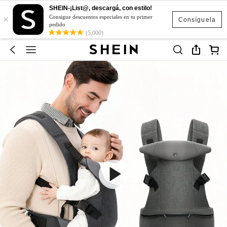
SHEIN-¡List@, descargá, con estilo!
×
Consigue descuentos especiales en tu primer
Consíguela
pedido
(5,000)