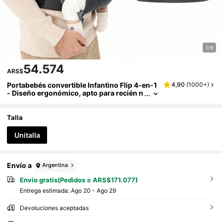
1/9
54.574
ARS$
Portabebés convertible Infantino Flip 4-en-1
4,90
(
1000+
)
- Diseño ergonómico, apto para recién n
acidos y bebés talla grande grandes de
3.6 a 14.5 kg
Talla
Unitalla
Envío a
Argentina
Envío gratis(Pedidos ≥ ARS$171.077)
Entrega estimada:
Ago 20 - Ago 29
Devoluciones aceptadas