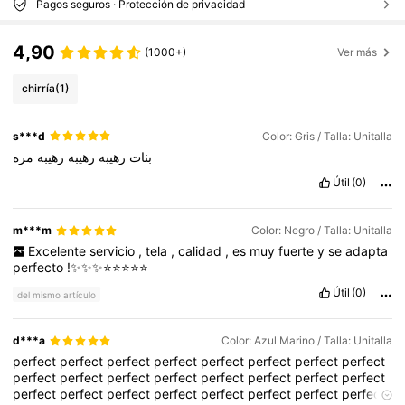
Pagos seguros · Protección de privacidad
4,90
(1000+)
Ver más
chirría
(1)
s***d
Color: Gris / Talla: Unitalla
بنات
رهيبه
رهيبه
رهيبه
مره
Útil
(0)
m***m
Color: Negro / Talla: Unitalla
Excelente
servicio
,
tela
,
calidad
,
es
muy
fuerte
y
se
adapta
perfecto
!✨✨✨⭐️⭐️⭐️⭐️⭐️
Útil
(0)
del mismo artículo
d***a
Color: Azul Marino / Talla: Unitalla
perfect
perfect
perfect
perfect
perfect
perfect
perfect
perfect
perfect
perfect
perfect
perfect
perfect
perfect
perfect
perfect
perfect
perfect
perfect
perfect
perfect
perfect
perfect
perfect