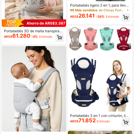
Portabebés ligero 2 en 1, para llevar
al frente y a la espalda, para uso en
#8 Más vendidos
en Chicas Portabebés y accesorios
todas las estaciones
26.141
ARS$
-24%
Estimado
Ahorro de ARS$3.387
Portabebés 3D de malla transpirabl
61.280
e, diseño de protección de cadera c
ARS$
-5%
Estimado
on bordado de oso, ajustable y de m
últiples posiciones, con bolsillo de a
lmacenamiento
Portabebés 3 en 1 con cinturón, lige
71.852
ro y conveniente para recién nacid
ARS$
Estimado
os y bebés, adecuado para todas la
s estaciones