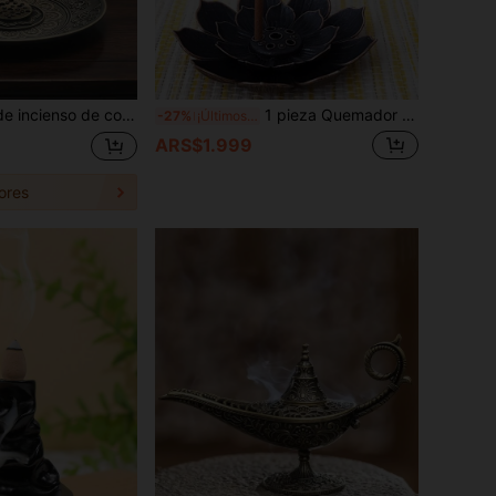
ara conos, varillas y bobinas de incienso, para meditación, yoga, uso interior y exterior
1 pieza Quemador de incienso de loto, soporte para incienso en espiral, bandeja para incienso budista, quemador de incienso de Año Nuevo, quemador de incienso de metal hueco de aleación, quemador de incienso Zen, difusor de aromaterapia, caja de incienso, decoración del hogar, decoración de la habitación, estudio de yoga, spa y meditación, camping, temporada de graduación/Día de la Independencia/temporada de bodas
-27%
¡Últimos 3 días
ARS$1.999
ores