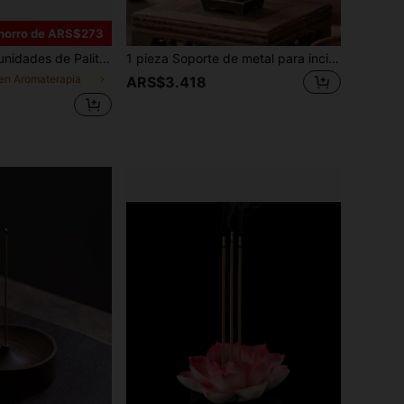
horro de ARS$273
ivio del estrés, limpieza energética, para limpieza del hogar, meditación, yoga, limpieza de energía negativa, aromaterapia, decoración de habitaciones, regalos para fiestas
1 pieza Soporte de metal para incienso con diseño tradicional chino de flor de ciruelo, orquídea, bambú y crisantemo, apto para aromaterapia en el hogar, soporte de quemador de incienso de aleación - Sin decoración de incienso
en Aromaterapia
ARS$3.418