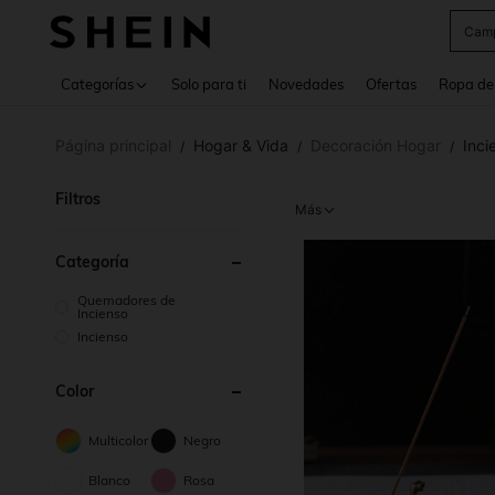
Cam
Use up 
Categorías
Solo para ti
Novedades
Ofertas
Ropa de
Página principal
Hogar & Vida
Decoración Hogar
Inci
/
/
/
Filtros
Más
Categoría
Quemadores de
Incienso
Incienso
Color
Multicolor
Negro
Blanco
Rosa