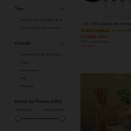
Tipo
Soporte para Varillas de Inc
500 piezas de conos de incienso de flujo inverso de colores variados + quemador de incienso, aromaterapia natural, fragancia de larga duración, relajación de yoga y meditación, aroma para el hogar y la oficina
-3%
ienso
Quemadores de Incienso
en Aromate
#1 Más vendidos
ARS$9.449
100+ vendidos
Ocasión
Estimado
Celebración de días festivo
s
Casa
Vacaciones
Más
Regalos
Escala De Precios (ARS)
ARS$
1196
ARS$
107864