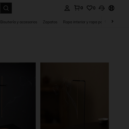
0
0
a. Press Enter to select.
Bisutería y accesorios
Zapatos
Ropa interior y ropa para dormir
Ho