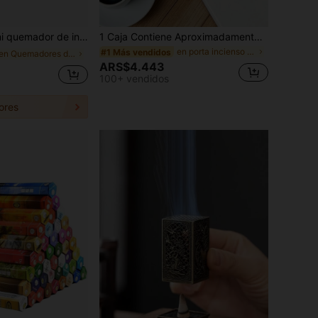
n, yoga, ocio, exterior, decoración de artesanía de spa, accesorio de decoración de sala de té, base de soporte de incienso lineal, mini quemador de incienso
1 Caja Contiene Aproximadamente 30-35 Varitas de Incienso de Palo Santo de Alta Calidad, Diámetro Engrosado de 2.8mm, Adecuado para Yoga, Meditación, Purificación y Regalo.
en porta incienso zen Incienso y quemadores de inc
#1 Más vendidos
en Quemadores de incienso
ARS$4.443
100+ vendidos
ores