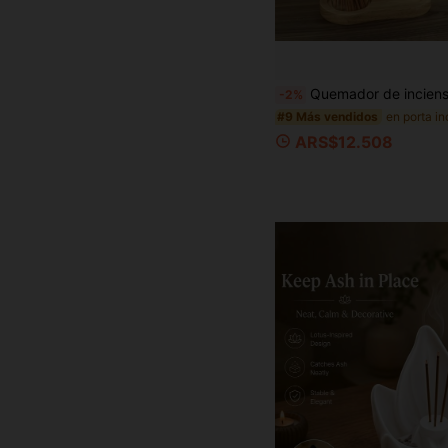
Quemador de incienso 2 en 1, diseño anti-cenizas con bandeja de cristal para cenizas y soporte para varillas de incienso, adecuado 
-2%
#9 Más vendidos
ARS$12.508