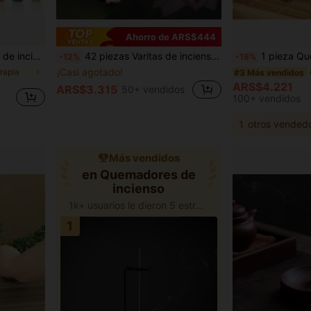
Ahorro de ARS$444
, sin humo ni dispersión, regalo para días festivos y el Día de la Madre
42 piezas Varitas de incienso de madera de agar natural y antigua Sanxiang, para desodorizar interiores, ayudar a conciliar el sueño y desodorizar el baño
1 pieza Quemador de incienso con forma de elefante, quemador de incienso de metal con forma de animal elefante y pájaro, adecu
-12%
-18%
¡Casi agotado!
rapia
#3 Más vendidos
ARS$4.221
ARS$3.315
50+ vendidos
100+ vendidos
1
otros vended
Más vendidos
en Quemadores de
incienso
1k+ usuarios le dieron 5 estrellas
1