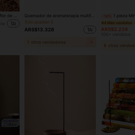
Quemador de incienso de flor de cerezo elegante, soporte de incienso de cerámica para decoración del hogar, quemador de incienso, decoración de oficina y sala de té, diseño de flor rosa linda, portavelas, decoración del hogar y regalo
Quemador de aromaterapia multifuncional con forma de luna, estrella y corazón de cerámica - Difusor de aceites esenciales y portavelas, adecuado para decoración del hogar, fiestas, vacaciones y regalos
1 pieza Mini quemador de incienso de loto de 2 niveles, adecuado para meditación, zen, sentarse en ze
-18%
Solo quedan 5
#4 Más vendidos
dos
ARS$2.238
ARS$13.328
100+ vendidos
1
otros vendedores
8
otros vended