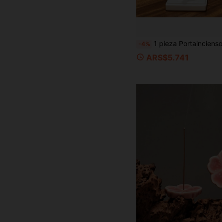
1 pieza Portaincienso con forma de mano impreso en 3D, estilo Zen moderno, adecuado para meditación, yoga, spa y aromaterapia, escultura decora
-4%
ARS$5.741