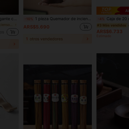
A
Quemador de incienso colgante con base, quemador de incienso en varillas de aromaterapia, adornos de madera zen para interiores del hogar (sin incienso) como regalo para cumpleaños o graduación
1 pieza Quemador de incienso de madera maciza, ornamento de decoración zen para el hogar, soporte de incienso de flujo inverso, base creativa para varillas de incienso, bandeja de incienso de bambú, perfecto para estudio, sala de yoga, sala de té, dormitorio
Caja de 20 unidades de Palitos de incienso, fragancias de meditación refrescantes para sanación espiritual, meditación y al
-10%
-4%
en porta incienso zen Incienso y quemadores de inc
#3 Más vendidos
ARS$5.690
ARS$6.733
os
Estimado
1
otros vendedores