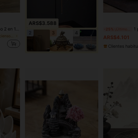
ARS$3.588
para meditación, yoga, spa y decoración del hogar
1 pieza So
-25%
¡Últimos 3 días
2
3
4
en porta incienso zen Incienso y quemadores de inc
ARS$4.101
Clientes habitu