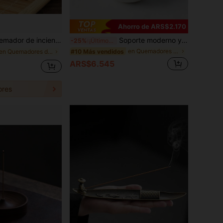
Ahorro de ARS$2.170
ado para spa, yoga & meditación, decoración del hogar duradera & idea de regalo única, soporte para incienso, decoración de la habitación, bandeja de incienso creativa, mini quemador de incienso
Soporte moderno y minimalista de estilo japonés para incienso redondo, base creativa para uso doméstico, quemador de incienso, plato de incienso para interiores
-25%
¡Últimos 3 días
en Quemadores de incienso
#10 Más vendidos
en Quemadores de incienso
ARS$6.545
ores