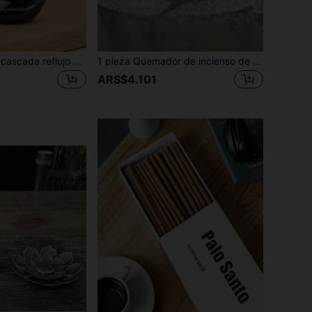
1 pieza negro de cascada reflujo Quemador de incienso casa Decoración Adorno
1 pieza Quemador de incienso de metal tipo lámpara - Decoración del hogar estilo vintage, soporte para vela como regalo sin vela
ARS$4.101