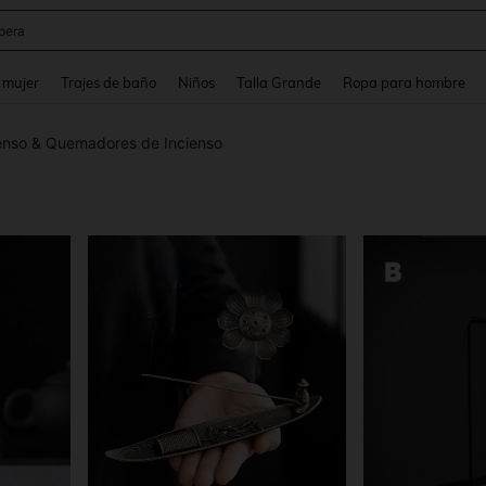
pera
and down arrow keys to navigate search Búsqueda reciente and Busca y Encuentr
 mujer
Trajes de baño
Niños
Talla Grande
Ropa para hombre
enso & Quemadores de Incienso