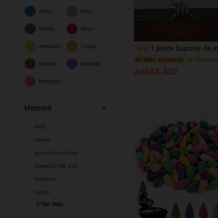
Azul
Gris
Verde
Rojo
Amarillo
Caqui
1 pieza Soporte de incienso de tortuga Kung Fu de aleación de cobre de 1.46" X 1.46", ornamento vintage de tortuga de estilo zen oriental, adecuado para decoración de mesa de té, dormitorio, sala de meditación, sala de yoga y escritorio de oficina; soporte de incienso portátil pequeño, solo 
-8%
#7 Más vendidos
Marrón
Morado
ARS$3.452
Naranja
Material
ABS
Hierro
porcelana china
Aleación de zinc
madera
Vidrio
Ver Más