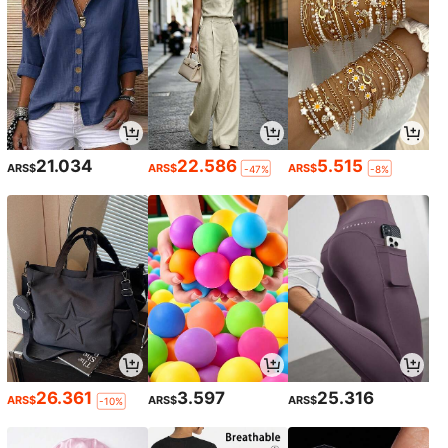
21.034
22.586
5.515
ARS$
ARS$
ARS$
-47%
-8%
26.361
3.597
25.316
ARS$
ARS$
ARS$
-10%