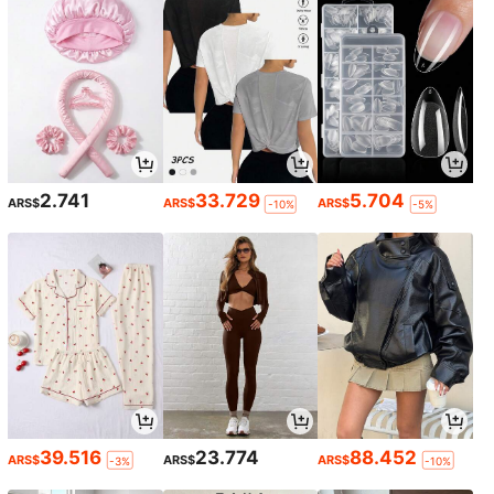
2.741
33.729
5.704
ARS$
ARS$
ARS$
-10%
-5%
39.516
23.774
88.452
ARS$
ARS$
ARS$
-3%
-10%