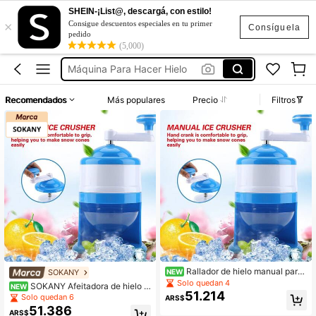
SHEIN-¡List@, descargá, con estilo!
×
Moledora De Hielo
Consigue descuentos especiales en tu primer
Consíguela
pedido
Triturador De Hielo
(5,000)
Máquina Para Hacer Hielo
Trituradora De Hielo
Recomendados
Más populares
Precio
Filtros
Maquina Para Moler Hielo
Moledora De Hielo
Triturador De Hielo
Rallador de hielo manual para
SOKANY
NEW
el hogar, máquina de hacer/triturar
Solo quedan 4
SOKANY Afeitadora de hielo m
NEW
hielo/batidos con manivela. Diseño
51.214
anual para el hogar, máquina de ha
Solo quedan 6
ARS$
de trituración de hielo con manivel
cer/triturar hielo/batidos con maniv
51.386
a, compacto y portátil, ahorra espac
ARS$
ela manual. Diseño de trituración de