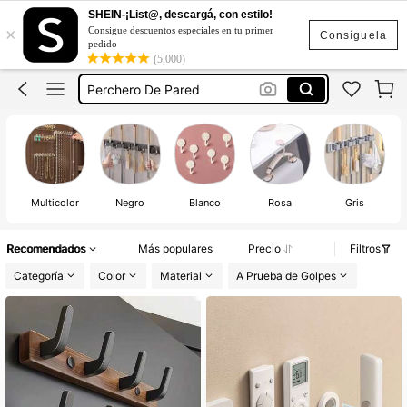
Porta Llaves De Pared
SHEIN-¡List@, descargá, con estilo!
×
Consigue descuentos especiales en tu primer
Porta Llaves
Consíguela
pedido
(5,000)
Perchero
Perchero De Pared
Hogar
Porta Llaves De Pared
Porta Llaves
Multicolor
Negro
Blanco
Rosa
Gris
Recomendados
Más populares
Precio
Filtros
Categoría
Color
Material
A Prueba de Golpes