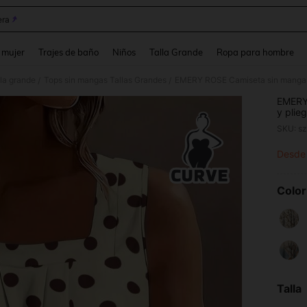
ra
and down arrow keys to navigate search Búsqueda reciente and Busca y Encuentr
 mujer
Trajes de baño
Niños
Talla Grande
Ropa para hombre
lla grande
Tops sin mangas Tallas Grandes
/
/
EMERY
y plie
para m
SKU: s
Desde
PR
Color
Talla