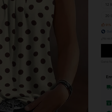
12 
20 
91%
Guí
¿No es t
Gana h
Env