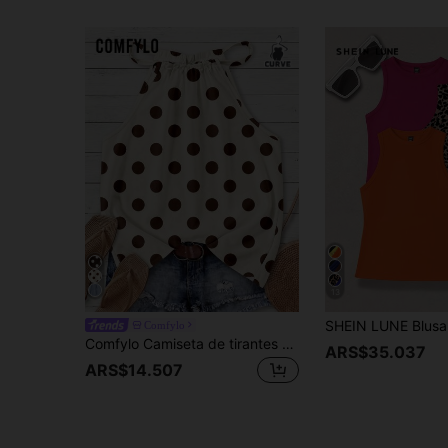
13
Comfylo
Comfylo Camiseta de tirantes casual simple romántica vintage con estampado de lunares talla grande para mujer adecuada para el verano
ARS$35.037
ARS$14.507