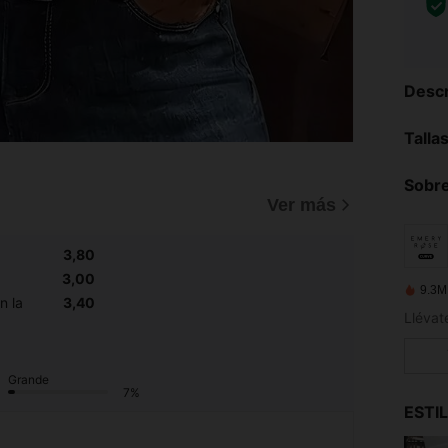
Descr
Talla
Sobre
Ver más
3,80
3,00
9.3M
n la
3,40
Grande
7%
ESTI