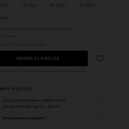
(0XL)
14 (1XL)
16 (2XL)
18 (3XL)
(4XL)
de los clientes pensaron que era fiel a la talla.
a de Tallas
u talla? Dime cuál es tu talla
AÑADIR A LA BOLSA
asta
10
puntos SHEIN calculados al finalizar la compra.
ío a
Argentina
Envío gratis(Pedidos ≥ ARS$171.077)
Entrega estimada:
Ago 23 - Ago 30
Devoluciones aceptadas