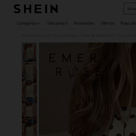
Muse
Use up 
Categorías
Solo para ti
Novedades
Ofertas
Ropa de
Página principal
Ropa de Mujer
Ropa de Mujer Plus
Tops de ta
/
/
/