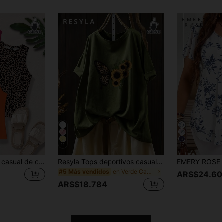
11
17
SHEIN LUNE Blusa casual de cuello redondo y sin mangas de talla grande, camiseta minimalista de uso diario con estampado de guepardo
Resyla Tops deportivos casuales de talla grande para mujer, nuevos diseños de verano con moño, crisantemo, leopardo y mariposa, camiseta de talla grande
en Verde Camisetas de talla grande
#5 Más vendidos
ARS$24.60
ARS$18.784