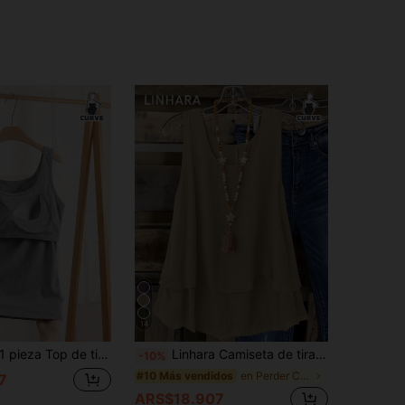
14
 pieza Top de tirantes sin mangas con cuello en U acanalado para mujer talla grande con copas incorporadas casual de verano
Linhara Camiseta de tirantes con doble volante de estilo vintage para la playa o resort, talla grande para mujer
-10%
en Perder Camisetas sin mangas y camisetas sin man
#10 Más vendidos
7
ARS$18.907