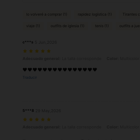
lo volveré a comprar (1)
rapidez logística (1)
Tirantes 
viaje (1)
outfits de iglesia (1)
tenis (1)
outfits a jue
c***s
5 Jun,2026
Adecuado general: La talla corresponde, Color: Multicolor, Talla: 0X
Adecuado general:
La talla corresponde
Color:
Multicolor
🖤🖤🖤🖤🖤🖤🖤🖤🖤🖤🖤🖤🖤🖤🖤
Traducir
5***8
29 May,2026
Adecuado general: La talla corresponde, Color: Multicolor, Talla: 1X
Adecuado general:
La talla corresponde
Color:
Multicolor