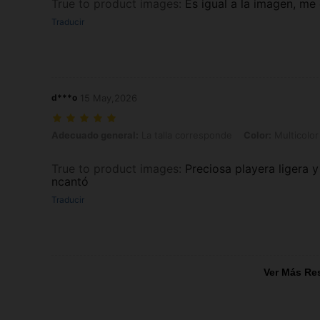
True to product images
:
Es igual a la imagen, me
Traducir
d***o
15 May,2026
Adecuado general: La talla corresponde, Color: Multicolor, Talla: 3X
Adecuado general:
La talla corresponde
Color:
Multicolor
True to product images
:
Preciosa playera ligera
ncantó
Traducir
Ver Más Re