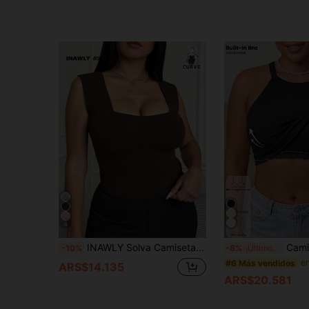
6
INAWLY Solva Camiseta sin mangas ajustada de cuello cuadrado de unicolor para mujer de talla grande
Camiseta de tirantes finos de talla grande con sujetador inc
-10%
-8%
¡Últimos 3 días
#6 Más vendidos
ARS$14.135
ARS$20.581