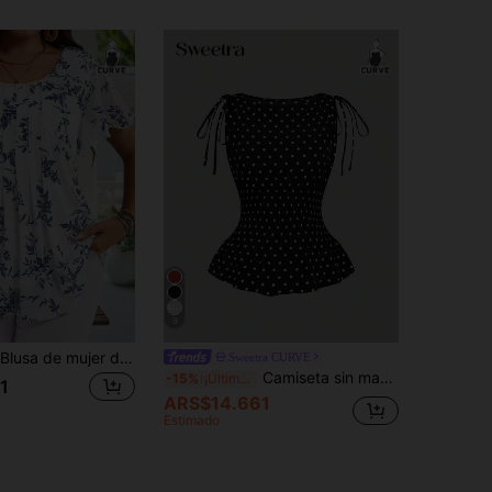
9
EMERY ROSE Blusa de mujer de talla grande con estampado floral de manga corta, azul índigo para vacaciones de verano, atuendos de vacaciones de verano, sencilla y de moda para uso diario
Sweetra CURVE
Camiseta sin mangas de mujer talla grande Sweetra, elegante y vintage con lunares blanco y negro, con lazo y cintura ceñida, versátil y casual, adecuada para festivales de música, vacaciones, salidas diarias, vuelta al cole, graduación, maestras, primavera/verano, Y2K, ropa de calle, Halloween, Acción de Gracias, Navidad, fiestas de Año Nuevo
-15%
¡Últimos 3 días
1
ARS$14.661
Estimado