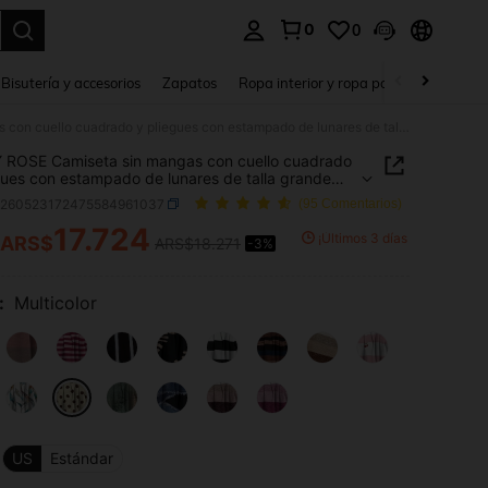
0
0
a. Press Enter to select.
Bisutería y accesorios
Zapatos
Ropa interior y ropa para dormir
Ho
EMERY ROSE Camiseta sin mangas con cuello cuadrado y pliegues con estampado de lunares de talla grande para mujer, de estilo casual para vacaciones
 ROSE Camiseta sin mangas con cuello cuadrado
gues con estampado de lunares de talla grande
ujer, de estilo casual para vacaciones
z260523172475584961037
(95 Comentarios)
17.724
¡Últimos 3 días
ARS$
ARS$18.271
-3%
ICE AND AVAILABILITY
:
Multicolor
US
Estándar