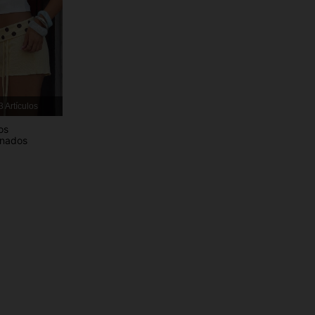
4,86
19K
1M
4,86
19K
1M
3 Artículos
os
onados