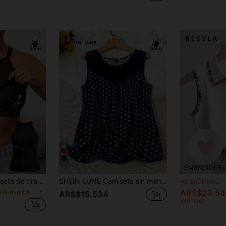
23
orporado, camisola informal de espalda nadadora sin mangas de punto acanalado, camiseta cómoda de ajuste ceñido color negro para verano
SHEIN LUNE Camiseta sin mangas de cuello redondo con estampado de lunares y encaje en contraste para mujer de talla grande
R
-5%
¡Últimos 3 días
ARS$23.54
en nuevo Camisetas sin mangas y camisetas sin mang
ARS$15.534
Estimado