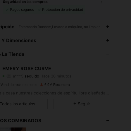
Seguridad en las compras
Pagos seguros
Protección de privacidad
ipción
Estampado Random,Lavado a máquina, no limpiar en seco, lavar con
4,86
19K
1M
s Y Dimensiones
4,86
19K
1M
 La Tienda
4,86
19K
1M
EMERY ROSE CURVE
a***5
seguido
Hace 30 minutos
4,86
19K
1M
Calificación
Artículos
Seguidores
 Vendido recientemente
6.9M Recompra
4,86
19K
1M
Llévate a casa nuestras colecciones de espíritu libre diseñadas para una vida sin complicaciones.
4,86
19K
1M
Todos los artículos
Seguir
4,86
19K
1M
LOS COMBINADOS
4,86
19K
1M