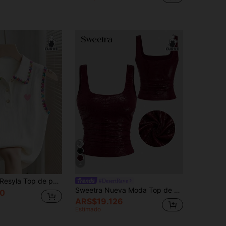
4
esyla Top de punto sin mangas con cuello polo, bordado de corazón y borde de dientes de perro colorido, talla grande para mujer
#DesertRave
Sweetra Nueva Moda Top de Tirantes Ajustado de Estilo Callejero con Relieve de Cocodrilo en Color Burdeos, Elástico, para Fiesta, Discoteca, Desplazamiento y Uso Diario, Mujer, Primavera/Verano
0
ARS$19.126
Estimado