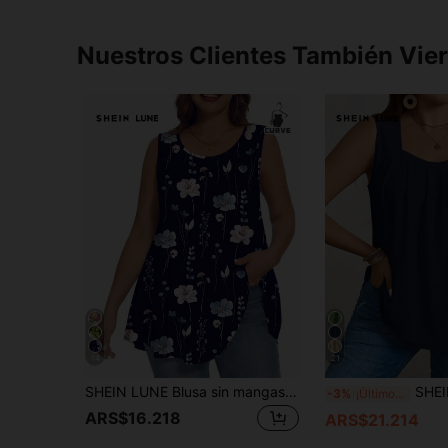
Nuestros Clientes También Vie
14
21
SHEIN LUNE Blusa sin mangas casual y versátil con cuello redondo y estampado floral para mujer de talla grande
SHEIN LUNE Blusa de tirante
-3%
¡Últimos 3 días
ARS$16.218
ARS$21.214