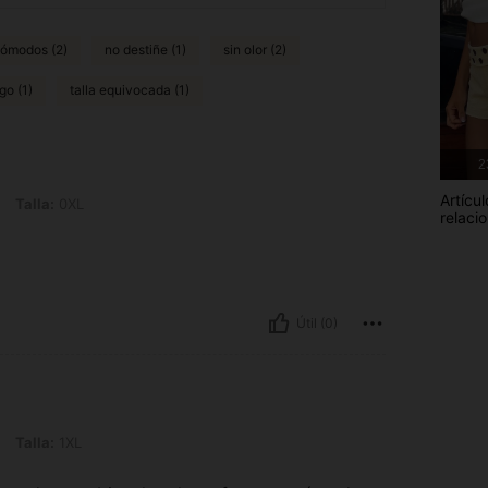
cómodos (2)
no destiñe (1)
sin olor (2)
go (1)
talla equivocada (1)
2
Artícul
L
Talla:
0XL
relaci
Útil (0)
L
Talla:
1XL