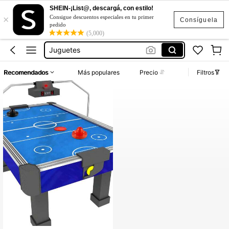
Mesa De Billar
SHEIN-¡List@, descargá, con estilo!
×
Juegos
Consigue descuentos especiales en tu primer
Consíguela
pedido
Juguetes
(5,000)
Air Hockey
Balones
Recomendados
Más populares
Precio
Filtros
Mesa De Billar
Juegos