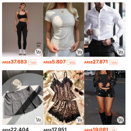
37.683
5.807
27.871
ARS$
ARS$
ARS$
-14%
-50%
-10%
22.404
17.951
19.081
ARS$
ARS$
ARS$
-3%