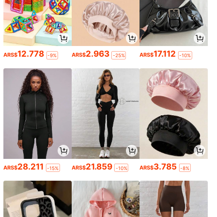
12.778
2.963
17.112
ARS$
ARS$
ARS$
-9%
-25%
-10%
28.211
21.859
3.785
ARS$
ARS$
ARS$
-15%
-10%
-8%