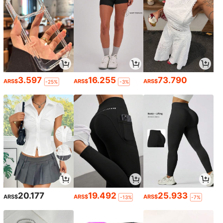
3.597
16.255
73.790
ARS$
ARS$
ARS$
-25%
-3%
20.177
19.492
25.933
ARS$
ARS$
ARS$
-13%
-7%