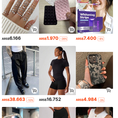
6.166
1.970
7.400
ARS$
ARS$
ARS$
-28%
-8%
38.663
16.752
4.984
ARS$
ARS$
ARS$
-10%
-3%