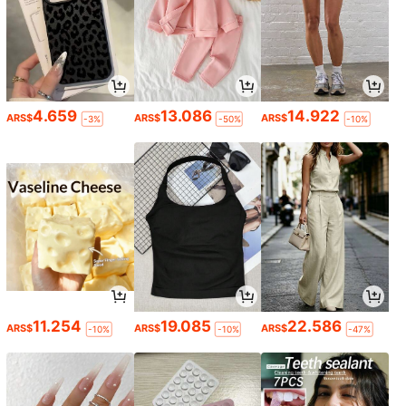
4.659
13.086
14.922
ARS$
ARS$
ARS$
-3%
-50%
-10%
11.254
19.085
22.586
ARS$
ARS$
ARS$
-10%
-10%
-47%