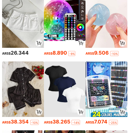
26.344
8.890
9.506
ARS$
ARS$
ARS$
-9%
-10%
38.354
38.265
7.074
ARS$
ARS$
ARS$
-10%
-14%
-25%