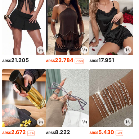
21.205
22.784
17.951
ARS$
ARS$
ARS$
-10%
2.672
8.222
5.430
ARS$
ARS$
ARS$
-8%
-4%