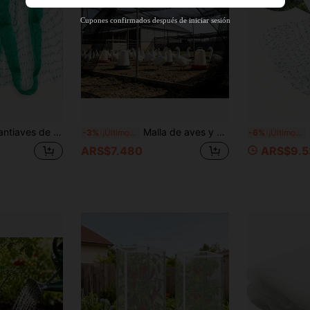
Cupones confirmados después de iniciar sesión
protección de frutas y verduras, valla de malla de plástico para pájaros, ciervos, ardillas y otros animales
Malla de aves y aves de corral resistente, transpirable y resistente a los rayos UV, malla de jardín para arbustos de arándanos y árboles frutales, fácil instalación y reutilizable, malla de aves y aves de corral resistente, malla de jardín adecuada para arbustos de arándanos, árboles frutales, protección de techo contra águilas, nido de aves, jaula de pollos, malla de aves de corral, valla de pollos, malla de nailon resistente, malla de jardín reutilizable y resistente a los rayos UV, malla para árboles frutales
R
-3%
¡Últimos 3 días
-6%
¡Últimos 2 días
ARS$7.480
ARS$9.5