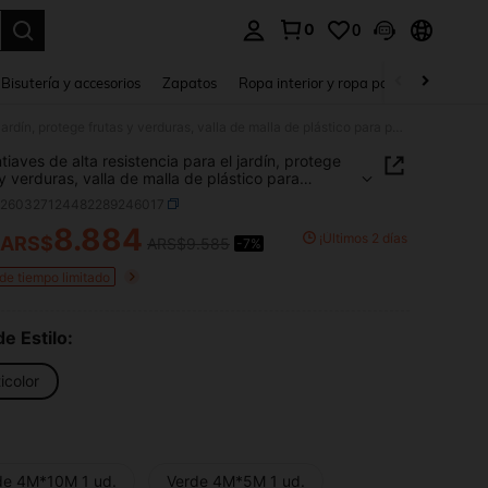
0
0
a. Press Enter to select.
Bisutería y accesorios
Zapatos
Ropa interior y ropa para dormir
Ho
Red antiaves de alta resistencia para el jardín, protege frutas y verduras, valla de malla de plástico para pájaros, ciervos, ardillas y otros animales
tiaves de alta resistencia para el jardín, protege
 y verduras, valla de malla de plástico para
, ciervos, ardillas y otros animales
h260327124482289246017
8.884
¡Últimos 2 días
ARS$
ARS$9.585
-7%
ICE AND AVAILABILITY
 de tiempo limitado
de Estilo:
icolor
de 4M*10M 1 ud.
Verde 4M*5M 1 ud.