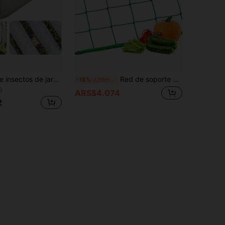
1 pieza Red de insectos de jardín blanca, barrera contra plagas de malla de jardín, red de malla de jardín para insectos, red de jardín para camas elevadas, barrera de insectos de jardín, cubierta de malla para plantas para verduras, flores, frutas y plantas de invernadero, diseñada para una protección ultra fina de las plantas
Red de soporte de nailon de alta calidad para el jardín, adecuada para luffa, campanilla, enredaderas, plantas trepadoras, vides de pepino, se puede usar como soporte de cultivo.
-18%
¡Últimos 3 días
9
ARS$4.074
2