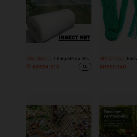
1 Paquete de 60 Malla de Insectos, Hecho de Polietileno, Fácil de Cortar, Malla Transparente, Red de Protección para Frutas, Red de Protección de Plantas de Invernadero, Red a Prueba de Insectos de Invernadero, Película de Protección de Plantas y Frutas
Red antiaves de alta resistencia para jardín, 
-3%
¡Últimos 3 días
-8%
¡Últimos 3 días
ARS$4.313
ARS$9.140