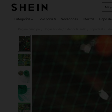
Maya
Use up 
Categorías
Solo para ti
Novedades
Ofertas
Ropa de
Página principal
Hogar & Vida
Exterior & jardín
Soporte & cuida
/
/
/