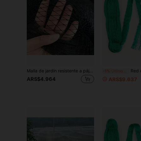
Malla de jardín resistente a pájaros de color negro - Cubierta grande y extendida de rejilla reutilizable y transpirable, adecuada para verduras, árboles frutales y plantas - Barrera duradera contra animales e insectos, protector de jardín fácil de instalar, cubierta protectora de verduras, resistente a desgarros
Red de protección para jardín, barrera contra plagas para pr
-1%
Último día
ARS$4.964
ARS$9.637