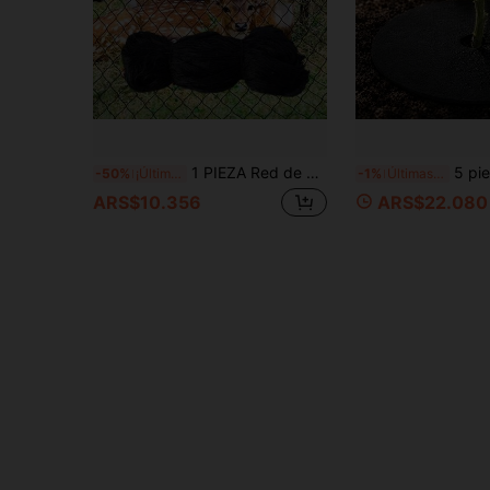
1 PIEZA Red de protección para aves de alta resistencia, 750 cm x 1500 cm, adecuada para gallineros, plantas y verduras - Material de PVC duradero, mejora la protección del hábitat animal, red protectora reutilizable para aves de corral, ideal para pájaros, ciervos, ardillas, arbustos de arándanos, árboles frutales y huertos, cercado de cultivos y frutas trepadoras - Barrera de malla resistente para exteriores
5 piezas de tela de control redonda grande, cubierta de suelo de jardín transpirable y que retiene la humedad, alfombra barrera no tejida a prueba
-50%
¡Últimos 2 días
-1%
Últimas 3 hrs
ARS$10.356
ARS$22.080