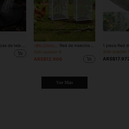
 de heladas, almohadilla de protección de césped, alfombra para plantas, almohadilla de protección de anillo para árboles, inhibe eficazmente el crecimiento y protege las raíces de las plantas, alfombra barrera reutilizable para árboles, cubierta de tela de control de jardín, utilizada para el control y la protección de las raíces
Red de insectos para hortalizas agrícolas, jaula de red para pájaros de jardín, diseñada especialmente para jaula cuadrada de tomate, con cremallera y cordón a prueba de insectos y pájaros, opción ideal para la protección de plantas
-8%
¡Últimos 3 días
Solo quedan 
Solo quedan 9
ARS$17.97
ARS$12.906
Ver Más