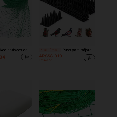
ed antiaves de alta resistencia para el jardín, protege frutas y verduras, valla de malla de plástico para pájaros, ciervos, ardillas y otros animales
Púas para pájaros, púas disuasorias de palomas para exteriores, púas para mantener alejados a los pájaros, disuasorio de mapaches, gatos y ardillas, púas de plástico para pájaros para patio, techo, valla, ventana y nido, color negro
-10%
¡Últimos 3 días
ARS$8.319
34
Estimado