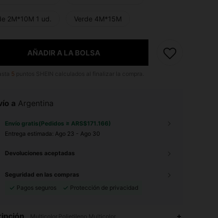
de 2M*10M 1 ud.
Verde 4M*15M
AÑADIR A LA BOLSA
asta
5
puntos SHEIN calculados al finalizar la compra.
ío a
Argentina
Envío gratis(Pedidos ≥ ARS$171.166)
Entrega estimada:
Ago 23 - Ago 30
Devoluciones aceptadas
Seguridad en las compras
Pagos seguros
Protección de privacidad
ipción
Multicolor,Polietileno,Multicolor