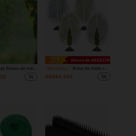
Ahorro de ARS$376
anspirables, aptas para tomates, melocotones, peras, caquis, verduras, flores y almacenamiento de joyas, cobertura de plantas, diseño ligero
Bolsa de malla con cremallera para el jardín: Cubierta de red de protección para frutas y verduras, evita la entrada de pájaros, malla de poliéster de varios tamaños, a prueba de insectos, cigarras y ardillas, cubierta de red antiplaga con cordón para el huerto, suministro transfronterizo de cubierta antiplaga para plantas de invernadero y árboles frutales
-8%
¡Últimos 3 días
ARS$4.245
32