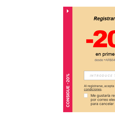
CONSIGUE -20%
Al registrarse, acept
condiciones
.
Me gustaría re
por correo el
para cancelar 