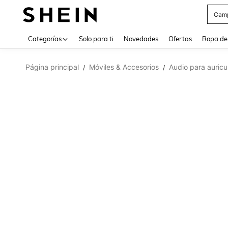
Cam
Use up 
Categorías
Solo para ti
Novedades
Ofertas
Ropa de
Página principal
Móviles & Accesorios
Audio para auricu
/
/