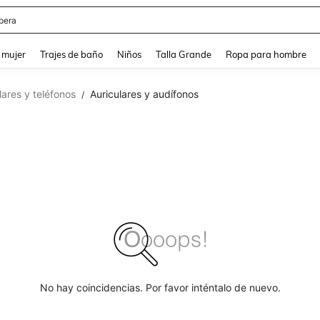
pera
and down arrow keys to navigate search Búsqueda reciente and Busca y Encuentr
 mujer
Trajes de baño
Niños
Talla Grande
Ropa para hombre
lares y teléfonos
Auriculares y audífonos
/
No hay coincidencias. Por favor inténtalo de nuevo.