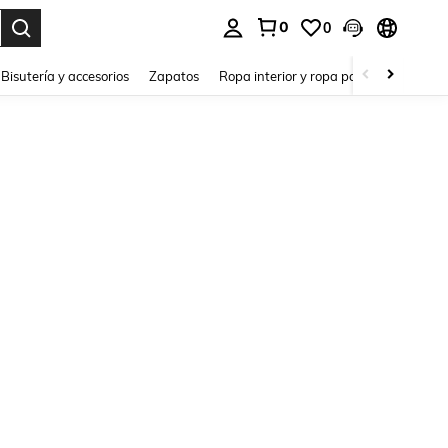
0
0
a. Press Enter to select.
Bisutería y accesorios
Zapatos
Ropa interior y ropa para dormir
Ho