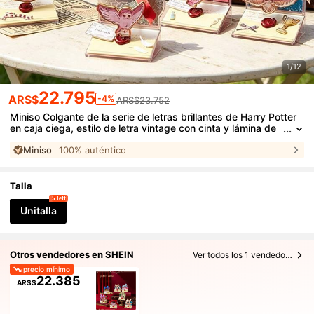
1/12
22.795
ARS$
-4%
ARS$23.752
Miniso Colgante de la serie de letras brillantes de Harry Potter
en caja ciega, estilo de letra vintage con cinta y lámina de
oro, contiene lentejuelas brillantes, joyería exquisita de IP cl
Miniso
100% auténtico
ásica, adecuada para colección y regalos de alta gama (1 piez
a enviada al azar)
Talla
5 left
Unitalla
Otros vendedores en SHEIN
Ver todos los 1 vendedores
precio mínimo
22.385
ARS$