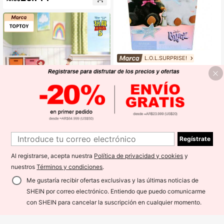
o Ventana Exhibición (1 Pieza Entre
ga Aleatoria)
L.O.L.SURPRISE!
L.O.L.SURPRISE! Bratziez Iconz Ser
ies Blind Box, juguete coleccionabl
42.924
ARS$
-8%
e con colgante y accesorios, regalo
sorpresa de estilo aleatorio
TOPTOY
TOPTOY Figura de Caja Ciega de la
Regístrate
Serie Forever Friends de Toy Story
28.878
ARS$
-4%
5 Buzz Lightyear Juguete Periféric
Al registrarse, acepta nuestra
Política de privacidad y cookies
y
o Regalo
nuestros
Términos y condiciones
.
Me gustaría recibir ofertas exclusivas y las últimas noticias de
SHEIN por correo electrónico. Entiendo que puedo comunicarme
¡4% DE DESCUENTO!
AÑADIR A LA BOLSA
con SHEIN para cancelar la suscripción en cualquier momento.