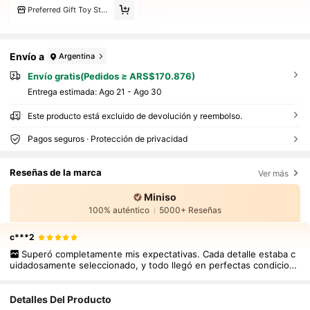
Preferred Gift Toy Store
Envío a
Argentina
Envío gratis(Pedidos ≥ ARS$170.876)
Entrega estimada:
Ago 21 - Ago 30
Este producto está excluido de devolución y reembolso.
Pagos seguros · Protección de privacidad
Reseñas de la marca
Ver más
Miniso
100% auténtico
5000+ Reseñas
c***2
Superó completamente mis expectativas. Cada detalle estaba c
uidadosamente seleccionado, y todo llegó en perfectas condicion
es. Los productos eran de excelente calidad y el envío fue rápido.
Me encanto y definitivamente, una compra que vale la pena para c
ualquiera. ¡Sin duda volvería a pedir otra!
Detalles Del Producto