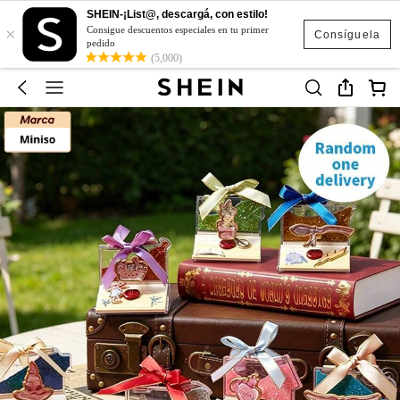
SHEIN-¡List@, descargá, con estilo!
×
Consigue descuentos especiales en tu primer
Consíguela
pedido
(5,000)