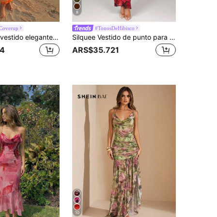
8
Coverup
#TonosDeHibisco
Firerie Nuevo vestido elegante y romántico con cuello en V, estampado floral de lirio, ajustado al Body, adecuado para vacaciones en Hawái, vestido de verano, atuendo de resort de playa
Silquee Vestido de punto para primavera y verano, vestido rojo con estampado floral cálido, vestido con estampado de anturio rosa, vestido con estampado de lirio tigre, vestido de malla con estampado y un solo hombro
4
ARS$35.721
10