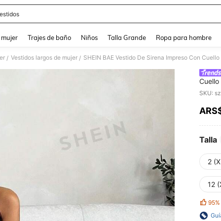
estidos
and down arrow keys to navigate search Búsqueda reciente and Busca y Encuentr
 mujer
Trajes de baño
Niños
Talla Grande
Ropa para hombre
er
Vestidos largos de mujer
SHEIN BAE Vestido De Sirena Impreso Con Cuello
/
/
Cuello
SKU: s
ARS
PR
Talla
2 (X
12 (
95%
Guí