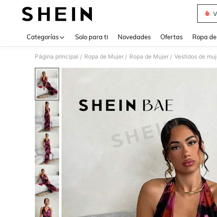
V
Use up 
Categorías
Solo para ti
Novedades
Ofertas
Ropa de
Página principal
Ropa de Mujer
Ropa de Mujer
Vestidos de muj
/
/
/