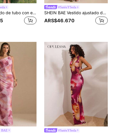
Seda
#SaténYSeda
Skyraze Vestido de tubo con estampado degradado, cuello asimétrico y cruzado, y cola de pez para mujer
SHEIN BAE Vestido ajustado de mujer con malla, cuello profundamente drapeado, abertura alta y estampado floral, vestido sexy y elegante para playa y resort, primavera/verano
5
ARS$46.670
N BAE
#SaténYSeda