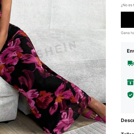
¿No es t
Gana h
Env
Descr