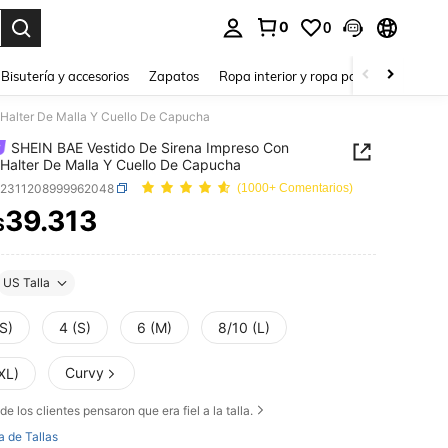
0
0
a. Press Enter to select.
Bisutería y accesorios
Zapatos
Ropa interior y ropa para dormir
Ho
 Halter De Malla Y Cuello De Capucha
SHEIN BAE Vestido De Sirena Impreso Con
 Halter De Malla Y Cuello De Capucha
z2311208999962048
(1000+ Comentarios)
39.313
$
ICE AND AVAILABILITY
US Talla
S)
4 (S)
6 (M)
8/10 (L)
Curvy
XL)
de los clientes pensaron que era fiel a la talla.
a de Tallas