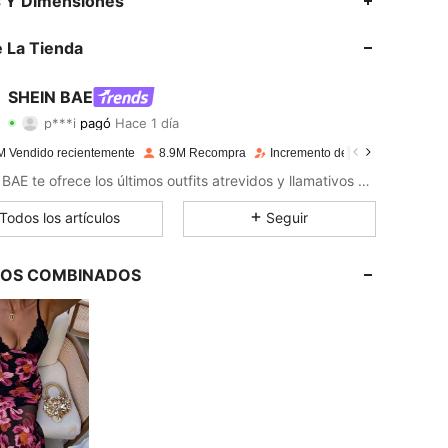
s Y Dimensiones
 La Tienda
4,91
18K
2.7M
SHEIN BAE
4,91
18K
2.7M
p***i
pagó
Hace 1 día
4,91
18K
2.7M
M Vendido recientemente
8.9M Recompra
Incremento de seguidores de 1
SHEIN BAE te ofrece los últimos outfits atrevidos y llamativos para tu próxima noche divertida.
4,91
18K
2.7M
Todos los artículos
Seguir
4,91
18K
2.7M
LOS COMBINADOS
4,91
18K
2.7M
4,91
18K
2.7M
4,91
18K
2.7M
4,91
18K
2.7M