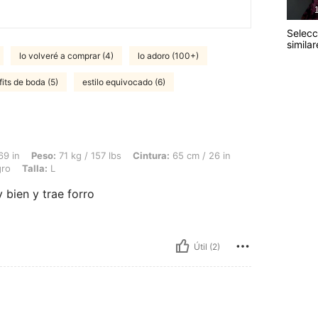
1
Selecc
similar
lo volveré a comprar (4)
lo adoro (100+)
fits de boda (5)
estilo equivocado (6)
71 kg / 157 lbs, Cintura: 65 cm / 26 in, Caderas: 100 cm / 39 in, Busto: 99 cm / 39 
69 in
Peso:
71 kg / 157 lbs
Cintura:
65 cm / 26 in
ro
Talla:
L
 bien y trae forro
Útil (2)