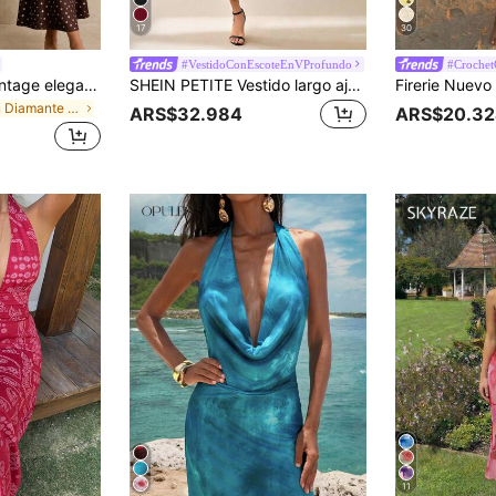
17
30
#VestidoConEscoteEnVProfundo
#Crochet
Poéselle Vestido vintage elegante de los años 20 para mujer sin mangas con encaje de contraste y estampado de lunares, vestido elegante de verano, vestido de lunares, vestidos de vacaciones, vestidos casuales para mujer, vestido campestre, vestido elegante para mujer, atuendos para fiesta de té y trabajo para mujer, atuendos de vacaciones para mujer, vestido largo de lunares de primavera, vestidos de lunares para mujer, vestido maxi para mujer, vestido de vacaciones para mujer, vestido de lunares marrón y blanco, vestido de lunares, vestidos para mujer
SHEIN PETITE Vestido largo ajustado elegante negro de verano para mujer, vestido largo de malla con cuello halter y escote pronunciado, vestido de noche para salida, boda, cita, para mujeres de talla pequeña
en Diamante de imitación Vestidos De Mujer
ARS$32.984
ARS$20.32
11