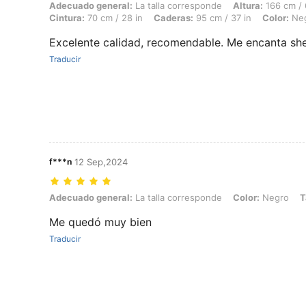
Adecuado general: La talla corresponde, Altura: 166 cm / 65 in, Peso: 
Adecuado general:
La talla corresponde
Altura:
166 cm / 
Cintura:
70 cm / 28 in
Caderas:
95 cm / 37 in
Color:
Ne
Excelente calidad, recomendable. Me encanta she
Traducir
f***n
12 Sep,2024
Adecuado general: La talla corresponde, Color: Negro, Talla: M
Adecuado general:
La talla corresponde
Color:
Negro
T
Me quedó muy bien
Traducir