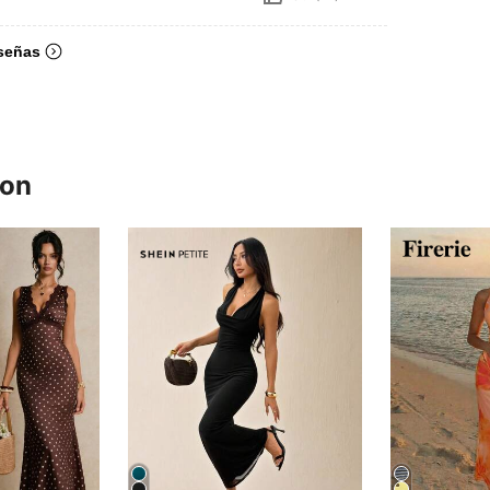
señas
ron