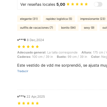
Ver reseñas locales
5,00
elegante (31)
rapidez logística (5)
impresionante (23)
outfits de vacaciones (7)
bonito (94)
sexy (9)
out
v***8
8 Dec,2024
Adecuado general: La talla corresponde, Altura: 175 cm / 69 in, Peso: 
Adecuado general:
La talla corresponde
Altura:
175 cm / 
Caderas:
100 cm / 39 in
Busto:
99 cm / 39 in
Color:
Neg
Este vestido de vdd me sorprendió, se ajusta muy
Traducir
v***c
22 Apr,2025