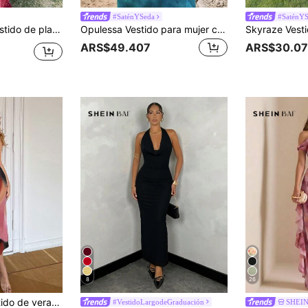
#SaténYSeda
#SaténY
ierta y cintura con lazo, con estampado de cachemira y flores en rojo para mujer
Opulessa Vestido para mujer con espalda abierta, cuello de halter y estampado de malla de punto
ARS$49.407
ARS$30.07
8
26
SHEIN Essnce Vestido de verano para mujer con estampado teñido anudado, sin mangas, con cuello redondo, largo y ajustado
#VestidoLargodeGraduación
SHEI