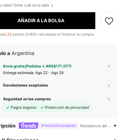
u talla? Dime cuál es tu talla
AÑADIR A LA BOLSA
asta
22
puntos SHEIN calculados al finalizar la compra.
ío a
Argentina
Envío gratis(Pedidos ≥ ARS$171.077)
Entrega estimada:
Ago 22 - Ago 29
Devoluciones aceptadas
Seguridad en las compras
Pagos seguros
Protección de privacidad
ipción
#VestidoEstampado
Resistencia del color al lavado,Ca