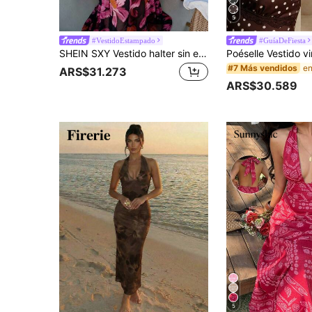
5
#VestidoEstampado
#GuíaDeFiesta
SHEIN SXY Vestido halter sin espalda con cola de pez estampado floral y paneles de red en la copa de encaje
#7 Más vendidos
ARS$31.273
ARS$30.589
5