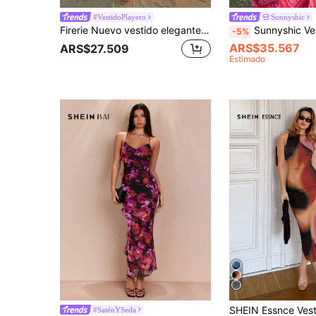
#VestidoPlayero
Sunnyshic
Firerie Nuevo vestido elegante y romántico con cuello en V, estampado floral efecto tie-dye, ajustado, color marrón, vestido de verano, atuendo para playa y vacaciones
Sunnyshic Vestido de playa vintage de ajuste ceñido con escote profundo en V, espalda descub
-5%
ARS$35.567
ARS$27.509
Estimado
#SaténYSeda