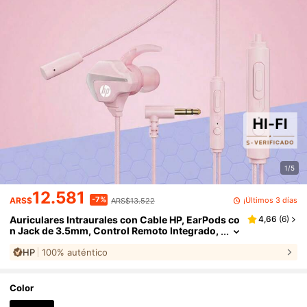
1/5
12.581
-7%
¡Últimos 3 días
ARS$
ARS$13.522
Auriculares Intraurales con Cable HP, EarPods co
4,66
(
6
)
n Jack de 3.5mm, Control Remoto Integrado,
Micrófono, Control de Música, Llamadas y V
HP
100% auténtico
olumen, Compatible con Teléfonos y Computado
ras, HIFI Alta Calidad, Rosa
Color