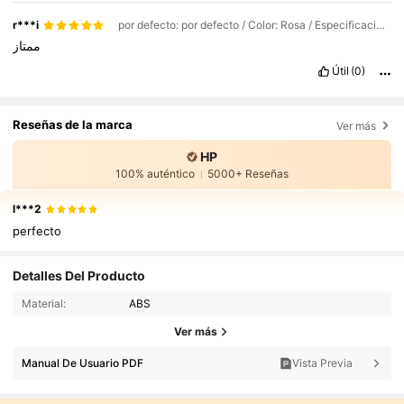
r***i
por defecto: por defecto / Color: Rosa / Especificaciones Técnicas: 3.5mm
ممتاز
Útil
(0)
Reseñas de la marca
Ver más
HP
100% auténtico
5000+ Reseñas
l***2
perfecto
Detalles Del Producto
Material:
ABS
Ver más
Manual De Usuario PDF
Vista Previa