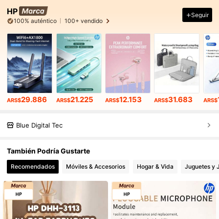
HP
Seguir
100% auténtico
100+ vendido
29.886
21.225
12.153
31.683
ARS$
ARS$
ARS$
ARS$
ARS$
Blue Digital Tec
También Podría Gustarte
Recomendados
Móviles & Accesorios
Hogar & Vida
Juguetes y 