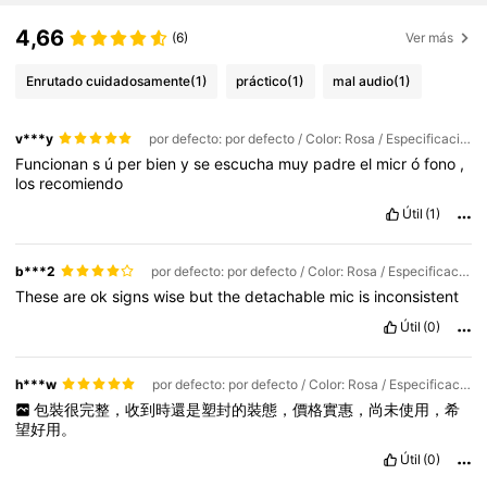
4,66
(6)
Ver más
Enrutado cuidadosamente
(1)
práctico
(1)
mal audio
(1)
v***y
por defecto: por defecto / Color: Rosa / Especificaciones Técnicas: 3.5mm
Funcionan
s
ú
per
bien
y
se
escucha
muy
padre
el
micr
ó
fono
,
los
recomiendo
Útil
(1)
b***2
por defecto: por defecto / Color: Rosa / Especificaciones Técnicas: 3.5mm
These
are
ok
signs
wise
but
the
detachable
mic
is
inconsistent
Útil
(0)
h***w
por defecto: por defecto / Color: Rosa / Especificaciones Técnicas: 3.5mm
包裝很完整，收到時還是塑封的裝態，價格實惠，尚未使用，希
望好用。
Útil
(0)