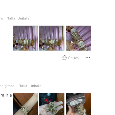
nitalla
ro
Talla:
Unitalla
Útil (25)
Talla: Unitalla
de girasol
Talla:
Unitalla
ra ir a