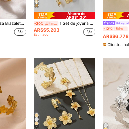
Ahorro de
ARS$1.301
gradado floral de moda, adecuado para uso diario, uso en la playa de verano, gran regalo para novia o mejor amiga
1 Set de joyería con brazalete y anillo con diseño de flor dorada, joyería para mujer
#AlegríaF
-20%
¡Últimos 3 días
De
-12%
¡Últimos 3 días
ARS$5.203
Estimado
ARS$6.778
Clientes ha
4