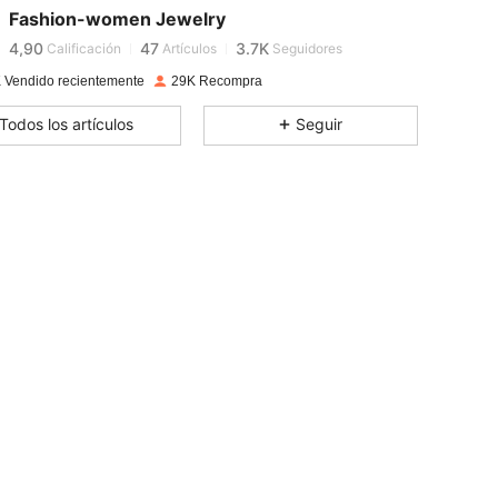
Fashion-women Jewelry
4,90
47
3.7K
Calificación
Artículos
Seguidores
 Vendido recientemente
29K Recompra
4,90
47
3.7K
Todos los artículos
Seguir
4,90
47
3.7K
4,90
47
3.7K
4,90
47
3.7K
4,90
47
3.7K
4,90
47
3.7K