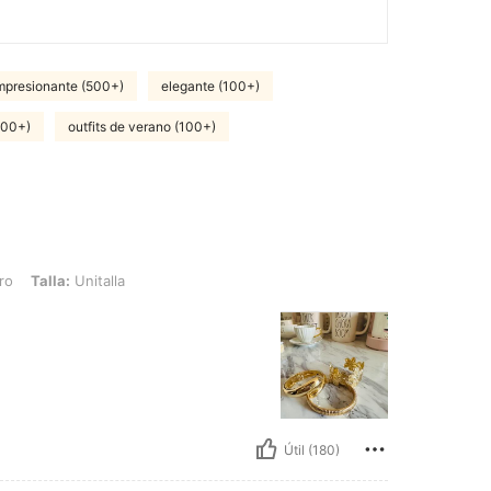
mpresionante (500+)
elegante (100+)
100+)
outfits de verano (100+)
nitalla
ro
Talla:
Unitalla
Útil (180)