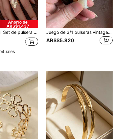
Ahorro de
ARS$1.437
 Set de pulsera abierta y anillo de estilo elegante minimalista con diseño retro de hojas y flores, de estilo europeo y americano
Juego de 3/1 pulseras vintage minimalistas de resina acrílica ondulada, pulsera CCB dorada, pulsera dorada, marrón y blanca para mujer, pulsera ondulada asimétrica, adecuada para el uso diario de la mujer, apilable, opción de regalo perfecta para festivales
ARS$5.820
bituales