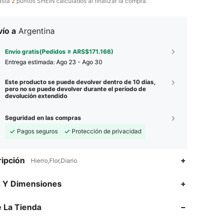
asta
2
puntos SHEIN calculados al finalizar la compra.
ío a
Argentina
Envío gratis(Pedidos ≥ ARS$171.166)
Entrega estimada:
Ago 23 - Ago 30
Este producto se puede devolver dentro de 10 días,
pero no se puede devolver durante el período de
devolución extendido
Seguridad en las compras
Pagos seguros
Protección de privacidad
ipción
Hierro,Flor,Diario
4,90
47
3.7K
s Y Dimensiones
4,90
47
3.7K
 La Tienda
4,90
47
3.7K