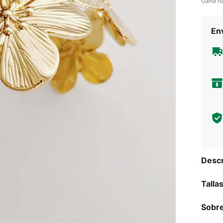
Gana h
Env
Descr
Talla
Sobre