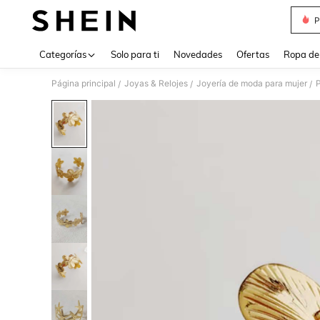
P
Use up 
Categorías
Solo para ti
Novedades
Ofertas
Ropa de
Página principal
Joyas & Relojes
Joyería de moda para mujer
P
/
/
/