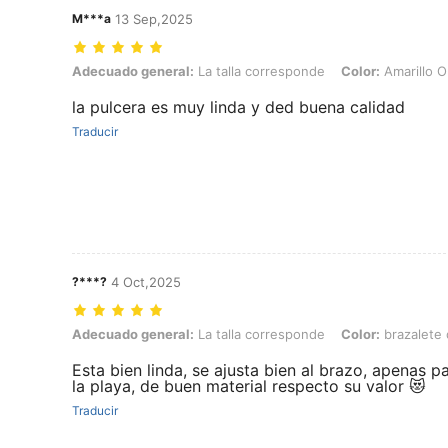
M***a
13 Sep,2025
Adecuado general: La talla corresponde, Color: Amarillo Oro, Talla: U
Adecuado general:
La talla corresponde
Color:
Amarillo O
la pulcera es muy linda y ded buena calidad
Traducir
?***?
4 Oct,2025
Adecuado general: La talla corresponde, Color: brazalete de girasol, 
Adecuado general:
La talla corresponde
Color:
brazalete 
Esta bien linda, se ajusta bien al brazo, apenas pa
la playa, de buen material respecto su valor 😻
Traducir