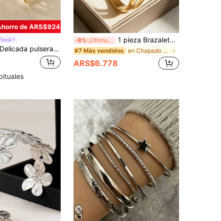
Ahorro de ARS$924
1 pieza Brazalete de acero inoxidable dorado geométrico que no se desvanece, diseño de cadena hueca ajustable elegante, joyería adecuada para fiestas y uso diario para mujeres
loral
-8%
¡Últimos 3 días
licada pulsera de acero inoxidable con flores múltiples, brazalete abierto ajustable chapado en oro de 18K, accesorio grueso en tono dorado, joyería para fiestas y regalos para ella/mamá/mejor amiga
en Chapado en oro de 18 quilates Brazaletes de muj
#7 Más vendidos
ARS$6.778
bituales