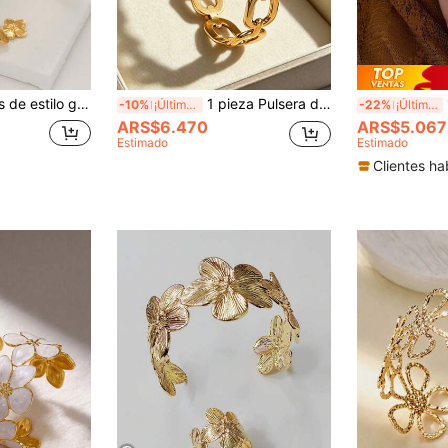
Pulseras brazaletes de estilo geométrico floral minimalista de moda, adecuadas para uso diario de mujeres y como regalo para ocasiones especiales
1 pieza Pulsera de acero inoxidable dorado, diseño de cadena hueca elegante y ajustable para mujer, accesorio personalizado para fiesta y uso diario
1
-10%
¡Últimos 3 días
-22%
¡Últimos 3 días
ARS$6.470
ARS$5.067
Estimado
Estimado
Clientes ha