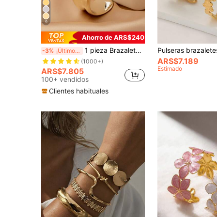
9
Ahorro de ARS$240
1 pieza Brazalete de color dorado con diseño geométrico asimétrico calado, adecuado para vacaciones, playa, fiesta formal y accesorio de atuendo diario, elegante y chic
-3%
¡Últimos 3 días
ARS$7.189
(1000+)
Estimado
ARS$7.805
100+ vendidos
Clientes habituales