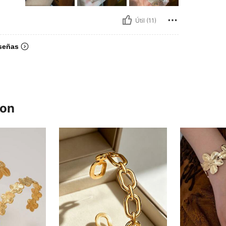
Útil (11)
señas
ron