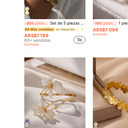
Set de 5 piezas de brazaletes anchos de diseño geométrico de metal de moda, adecuados para uso diario y como regalo
1 pieza Brazalete abierto de acero inoxidable con de
-30%
¡Últimos 3 días
-10%
¡Últimos 3 días
ARS$7.086
en Aleación De Zinc Brazaletes de mujer
#4 Más vendidos
Estimado
ARS$7.189
60+ vendidos
Estimado