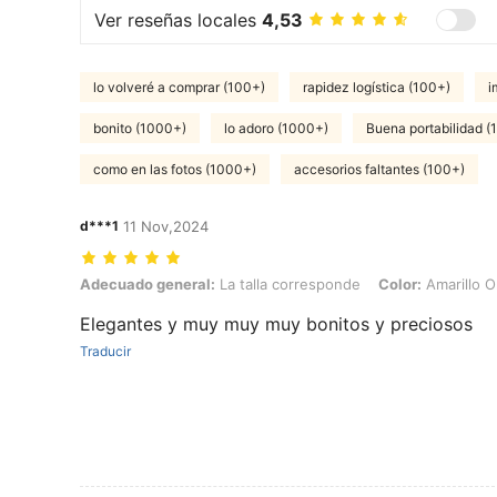
Ver reseñas locales
4,53
lo volveré a comprar (100+)
rapidez logística (100+)
i
bonito (1000+)
lo adoro (1000+)
Buena portabilidad (
como en las fotos (1000+)
accesorios faltantes (100+)
d***1
11 Nov,2024
Adecuado general: La talla corresponde, Color: Amarillo Oro, Talla: U
Adecuado general:
La talla corresponde
Color:
Amarillo O
Elegantes y muy muy muy bonitos y preciosos
Traducir