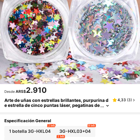
1/15
2.910
ARS$
Desde
Arte de uñas con estrellas brillantes, purpurina d
4,33
(
3
)
e estrella de cinco puntas láser, pegatinas de
uñas de gel ultra finas y simples, decoracion
es de arte de uñas populares en línea, pegatinas
de uñas ultra finas láser, adornos para uñas
Especificación General
2 left
8 left
1 botella 3G-HXL04
3G-HXL03+04
1 left