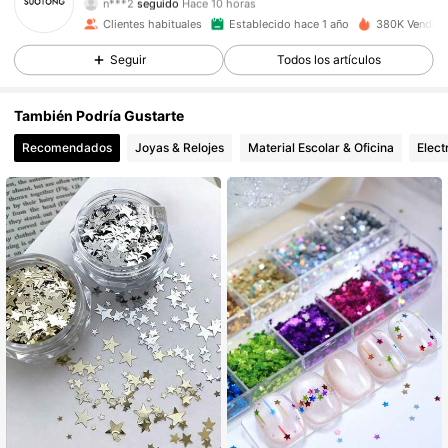
14K Seguidores
4,92
Clientes habituales
Establecido hace 1 año
380K Vendido
14K Seguidores
4,92
Seguir
Todos los artículos
14K Seguidores
4,92
También Podría Gustarte
Recomendados
Joyas & Relojes
Material Escolar & Oficina
Elect
14K Seguidores
4,92
14K Seguidores
4,92
14K Seguidores
4,92
14K Seguidores
4,92
14K Seguidores
4,92