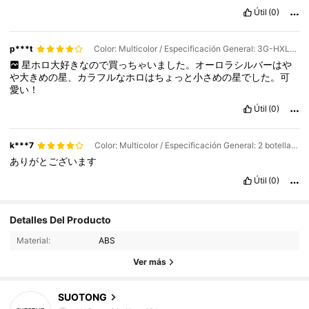
Útil
(0)
p***t
Color: Multicolor / Especificación General: 3G-HXL03+04
星ホロ大好きなので買っちゃいました。オーロラシルバーはや
や大きめの星、カラフルなホロはちょっと小さめの星でした。可
愛い！
Útil
(0)
k***7
Color: Multicolor / Especificación General: 2 botellas de 3G-HXL04
ありがとございます
Útil
(0)
14K Seguidores
4,92
Detalles Del Producto
Material:
ABS
14K Seguidores
4,92
Ver más
14K Seguidores
4,92
SUOTONG
n***2
seguido
Hace 10 horas