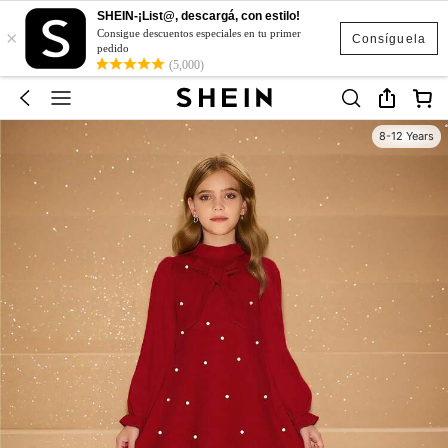
SHEIN-¡List@, descargá, con estilo!
×
Consigue descuentos especiales en tu primer
Consíguela
pedido
(5,000)
8-12 Years