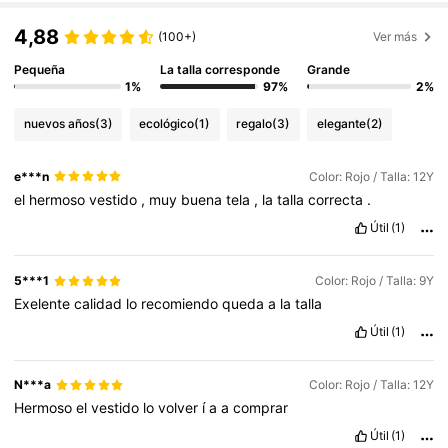
4,88
(100+)
Ver más
Pequeña
La talla corresponde
Grande
1%
97%
2%
nuevos años
(3)
ecológico
(1)
regalo
(3)
elegante
(2)
e***n
Color: Rojo / Talla: 12Y
el
hermoso
vestido
,
muy
buena
tela
,
la
talla
correcta
.
Útil
(1)
5***1
Color: Rojo / Talla: 9Y
Exelente
calidad
lo
recomiendo
queda
a
la
talla
Útil
(1)
N***a
Color: Rojo / Talla: 12Y
Hermoso
el
vestido
lo
volver
í
a
a
comprar
Útil
(1)