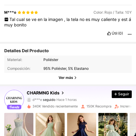
M***o
Color: Rojo / Talla: 10Y
Tal
cual
se
ve
en
la
imagen
,
la
tela
no
es
muy
caliente
y
est
á
muy
bonito
Útil
(0)
Detalles Del Producto
128K Seguidores
4,90
Material:
Poliéster
Composición:
95% Poliéster, 5% Elastano
128K Seguidores
4,90
Ver más
128K Seguidores
4,90
CHARMNG Kids
Seguir
d***e
seguido
Hace 1 horas
128K Seguidores
4,90
340K Vendido recientemente
150K Recompra
Increment
128K Seguidores
4,90
128K Seguidores
4,90