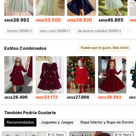
128K Seguidores
4,90
38.992
33.500
38.820
46.865
ARS$
ARS$
ARS$
ARS$
AR
128K Seguidores
4,90
bonito (9999+)
muy cool (9999+)
de buena calidad (9999+)
ele
128K Seguidores
4,90
Estilos Combinados
Puede que te guste
, Más estilo
128K Seguidores
4,90
, Opciones coincidentes
128K Seguidores
4,90
26.496
33.172
27.866
38.393
ARS$
ARS$
ARS$
ARS$
ARS
También Podría Gustarte
Recomendados
Juguetes y Juegos
Ropa Interior y Ropa de Dormir
8-12 Years
8-12 Years