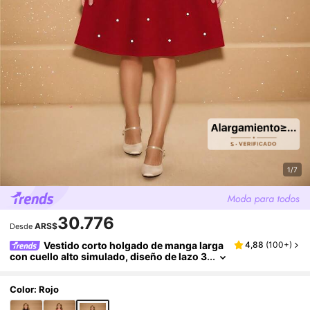
1/7
30.776
ARS$
Desde
Vestido corto holgado de manga larga
4,88
(
100+
)
con cuello alto simulado, diseño de lazo 3
D y perlas, elegante y minimalista, estilo f
emenino, color rojo navideño para otoño e inv
ierno
Color: Rojo