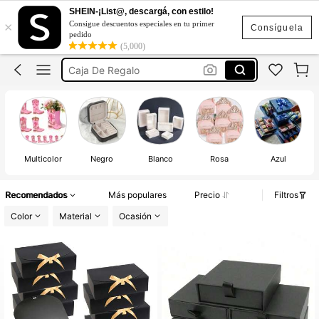
Cajas Para Emprendimiento
SHEIN-¡List@, descargá, con estilo!
×
Consigue descuentos especiales en tu primer
Cajas De Cartón
Consíguela
pedido
(5,000)
Caja De Regalo
Cajitas Para Recuerdo
Cajas Para Dulces Fiesta
Cajas Para Emprendimiento
Cajas De Cartón
Multicolor
Negro
Blanco
Rosa
Azul
Recomendados
Más populares
Precio
Filtros
Color
Material
Ocasión