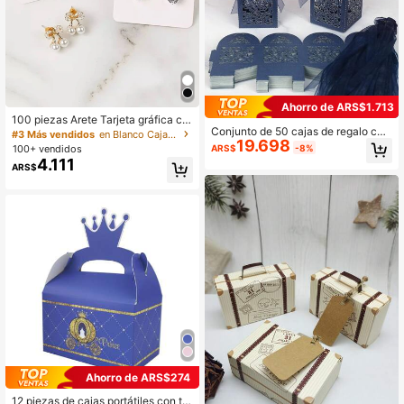
Ahorro de ARS$1.713
100 piezas Arete Tarjeta gráfica co
Conjunto de 50 cajas de regalo con
n bolsa de almacenamiento para e
#3 Más vendidos
en Blanco Cajas De Papel De Regalo
19.698
corte láser para bodas, cajas de car
mbalaje
ARS$
-8%
100+ vendidos
amelos con cinta y etiqueta, cajas p
4.111
ARS$
ara regalos de fiesta, baby shower,
despedida de soltera, embalajes, su
ministros de decoración de bodas
(azul marino) Día de San Valentín
Ahorro de ARS$274
12 piezas de cajas portátiles con te