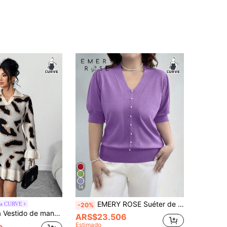
14
EMERY ROSE Suéter de punto de manga corta de unicolor informal de talla grande para otoño e invierno
ga CURVE
-20%
do con cuello de volantes y estampado de leopardo, elegante y cómodo, talla grande
ARS$23.506
Estimado