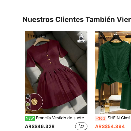
Nuestros Clientes También Vie
16
Franclia Vestido de suéter de punto corto regular con cuello en V y hombros rectos, unicolor, casual y elegante para uso diario versátil, talla grande, ajuste ceñido, manga corta, botones de rosa metálica, diseño de falda plisada con forma de paraguas, vestido de manga corta para vacaciones, primavera y verano
SHEIN Clasi Conjunto casual de suéter de cuello redondo y falda de punto
NEW
-36%
ARS$46.328
ARS$54.394