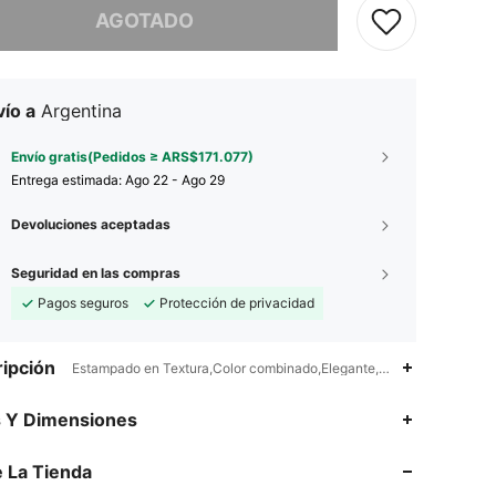
AGOTADO
ío a
Argentina
Envío gratis(Pedidos ≥ ARS$171.077)
Entrega estimada:
Ago 22 - Ago 29
Devoluciones aceptadas
Seguridad en las compras
Pagos seguros
Protección de privacidad
ipción
Estampado en Textura,Color combinado,Elegante,Botón delantero
s Y Dimensiones
4,88
6.4K
125K
 La Tienda
4,88
6.4K
125K