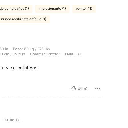
s de cumpleaños (1)
impresionante (1)
bonito (11)
nunca recibí este artículo (1)
80 kg / 176 lbs, Caderas: 143 cm / 56 in, Cintura: 94 cm / 37 in, Busto: 100 cm / 3
63 in
Peso:
80 kg / 176 lbs
0 cm / 39.4 in
Color:
Multicolor
Talla:
1XL
 mis expectativas
Útil (0)
L
Talla:
1XL