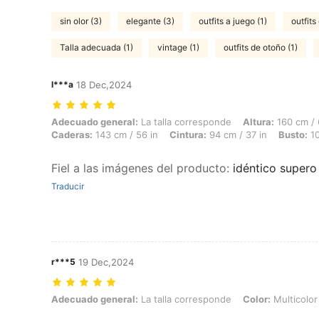
sin olor (3)
elegante (3)
outfits a juego (1)
outfit
Talla adecuada (1)
vintage (1)
outfits de otoño (1)
l***a
18 Dec,2024
Adecuado general: La talla corresponde, Altura: 160 cm / 63 in, Peso: 
Adecuado general:
La talla corresponde
Altura:
160 cm / 
Caderas:
143 cm / 56 in
Cintura:
94 cm / 37 in
Busto:
10
Fiel a las imágenes del producto
:
idéntico supero
Traducir
r***5
19 Dec,2024
Adecuado general: La talla corresponde, Color: Multicolor, Talla: 1X
Adecuado general:
La talla corresponde
Color:
Multicolor