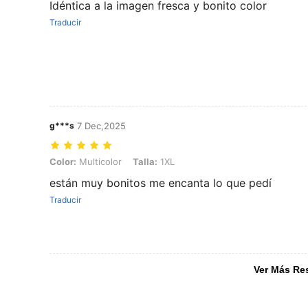
Idéntica a la imagen fresca y bonito color
Traducir
g***s
7 Dec,2025
Color: Multicolor, Talla: 1XL
Color:
Multicolor
Talla:
1XL
están muy bonitos me encanta lo que pedí
Traducir
Ver Más Re