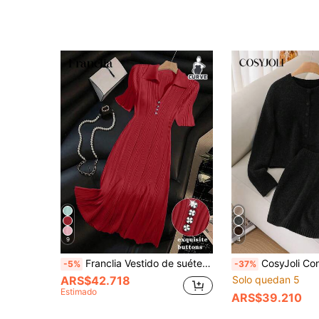
9
4
Franclia Vestido de suéter largo de talla grande, con cuello polo, manga corta, botones florales, acanalado, ajuste ceñido, color azul nebuloso, elegante, francés, casual, elegante, retro, suave, para ir al trabajo, de moda, diseñado, para vacaciones, para citas, para sesiones de fotos
CosyJoli Conjunto de 2 piezas de cárdigan y falda negros de
-5%
-37%
ARS$42.718
Solo quedan 5
Estimado
ARS$39.210