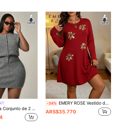
EMERY ROSE Vestido de suéter de talla grande para mujer, rojo, elegante de otoño, de satén con lentejuelas y bordado, de punto, cuello redondo, casual, unicolor, para Navidad, vacaciones y oficina
a
-34%
e la calle principal, la oficina. Conjunto de 2 piezas gris, adecuado para baile de graduación, Día de San Valentín, vestido de diva sexy con hombros descubiertos, curva, adecuado para Año Nuevo, Navidad, estilo de calle principal, urbano, oficina sirena coqueta, atuendo de crucero, viaje, negocios, retro, vintage, fiesta, resort, salida, dinero antiguo, con capas ricas, evento formal, casual
ARS$35.770
4