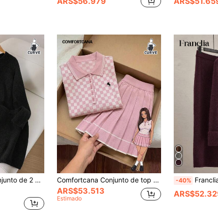
ARS$56.979
ARS$51.65
 talla grande para mujer, uso casual de otoño/invierno
Comfortcana Conjunto de top de tirantes de punto a cuadros estilo tenis y falda plisada de punto para mujer talla grande
Franclia Conjunto casual de suéter de 
-40%
ARS$53.513
ARS$52.32
Estimado