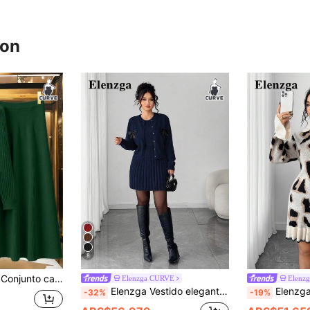
ron
8
 de unicolor con bajo asimétrico para mujer talla grande, otoño/invierno
Elenzga CURVE
Elenz
Elenzga Vestido elegante sin mangas con cárdigan de manga larga, conjunto de punto de corte holgado talla grande, ropa exterior, atuendo de invierno para mujer
Elenzga Vestido de manga larga ajusta
-32%
-19%