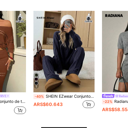
5
SHEIN EZwear Conjunto de 2 piezas de punto azul marino talla grande para mujer, suéter de manga larga y cuello redondo con pantalones, ropa de estar en casa casual elegante de otoño
URVE
Radian
-40%
 estilo elegante, sexy y bohemio, para mujer talla grande, adecuado para citas, festivales, picnics, sesiones de fotos y vacaciones
Radiana Conjunto de 2 piezas de mujer talla grande de primavera y verano elegante de hilo esponjoso con cárdigan ajustado de cuello redondo y falda a juego, adecuado para el estilo d
-22%
ARS$60.643
ARS$58.55