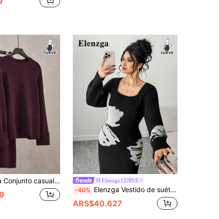
9
manga raglán de cuello redondo y falda midi de punto de unicolor para mujer de talla grande
Elenzga CURVE
Elenzga Vestido de suéter holgado de manga larga de talla grande elegante con bloque de color jacquard, adecuado para el invierno
-40%
9
ARS$40.627