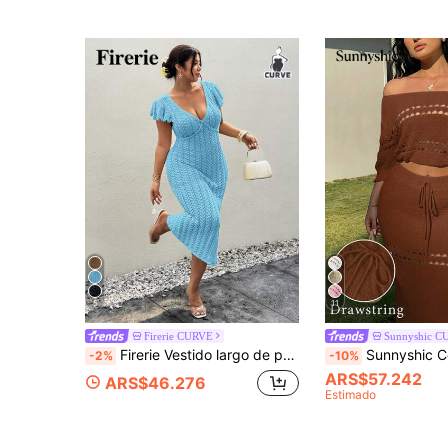
5
11
Firerie CURVE
Sunnyshic C
Firerie Vestido largo de punto elegante y romántico para mujer de talla grande con mangas acampanadas en amarillo pálido, adecuado para viajes de primavera/verano
Sunnyshic Conjunto de top corto de punto y falda larga recta y estilizadora con hombros descubiertos, calado, volantes y cintura ceñida, de
-2%
-10%
ARS$57.242
ARS$46.276
Estimado