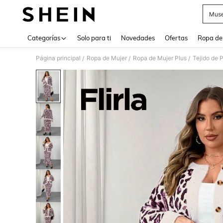
Muse
Use up 
Categorías
Solo para ti
Novedades
Ofertas
Ropa de
Página principal
Ropa de Mujer
Ropa de Mujer Plus
Tejido de 
/
/
/