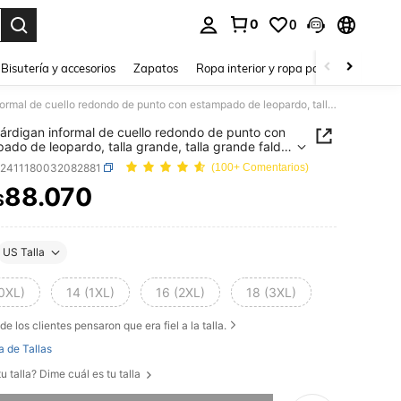
0
0
a. Press Enter to select.
Bisutería y accesorios
Zapatos
Ropa interior y ropa para dormir
Ho
Flirla Cárdigan informal de cuello redondo de punto con estampado de leopardo, talla grande, talla grande falda de punto ajustada con estampado de leopardo y cintura alta
 Cárdigan informal de cuello redondo de punto con
ado de leopardo, talla grande, talla grande falda
to ajustada con estampado de leopardo y cintura
z2411180032082881
(100+ Comentarios)
88.070
$
ICE AND AVAILABILITY
US Talla
(0XL)
14 (1XL)
16 (2XL)
18 (3XL)
de los clientes pensaron que era fiel a la talla.
a de Tallas
u talla? Dime cuál es tu talla
imos, este producto está agotado.