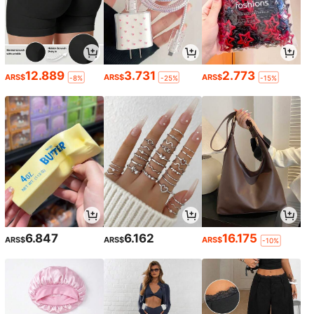
12.889
3.731
2.773
ARS$
ARS$
ARS$
-8%
-25%
-15%
6.847
6.162
16.175
ARS$
ARS$
ARS$
-10%