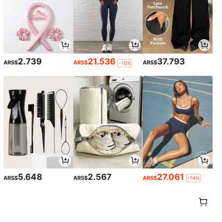
2.739
21.536
37.793
ARS$
ARS$
ARS$
-10%
5.648
2.567
27.061
ARS$
ARS$
ARS$
-14%
1
0