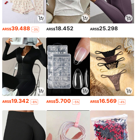
39.488
18.452
25.298
ARS$
ARS$
ARS$
-3%
19.342
5.700
16.569
ARS$
ARS$
ARS$
-8%
-5%
-4%