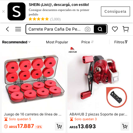
SHEIN-¡List@, descargá, con estilo!
×
Reel Rotativo
Consigue descuentos especiales en tu primer
Consíguela
pedido
Carrete De Pesca
(5,000)
Carrete Para Caña De Pescar
Wader Pesca
Recommended
Most Popular
Price
Filtros
Vaso Parlante
Reel Rotativo
Carrete De Pesca
Juego de 16 carretes de línea de pe
ABAHUB 2 piezas Soporte de pared
sca de espuma roja, caja de línea pr
para carrete de línea de pesca, Sop
Solo quedan 5
Solo quedan 3
incipal súper resistente a la presión,
orte de instalación atornillado para
17.887
13.693
caja de almacenamiento de línea pr
carrete de línea de pesca, Estante d
ARS$
-3%
ARS$
incipal para pesca al aire libre amig
e exhibición en forma de gota de ag