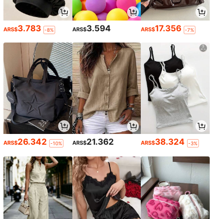
3.783
3.594
17.356
ARS$
ARS$
ARS$
-8%
-7%
26.342
21.362
38.324
ARS$
ARS$
ARS$
-10%
-3%