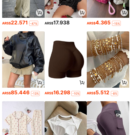
22.571
17.938
4.365
ARS$
ARS$
ARS$
-47%
-15%
85.446
16.298
5.512
ARS$
ARS$
ARS$
-13%
-10%
-8%