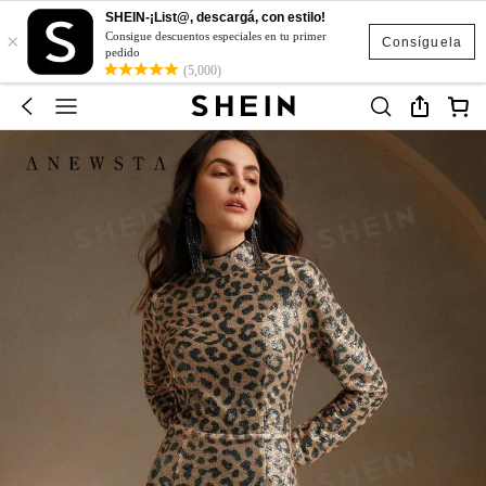
SHEIN-¡List@, descargá, con estilo!
×
Consigue descuentos especiales en tu primer
Consíguela
pedido
(5,000)