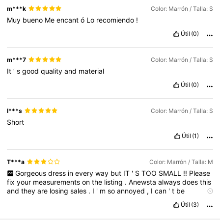
m***k
Color: Marrón / Talla: S
Muy
bueno
Me
encant
ó
Lo
recomiendo
!
Útil
(0)
m***7
Color: Marrón / Talla: S
It
’
s
good
quality
and
material
Útil
(0)
l***s
Color: Marrón / Talla: S
Short
Útil
(1)
T***a
Color: Marrón / Talla: M
Gorgeous
dress
in
every
way
but
IT
'
S
TOO
SMALL
!!
Please
fix
your
measurements
on
the
listing
.
Anewsta
always
does
this
and
they
are
losing
sales
.
I
'
m
so
annoyed
,
I
can
'
t
be
bothered
going
back
for
a
larger
size
.
Útil
(3)