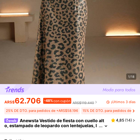
1/18
62.706
-48%
con cupón
¡Últimos 3 días
ARS$
ARS$119.440
25% DE DTO. para pedidos de +ARS$58.196
15% DE DTO. para pedidos de +A
Anewsta Vestido de fiesta con cuello alt
4,85
(
14
)
o, estampado de leopardo con lentejuelas, l
argo, para mujer, outfit para fiestas