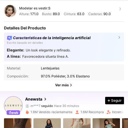
Modelar es vestir:
S
Altura:
171.0
Busto:
89.0
Cintura:
63.0
Caderas:
90.0
Detalles Del Producto
Características de la inteligencia artificial
Escrito basado en detalles
Elegante:
Un look elegante y refinado.
A línea:
Favorecedora silueta línea A.
4M Seguidores
4,89
Material:
Lentejuelas
Composición:
97.0% Poliéster, 3.0% Elastano
4M Seguidores
4,89
Ver más
4M Seguidores
4,89
Anewsta
Seguir
m***7
seguido
Hace 30 minutos
4M Seguidores
4,89
1.9M Vendido recientemente
1.6M Recompra
Incremento
4M Seguidores
4,89