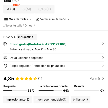
Talla
US
6 left
4
(S)
6
(M)
8/10
(L)
Guía de Tallas
Verificar mi tamaño
¿No es tu talla? Dinos
Envío a
Argentina
Envío gratis(Pedidos ≥ ARS$171.166)
Entrega estimada:
Ago 21 - Ago 30
Devoluciones aceptadas
Pagos seguros · Protección de privacidad
4,85
(14)
Ver más
Pequeña
La talla corresponde
Grande
36%
64%
0%
impresionante
(2)
muy recomendable
(1)
brillante
(1)