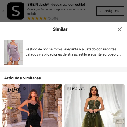
SHEIN-¡List@, descargá, con estilo!
×
Consigue descuentos especiales en tu primer
Consíguela
pedido
(5,000)
Similar
Vestido de noche formal elegante y ajustado con recortes
calados y aplicaciones de strass, estilo elegante europeo y
americano para resort
Artículos Similares