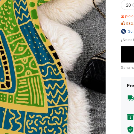
20 
¡Sol
93%
Guí
¿No es t
Gana h
Env