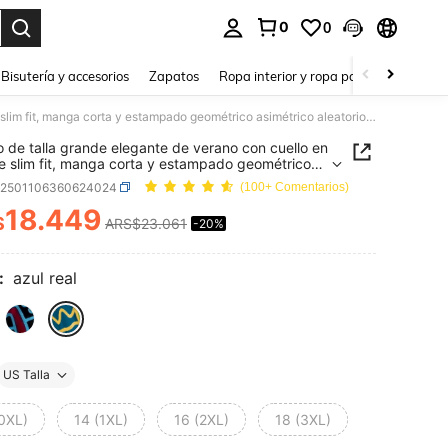
0
0
a. Press Enter to select.
Bisutería y accesorios
Zapatos
Ropa interior y ropa para dormir
Ho
Vestido de talla grande elegante de verano con cuello en V, corte slim fit, manga corta y estampado geométrico asimétrico aleatorio en todo el Body, estilo casual de moda
o de talla grande elegante de verano con cuello en
te slim fit, manga corta y estampado geométrico
rico aleatorio en todo el Body, estilo casual de
z2501106360624024
(100+ Comentarios)
18.449
$
ARS$23.061
-20%
ICE AND AVAILABILITY
:
azul real
US Talla
(0XL)
14 (1XL)
16 (2XL)
18 (3XL)