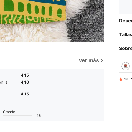
Descr
Talla
Sobre
Ver más
4,15
4K+ 
n la
4,18
4,15
Grande
1%