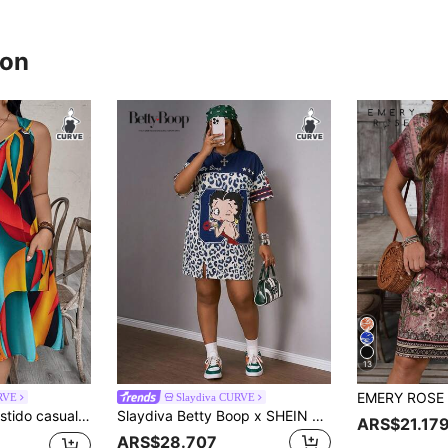
ron
13
RVE
Slaydiva CURVE
mpado colorido y sin aros para tallas grandes
Slaydiva Betty Boop x SHEIN Vestido casual de talla grande para primavera/verano con estampado de leopardo azul, manga corta, diseño de hombros descubiertos y abertura lateral. X SHEIN Estilo callejero, ropa de mujer de talla grande, nueva llegada de primavera/verano 2026, estilo básico.
ARS$21.17
ARS$28.707