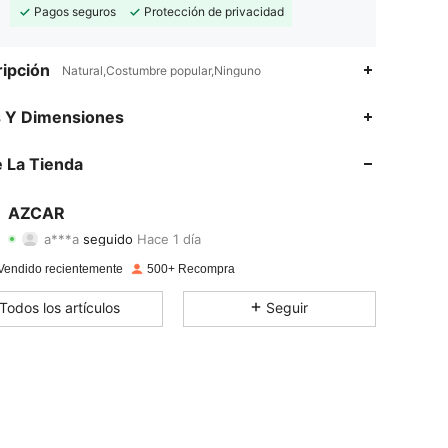
Pagos seguros
Protección de privacidad
ipción
Natural,Costumbre popular,Ninguno
4,83
9
493
s Y Dimensiones
4,83
9
493
 La Tienda
4,83
9
493
AZCAR
a***a
seguido
Hace 1 día
4,83
9
493
Calificación
Artículos
Seguidores
Vendido recientemente
500+ Recompra
4,83
9
493
Todos los artículos
Seguir
4,83
9
493
4,83
9
493
4,83
9
493