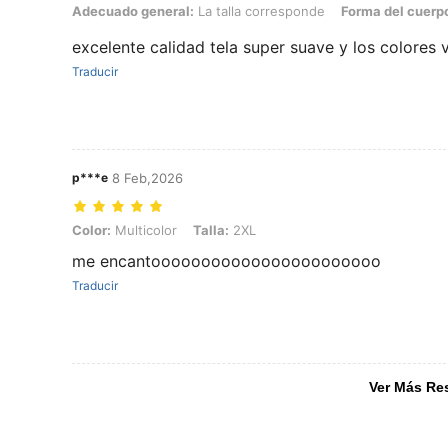
Adecuado general: La talla corresponde, Forma del cuerpo: Rectángul
Adecuado general:
La talla corresponde
Forma del cuerp
excelente calidad tela super suave y los colores
Traducir
p***e
8 Feb,2026
Color: Multicolor, Talla: 2XL
Color:
Multicolor
Talla:
2XL
me encantooooooooooooooooooooooo
Traducir
Ver Más Re