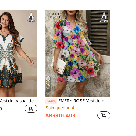
5
SHEIN LUNE Vestido casual de mujer talla grande con estampado floral vintage, cuello en V y mangas de murciélago, para vacaciones, atuendos de verano para mujer, ropa de oficina
EMERY ROSE Vestido de talla grande con estampado de pintura floral, adecuado para el verano
-40%
Solo quedan 4
0
ARS$16.403