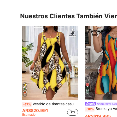
Nuestros Clientes También Vie
6
12
Vestido de tirantes casual para mujer talla grande con estampado de leopardo y rayas, bajo asimétrico, elegante, amarillo, para vacaciones de verano
Breezaya CU
-17%
Breezaya Vestido casual de vacaciones con esta
-10%
ARS$20.991
Estimado
ARS$19.985