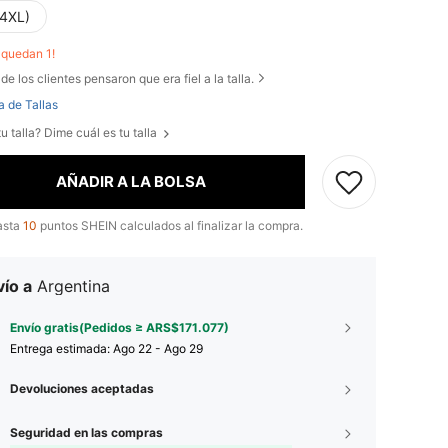
(4XL)
o quedan 1!
de los clientes pensaron que era fiel a la talla.
a de Tallas
u talla? Dime cuál es tu talla
AÑADIR A LA BOLSA
asta
10
puntos SHEIN calculados al finalizar la compra.
ío a
Argentina
Envío gratis(Pedidos ≥ ARS$171.077)
Entrega estimada:
Ago 22 - Ago 29
Devoluciones aceptadas
Seguridad en las compras