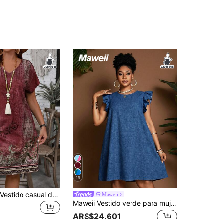
19
EMERY ROSE Vestido casual de vacaciones con estampado floral vintage para mujer de talla grande
Maweii
Maweii Vestido verde para mujer de talla grande, primavera/verano, de línea A, cuello redondo, manga volada, estilo casual elegante para ir al trabajo, estampado floral de plantas, diseño de moda nuevo, diseño de nicho imprescindible, holgado, para uso diario y vacaciones
9
ARS$24.601