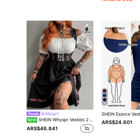
5
Whyspr
SHEIN Whyspr Vestido 2 en 1 de talla grande con estilo oscuro, contraste de color, bordado, cordón y cordones
NEW
ARS$24.601
ARS$46.841