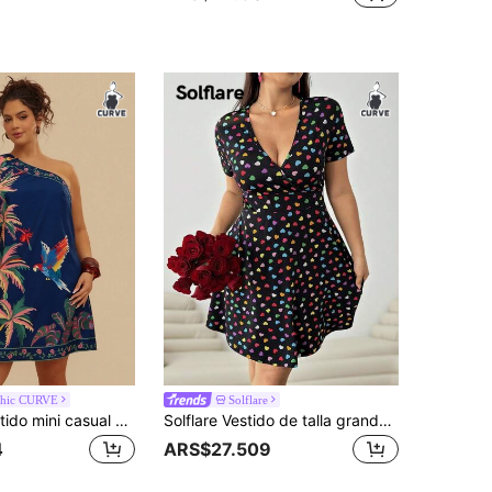
chic CURVE
Solflare
Travachic Vestido mini casual de talla grande con estampado tropical de planta y hombro asimétrico, azul marino, adecuado para verano y otoño
Solflare Vestido de talla grande con estampado de corazones de colores y escote en V para el Día de San Valentín
4
ARS$27.509