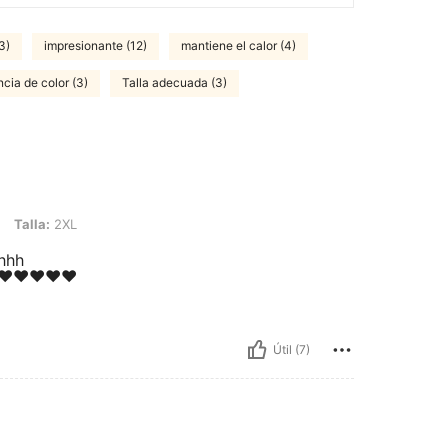
3)
impresionante (12)
mantiene el calor (4)
ncia de color (3)
Talla adecuada (3)
L
Talla:
2XL
hhh
♥️♥️♥️♥️♥️
Útil (7)