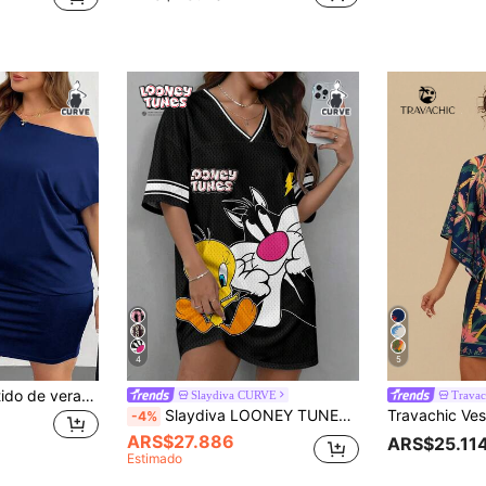
4
5
SHEIN Essnce Vestido de verano talla grande para mujer. Vestido casual negro, vestido hombros descubiertos, vestido un hombro. Vestidos de verano para mujer, vestido casual hombros descubiertos, vestido negro mini para salir
Slaydiva CURVE
Trava
Slaydiva LOONEY TUNES X SHEIN Vestido casual negro de manga corta y cuello en V, adecuado para el verano, talla grande
-4%
ARS$27.886
ARS$25.11
Estimado