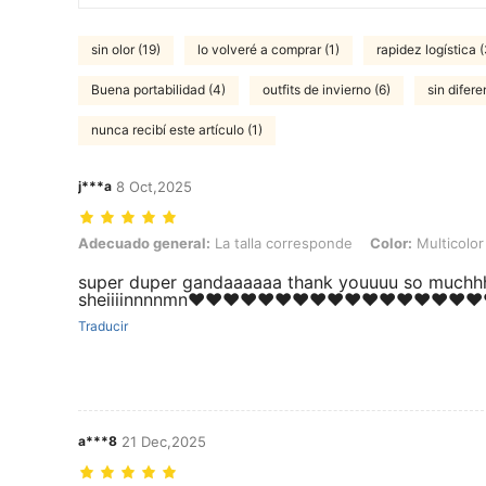
sin olor (19)
lo volveré a comprar (1)
rapidez logística (
Buena portabilidad (4)
outfits de invierno (6)
sin difere
nunca recibí este artículo (1)
j***a
8 Oct,2025
Adecuado general: La talla corresponde, Color: Multicolor, Talla: 2X
Adecuado general:
La talla corresponde
Color:
Multicolor
super duper gandaaaaaa thank youuuu so muchh
sheiiiinnnnmn♥️♥️♥️♥️♥️♥️♥️♥️♥️♥️♥️♥️♥️♥️♥️♥️♥️
Traducir
a***8
21 Dec,2025