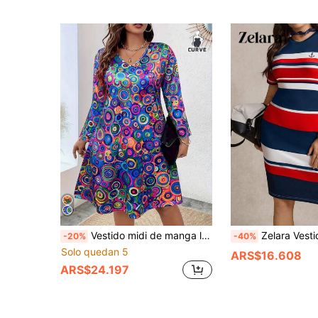
Vestido midi de manga larga con cuello en V para mujer de talla grande - Vestido elegante de longitud media, vestido fluido, vestido casual de oficina y fiesta, vestido clásico de línea A para primavera, vestido naranja de moda para vacaciones de talla grande
Zelara Vestido casual de mujer talla grande con cuello
-20%
-40%
Solo quedan 5
ARS$16.608
ARS$24.197