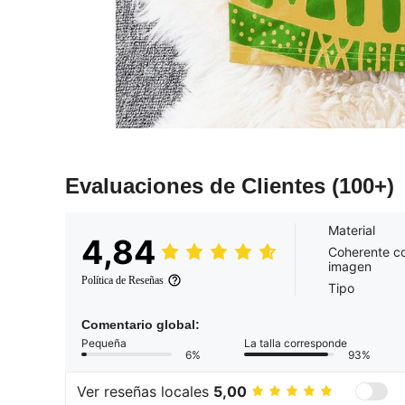
Evaluaciones de Clientes
(100+)
Material
4,84
Coherente co
imagen
Política de Reseñas
Tipo
Comentario global:
Pequeña
La talla corresponde
6%
93%
Ver reseñas locales
5,00