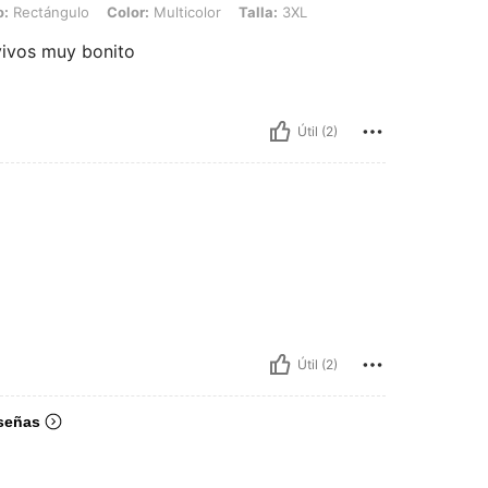
o, Color: Multicolor, Talla: 3XL
o:
Rectángulo
Color:
Multicolor
Talla:
3XL
 vivos muy bonito
Útil (2)
Útil (2)
señas