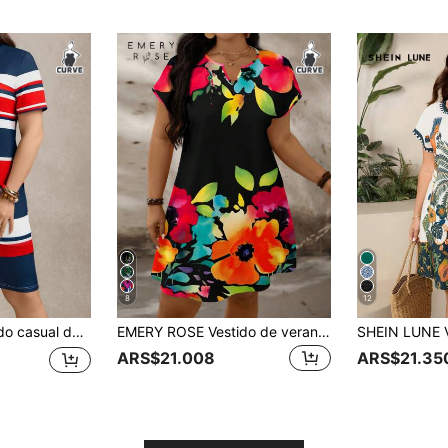
8
12
 redondo, manga corta y estampado de ancla a rayas
EMERY ROSE Vestido de verano de talla grande con cuello en V con muesca y mangas de murciélago con estampado floral
ARS$21.008
ARS$21.35