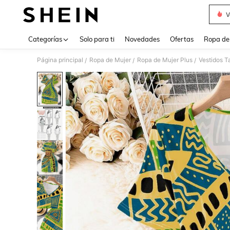
V
Use up 
Categorías
Solo para ti
Novedades
Ofertas
Ropa de
Página principal
Ropa de Mujer
Ropa de Mujer Plus
Vestidos T
/
/
/