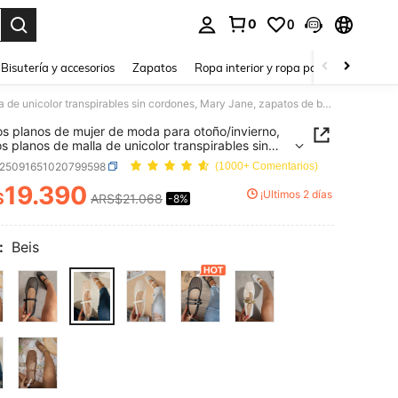
0
0
a. Press Enter to select.
Bisutería y accesorios
Zapatos
Ropa interior y ropa para dormir
Ho
Zapatos planos de mujer de moda para otoño/invierno, zapatos planos de malla de unicolor transpirables sin cordones, Mary Jane, zapatos de ballet, zapatos de verano
s planos de mujer de moda para otoño/invierno,
s planos de malla de unicolor transpirables sin
es, Mary Jane, zapatos de ballet, zapatos de
x25091651020799598
(1000+ Comentarios)
o
19.390
¡Últimos 2 días
$
ARS$21.068
-8%
ICE AND AVAILABILITY
:
Beis