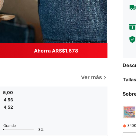
Ahorra ARS$1.678
Descr
)
Ver más
Talla
5,00
Sobre
4,56
4,52
Grande
340K
3%