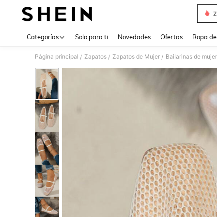
Z
Use up 
Categorías
Solo para ti
Novedades
Ofertas
Ropa de
Página principal
Zapatos
Zapatos de Mujer
Bailarinas de mujer
/
/
/