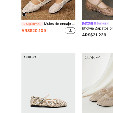
Mules de encaje y perlas sin cordones para mujer, zapatos Mary Jane de estilo hada con tacón plano y malla de vamp bajo para el verano, bailarinas
Bholvia
-3%
¡Últimos 2 días
ARS$20.109
ARS$21.239