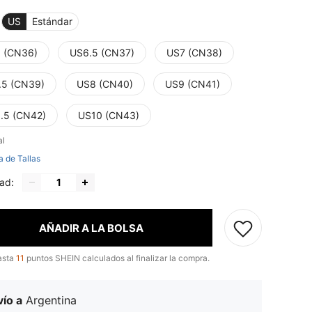
US
Estándar
 (CN36)
US6.5 (CN37)
US7 (CN38)
.5 (CN39)
US8 (CN40)
US9 (CN41)
.5 (CN42)
US10 (CN43)
al
a de Tallas
ad:
AÑADIR A LA BOLSA
asta
11
puntos SHEIN calculados al finalizar la compra.
ío a
Argentina