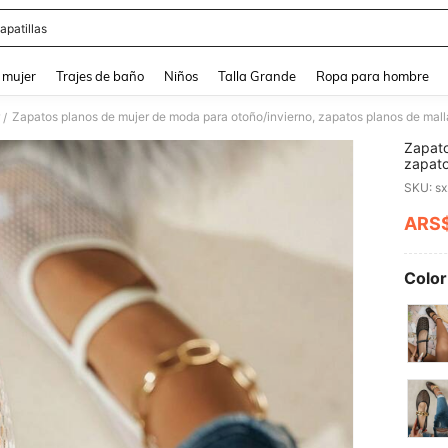
apatillas
and down arrow keys to navigate search Búsqueda reciente and Busca y Encuentr
 mujer
Trajes de baño
Niños
Talla Grande
Ropa para hombre
/
Zapato
zapato
cordon
SKU: s
veran
ARS
PR
Color