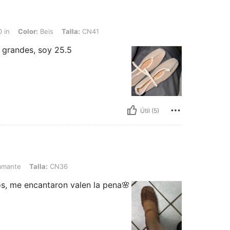
 Beis, Talla: CN41
 in
Color:
Beis
Talla:
CN41
randes, soy 25.5
Útil (5)
alla: CN36
amante
Talla:
CN36
os, me encantaron valen la pena🌸