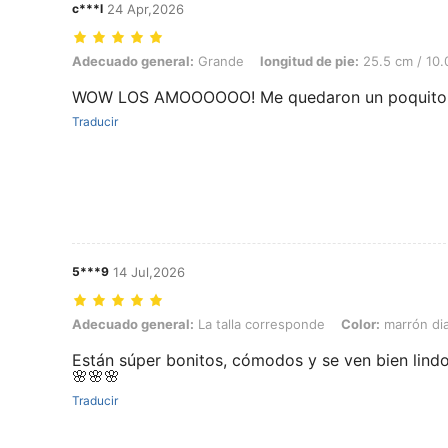
c***l
24 Apr,2026
Adecuado general: Grande, longitud de pie: 25.5 cm / 10.0 in, Color:
Adecuado general:
Grande
longitud de pie:
25.5 cm / 10.0
WOW LOS AMOOOOOO! Me quedaron un poquito g
Traducir
5***9
14 Jul,2026
Adecuado general: La talla corresponde, Color: marrón diamante, T
Adecuado general:
La talla corresponde
Color:
marrón di
Están súper bonitos, cómodos y se ven bien lind
🌸🌸🌸
Traducir