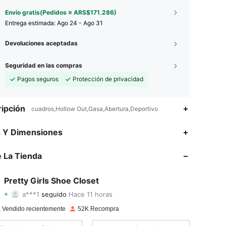
Envío gratis(Pedidos ≥ ARS$171.286)
Entrega estimada:
Ago 24 - Ago 31
Devoluciones aceptadas
Seguridad en las compras
Pagos seguros
Protección de privacidad
ipción
cuadros,Hollow Out,Gasa,Abertura,Deportivo
4,85
166
7.2K
s Y Dimensiones
4,85
166
7.2K
 La Tienda
4,85
166
7.2K
Pretty Girls Shoe Closet
a***1
seguido
Hace 11 horas
4,85
166
7.2K
Calificación
Artículos
Seguidores
 Vendido recientemente
52K Recompra
4,85
166
7.2K