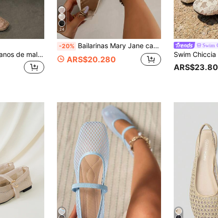
24
Bailarinas Mary Jane casuales de mujer, tejidas de PU, con punta cuadrada y cómodas
Swim C
-20%
Bholvia Zapatos planos de malla hueca para mujer, zapatos de ballet ligeros, cómodos y de moda, adecuados para el uso diario en verano, regalo del Día de la Madre
ARS$20.280
ARS$23.8