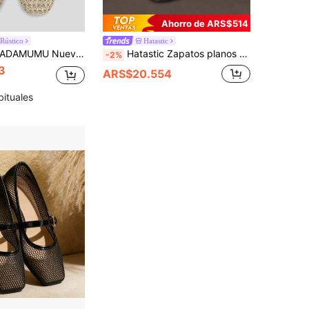
Ahorro de ARS$514
Rústico
Hatastic
AMUMU Nuevos Zapatos Planos de Rafia Tejida de Moda de Alta Gama para Mujer, Cómodos y Lindos para Uso Diario, Primavera/Verano, Vacaciones, Estilo Vacationcore
Hatastic Zapatos planos de moda para mujer de otoño/invierno, zapatos planos de malla de unicolor transpirables sin cordones, Mary Jane para festival de música y regreso a la escuela
-2%
3
ARS$20.554
bituales