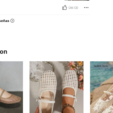
Útil (3)
señas
ron