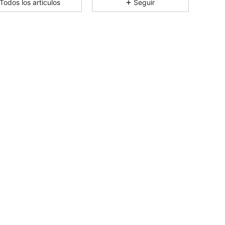
Todos los artículos
Seguir
4,85
166
7.2K
4,85
166
7.2K
4,85
166
7.2K
4,85
166
7.2K
4,85
166
7.2K