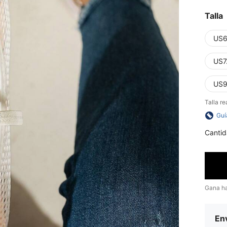
Talla
US6
US7
US9
Talla re
Guí
Cantid
Gana h
Env