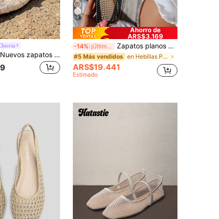
7
Ahorro de
ARS$3.169
Zapatos planos de malla hueca para mujer, zapatos de ballet ligeros, cómodos y de moda casual, de fácil puesta, para uso diario, zapatos de verano, regalo del Día de la Madre
hiccia
-14%
¡Últimos 2 días
Swim Chiccia Nuevos zapatos de ballet tipo Mary Jane para mujer con decoración de encaje, malla y perlas. Zapatos planos, suaves, elegantes y transpirables, de uso casual y cómodo para el día a día. Zapatos de verano, regalo para el Día de la Madre
en Hebillas Pisos De Mujer
#5 Más vendidos
ARS$19.441
09
Estimado