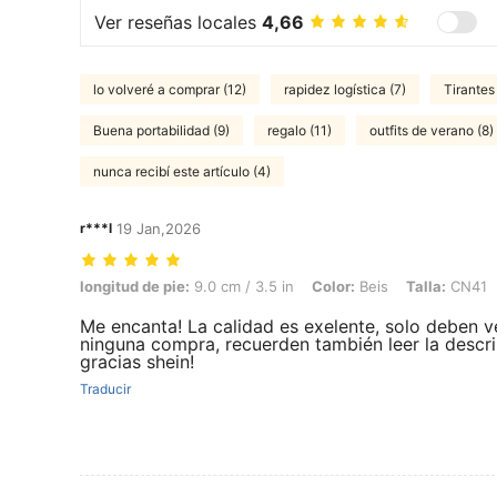
Ver reseñas locales
4,66
lo volveré a comprar (12)
rapidez logística (7)
Tirantes
Buena portabilidad (9)
regalo (11)
outfits de verano (8)
nunca recibí este artículo (4)
r***l
19 Jan,2026
longitud de pie: 9.0 cm / 3.5 in, Color: Beis, Talla: CN41
longitud de pie:
9.0 cm / 3.5 in
Color:
Beis
Talla:
CN41
Me encanta! La calidad es exelente, solo deben ve
ninguna compra, recuerden también leer la descri
gracias shein!
Traducir