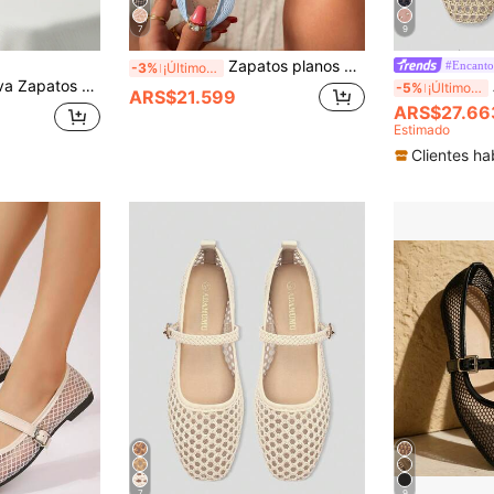
7
9
Zapatos planos de malla hueca para mujer, zapatos de ballet ligeros, cómodos y de moda casual, zapatos transpirables de malla deslizantes para uso diario y viajes, ideales para el verano
#Encanto
-3%
¡Últimos 2 días
, otoño/invierno 2025 Nuevo, Mocasines de estilo hada de malla, Punta redonda versátil y transpirable, Bailarinas, Regalo de Navidad
AD
-5%
¡Últimos 2 días
ARS$21.599
ARS$27.66
Estimado
Clientes ha
7
9