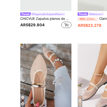
#EleganciaEnZapatosPlanos
#Balletcore
CHICVUE Zapatos planos de moda para mujer, diseño de hebilla calada, cómodos de llevar, adecuados para viajes, vacaciones, Día de la Madre, bailarinas
Clariva Zapatos planos tipo Mary Jane con correa para mujer
-10%
¡Últimos 2 días
ARS$29.804
ARS$23.278
9
6