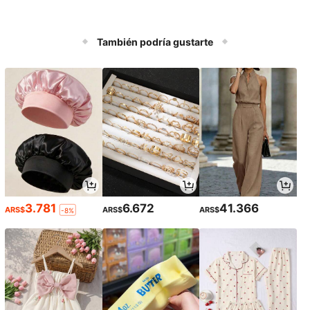
También podría gustarte
3.781
6.672
41.366
ARS$
ARS$
ARS$
-8%