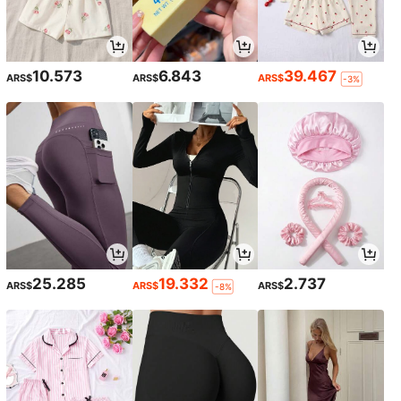
10.573
6.843
39.467
ARS$
ARS$
ARS$
-3%
25.285
19.332
2.737
ARS$
ARS$
ARS$
-8%