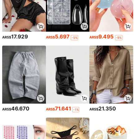
17.929
5.697
9.495
ARS$
ARS$
ARS$
-5%
-9%
46.670
71.641
21.350
ARS$
ARS$
ARS$
-1%