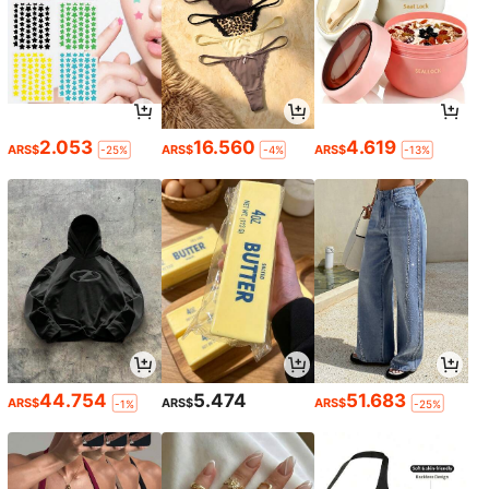
2.053
16.560
4.619
ARS$
ARS$
ARS$
-25%
-4%
-13%
44.754
5.474
51.683
ARS$
ARS$
ARS$
-1%
-25%