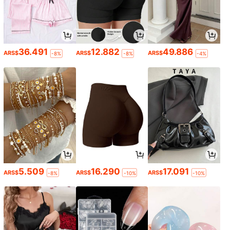
36.491
12.882
49.886
ARS$
ARS$
ARS$
-8%
-8%
-4%
5.509
16.290
17.091
ARS$
ARS$
ARS$
-8%
-10%
-10%