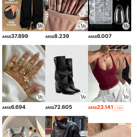
37.899
8.239
6.007
ARS$
ARS$
ARS$
6.694
72.605
23.141
ARS$
ARS$
ARS$
-10%