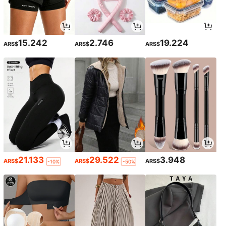
15.242
2.746
19.224
ARS$
ARS$
ARS$
21.133
29.522
3.948
ARS$
ARS$
ARS$
-10%
-50%