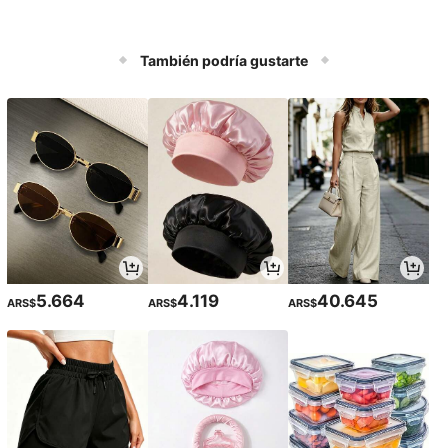
También podría gustarte
5.664
4.119
40.645
ARS$
ARS$
ARS$