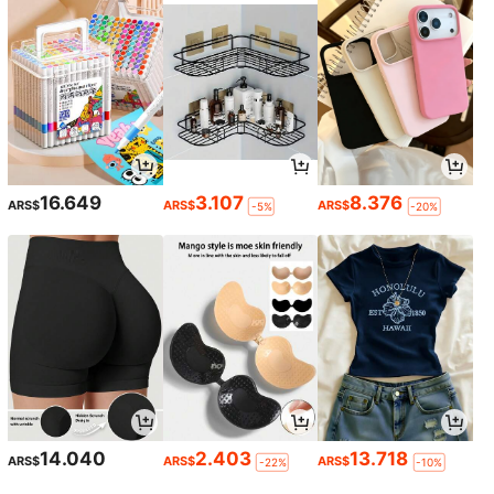
16.649
3.107
8.376
ARS$
ARS$
ARS$
-5%
-20%
14.040
2.403
13.718
ARS$
ARS$
ARS$
-22%
-10%