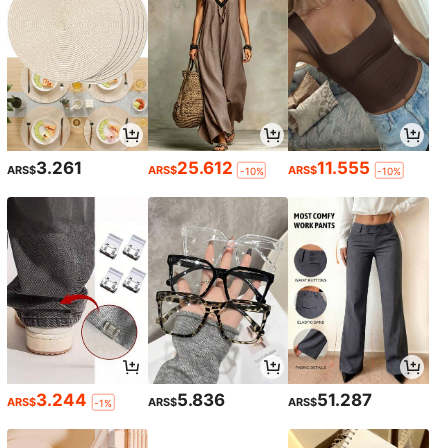
3.261
25.612
11.555
ARS$
ARS$
ARS$
-10%
-10%
3.244
5.836
51.287
ARS$
ARS$
ARS$
-1%