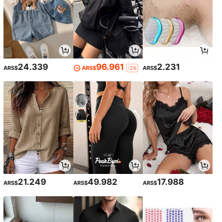
24.339
96.961
2.231
ARS$
ARS$
ARS$
-2%
21.249
49.982
17.988
ARS$
ARS$
ARS$