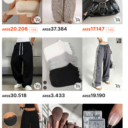
20.206
37.384
17.147
ARS$
ARS$
ARS$
-10%
-10%
30.518
3.433
19.190
ARS$
ARS$
ARS$