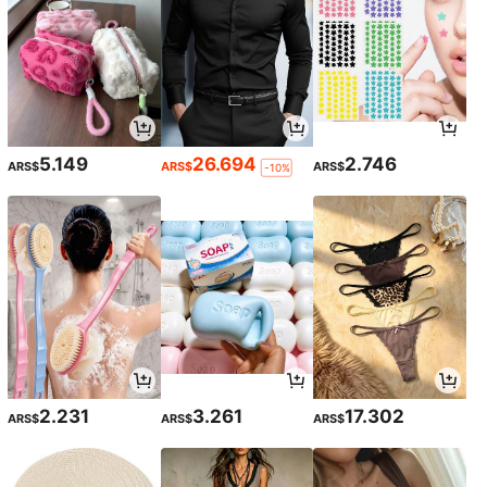
5.149
26.694
2.746
ARS$
ARS$
ARS$
-10%
2.231
3.261
17.302
ARS$
ARS$
ARS$