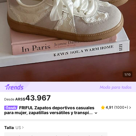
1/10
43.967
ARS$
Desde
FRIFUL Zapatos deportivos casuales
4,91
(
1000+
)
para mujer, zapatillas versátiles y transpi
rables de malla, estilo de bailarina con co
rdones, zapatos deportivos, zapatos de muje
r, gris claro
Talla
US