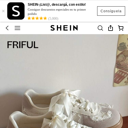
SHEIN-¡List@, descargá, con estilo!
×
Consigue descuentos especiales en tu primer
Consíguela
pedido
(5,000)