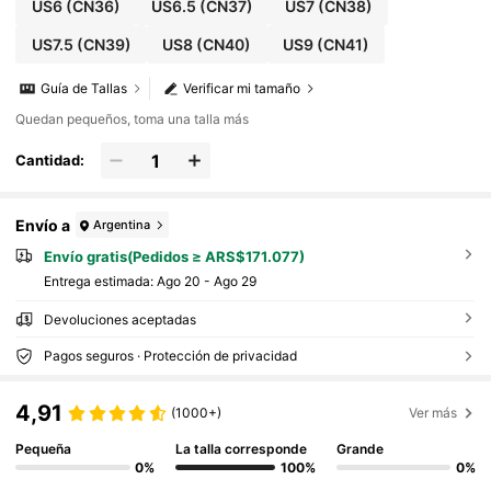
US6
(CN36)
US6.5
(CN37)
US7
(CN38)
US7.5
(CN39)
US8
(CN40)
US9
(CN41)
Guía de Tallas
Verificar mi tamaño
Quedan pequeños, toma una talla más
Cantidad:
Envío a
Argentina
Envío gratis(Pedidos ≥ ARS$171.077)
Entrega estimada:
Ago 20 - Ago 29
Devoluciones aceptadas
Pagos seguros · Protección de privacidad
4,91
(1000+)
Ver más
Pequeña
La talla corresponde
Grande
0%
100%
0%