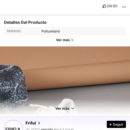
Útil
(0)
Detalles Del Producto
Material:
Poliuretano
Ver más
619K Seguidores
4,84
619K Seguidores
4,84
Ver más
619K Seguidores
4,84
Friful
Seguir
619K Seguidores
4,84