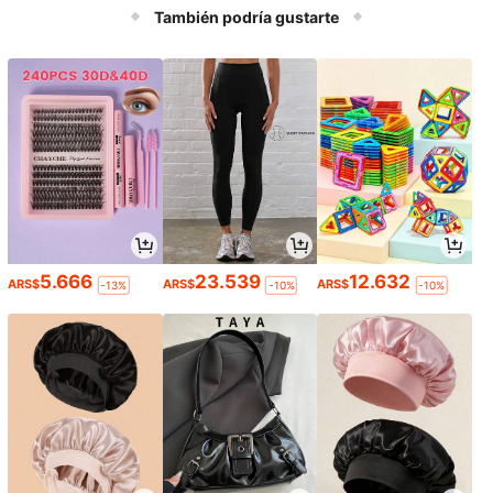
También podría gustarte
5.666
23.539
12.632
ARS$
ARS$
ARS$
-13%
-10%
-10%