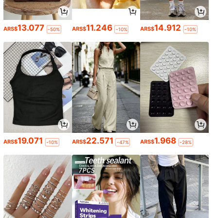
13.077
11.246
14.912
ARS$
ARS$
ARS$
-50%
-10%
-10%
19.071
22.571
1.968
ARS$
ARS$
ARS$
-10%
-47%
-28%