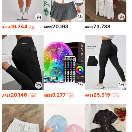
16.244
20.163
73.738
ARS$
ARS$
ARS$
-3%
20.146
9.277
25.915
ARS$
ARS$
ARS$
-10%
-5%
-7%