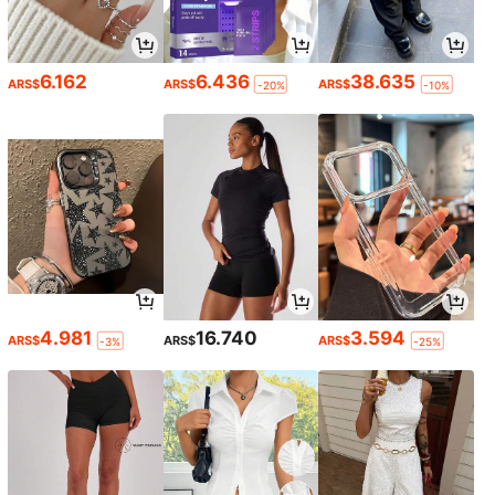
6.162
6.436
38.635
ARS$
ARS$
ARS$
-20%
-10%
4.981
16.740
3.594
ARS$
ARS$
ARS$
-3%
-25%