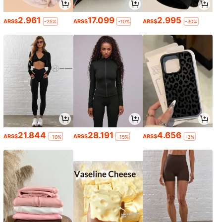
2.961
17.099
2.995
ARS$
ARS$
ARS$
-25%
-10%
-30%
21.844
28.191
4.656
ARS$
ARS$
ARS$
-10%
-15%
-3%