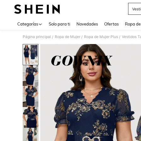
Vest
Use up 
Categorías
Solo para ti
Novedades
Ofertas
Ropa de
Página principal
Ropa de Mujer
Ropa de Mujer Plus
Vestidos T
/
/
/