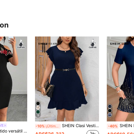
ron
9
SHEIN Clasi Vestido casual de verano de talla grande de unicolor con volantes, atuendos de oficina para mujeres
SHEIN LUNE Vestido casual de mujer con hombros descubiertos y manga corta con brillo, 
RVE
-10%
¡Últimos 3 días
-40%
ral y hombros descubiertos para mujer de talla grande
ARS$26.312