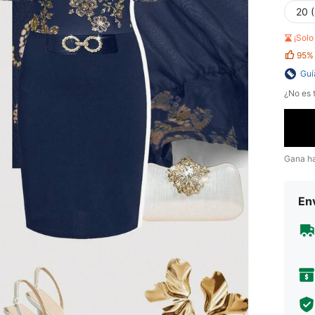
20 
¡Sol
95%
Guí
¿No es t
Gana h
Env