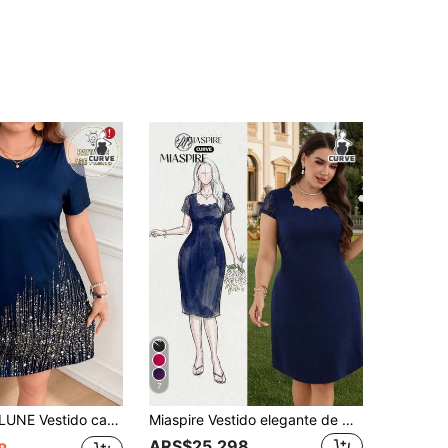
7
para uso en la oficina, vestido de verano Zanzea para mujer, vestido con hombros descubiertos, vestido de verano para mujer, vestido con estampado brillante, último estilo de vestido para mujer
Miaspire Vestido elegante de manga corta con cuello en arco y encaje de unicolor para mujer de talla grande. Vestidos ajustados para mujer con escote de pico y manga de encaje, vestido azul marino Zanzea para mujer de talla grande, vestidos elegantes para fiesta y ocasiones formales
ARS$25.298