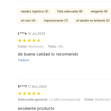
rapidez logística (3)
Talla adecuada (6)
elegante (9)
sin olor (4)
impresionante (7)
el taladro es brillante (2)
L***a
10 Jul,2025
Color: Multicolor, Talla: 0XL
Color:
Multicolor
Talla:
0XL
de buena calidad lo recomiendo
Traducir
5***7
11 Nov,2025
Adecuado general: La talla corresponde, Color: Multicolor, Talla: 0X
Adecuado general:
La talla corresponde
Color:
Multicolor
excelente producto