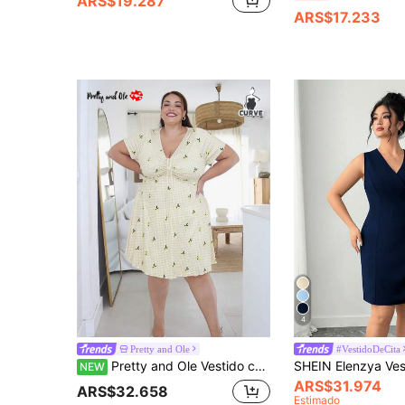
ARS$19.287
ARS$17.233
4
Pretty and Ole
#VestidoDeCita
Pretty and Ole Vestido casual de manga corta con estampado de cuadros y frutas con nudo delantero para mujer de talla grande
NEW
ARS$31.974
ARS$32.658
Estimado