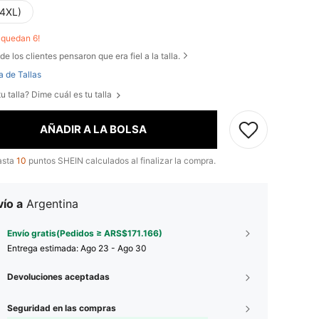
(4XL)
o quedan 6!
de los clientes pensaron que era fiel a la talla.
a de Tallas
u talla? Dime cuál es tu talla
AÑADIR A LA BOLSA
asta
10
puntos SHEIN calculados al finalizar la compra.
ío a
Argentina
Envío gratis(Pedidos ≥ ARS$171.166)
Entrega estimada:
Ago 23 - Ago 30
Devoluciones aceptadas
Seguridad en las compras