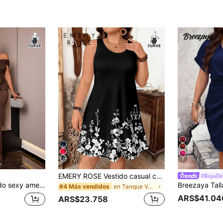
7
EMERY ROSE Vestido casual cómodo y estampado de flores negras en talla grande
#RopaDeT
efecto adelgazante, espalda descubierta y favorecedor para la cadera, talla grande para mujer
en Tanque Vestidos De Talla Grande
#4 Más vendidos
ARS$41.04
ARS$23.758