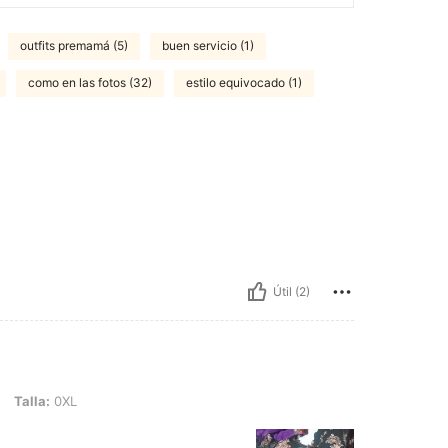
outfits premamá (5)
buen servicio (1)
como en las fotos (32)
estilo equivocado (1)
Útil (2)
L
Talla:
0XL