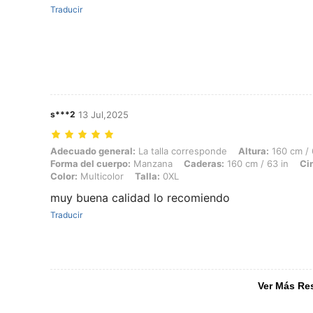
Traducir
s***2
13 Jul,2025
Adecuado general: La talla corresponde, Altura: 160 cm / 63 in, Peso:
Adecuado general:
La talla corresponde
Altura:
160 cm / 
Forma del cuerpo:
Manzana
Caderas:
160 cm / 63 in
Ci
Color:
Multicolor
Talla:
0XL
muy buena calidad lo recomiendo
Traducir
Ver Más Re