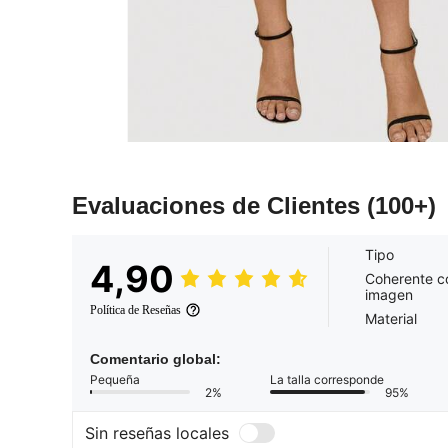
Evaluaciones de Clientes
(100+)
Tipo
4,90
Coherente c
imagen
Política de Reseñas
Material
Comentario global:
Pequeña
La talla corresponde
2%
95%
Sin reseñas locales