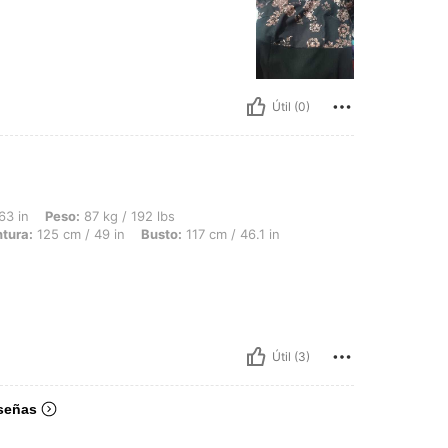
Útil (0)
 87 kg / 192 lbs, Forma del cuerpo: Manzana, Caderas: 160 cm / 63 in, Cintura: 125
63 in
Peso:
87 kg / 192 lbs
ntura:
125 cm / 49 in
Busto:
117 cm / 46.1 in
Útil (3)
señas