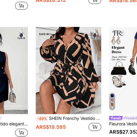
ARS$18.56
9
SHEIN Frenchy Vestido con diseño estampado en todo el vestido, cuello en V, manga larga, y cintura con lazo para talla grande
#Vestido
-40%
SHEIN Elenzya Vestido elegante de talla grande de unicolor con cuello en V, ajustado y sin mangas
ARS$19.595
ARS$27.35