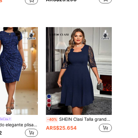
8
8
SHEIN Clasi Talla grande Vestido con encaje en contraste de cuello notch
DeCita
-40%
Fleurora Vestido elegante plisado de manga corta y cuello redondo con estampado tie-dye para mujer talla grande
ARS$25.654
2