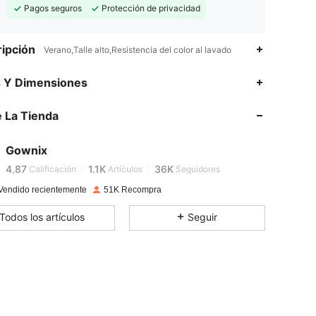
Pagos seguros
Protección de privacidad
ipción
Verano,Talle alto,Resistencia del color al lavado
s Y Dimensiones
4,87
1.1K
36K
4,87
1.1K
36K
 La Tienda
4,87
1.1K
36K
4,87
1.1K
36K
Gownix
4,87
1.1K
36K
Calificación
Artículos
Seguidores
4,87
1.1K
36K
Vendido recientemente
51K Recompra
4,87
1.1K
36K
Todos los artículos
Seguir
4,87
1.1K
36K
4,87
1.1K
36K
4,87
1.1K
36K