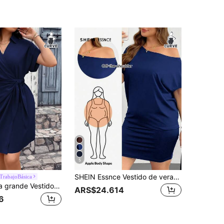
5
SHEIN Essnce Vestido de verano talla grande para mujer. Vestido casual negro, vestido hombros descubiertos, vestido un hombro. Vestidos de verano para mujer, vestido casual hombros descubiertos, vestido negro mini para salir
rabajoBásica
Breezaya Talla grande Vestido cruzado con nudo lateral
ARS$24.614
6