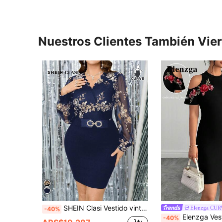
Nuestros Clientes También Vie
SHEIN Clasi Vestido vintage ajustado con parches de malla, manga larga y hombros cruzados para tallas grandes
Elenzga CU
-40%
Elenzga Vestido versátil y de moda con estampado flo
-40%