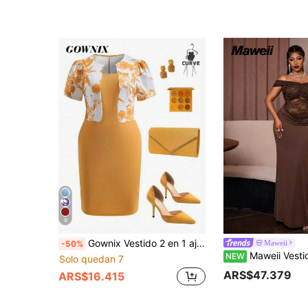
9
Gownix Vestido 2 en 1 ajustado de talla grande elegante blanco de verano para invitada de boda con estampado floral y patchwork, manga abullonada, atuendo formal de fiesta de Pascua occidental naranja para mujer
Maweii
-50%
Maweii Vestido sexy americano de encaje con patchwork, diseño sin tirantes y hombros descubiertos, 
NEW
Solo quedan 7
ARS$47.379
ARS$16.415