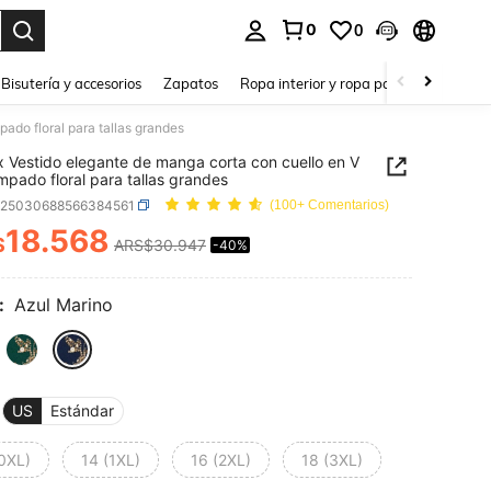
0
0
a. Press Enter to select.
Bisutería y accesorios
Zapatos
Ropa interior y ropa para dormir
Ho
ado floral para tallas grandes
 Vestido elegante de manga corta con cuello en V
mpado floral para tallas grandes
z25030688566384561
(100+ Comentarios)
18.568
$
ARS$30.947
-40%
ICE AND AVAILABILITY
:
Azul Marino
US
Estándar
(0XL)
14 (1XL)
16 (2XL)
18 (3XL)