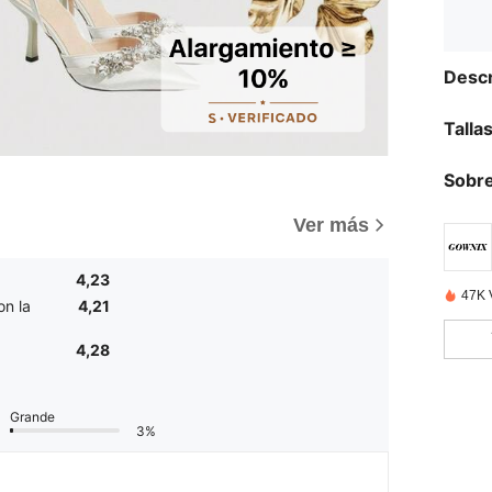
Descr
Talla
Sobre
Ver más
4,23
47K 
on la
4,21
4,28
Grande
3%