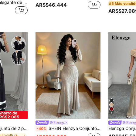
Elenzga Conjunto elegante de 2 piezas con blusa sin mangas de cuello cuadrado blanca y falda plisada marrón para mujer
#5 Más vendid
ARS$46.444
ARS$27.98
Ahorro de
6
RS$2.085
Elenzga
Elenzg
 pantalones largos de cintura elástica con estampado floral, conjunto de tejido multicolor
SHEIN Elenzya Conjunto de 2 piezas de camiseta de manga larga de cuello redondo y falda larga con volantes de tela elástica de punto acanalado, elegante para mujer, otoño/invierno
-40%
en Envoltura Coords de mujer