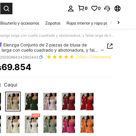
0
0
a. Press Enter to select.
Bisutería y accesorios
Zapatos
Ropa interior y ropa para dormir
Ho
Elenzga Conjunto de 2 piezas de blusa de manga larga con cuello cuadrado y abotonadura, y falda larga de línea A, en tela texturizada rosa, estilo casual de vacaciones, para otoño
Elenzga Conjunto de 2 piezas de blusa de
larga con cuello cuadrado y abotonadura, y falda
e línea A, en tela texturizada rosa, estilo casual
z25092864343952443
(1000+ Comentarios)
aciones, para otoño
69.854
$
ICE AND AVAILABILITY
:
Caqui