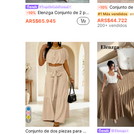
Conjunto de dos piezas de moda de verano para mujer de unicolor casual: top de manga corta con cuello 
#TrajeDeGalaFormal
-10%
Elenzga Conjunto de 2 piezas con blusa de cuello cuadrado con estampado y botones delanteros de manga larga y falda para mujer
-10%
#1 Más vendidos
ARS$44.722
ARS$65.945
200+ vendidos
5
Conjunto de dos piezas para mujer de primavera/verano con top de manga corta de unicolor + pantalones largos con lazo en la cintura, ajuste ceñido sin elasticidad, elegante
Elenzga