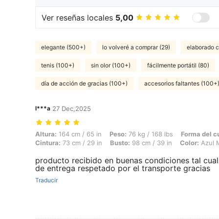
Ver reseñas locales
5,00
elegante (500+)
lo volveré a comprar (29)
elaborado c
tenis (100+)
sin olor (100+)
fácilmente portátil (80)
día de acción de gracias (100+)
accesorios faltantes (100+
l***a
27 Dec,2025
Altura: 164 cm / 65 in, Peso: 76 kg / 168 lbs, Forma del cuerpo: Reloj
Altura:
164 cm / 65 in
Peso:
76 kg / 168 lbs
Forma del c
Cintura:
73 cm / 29 in
Busto:
98 cm / 39 in
Color:
Azul 
producto recibido en buenas condiciones tal cua
de entrega respetado por el transporte gracias
Traducir