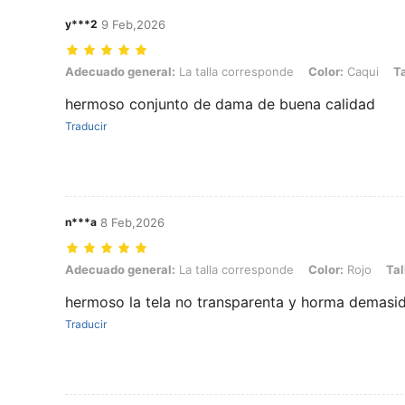
y***2
9 Feb,2026
Adecuado general: La talla corresponde, Color: Caqui, Talla: L
Adecuado general:
La talla corresponde
Color:
Caqui
Ta
hermoso conjunto de dama de buena calidad
Traducir
n***a
8 Feb,2026
Adecuado general: La talla corresponde, Color: Rojo, Talla: L
Adecuado general:
La talla corresponde
Color:
Rojo
Tal
hermoso la tela no transparenta y horma demasid
Traducir