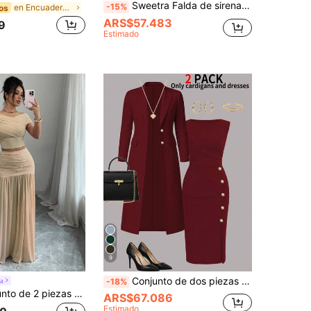
Sweetra Falda de sirena elegante con volantes para uso diario, conjunto versátil de 2 piezas, otoño
-15%
en Encuadernación de contraste Coords de mujer
os
ARS$57.483
9
Estimado
9
Conjunto de dos piezas elegante para mujer, primavera
a
-18%
Elenzga Conjunto de 2 piezas para mujer con top y falda de unicolor, de moda para el verano
ARS$67.086
Estimado