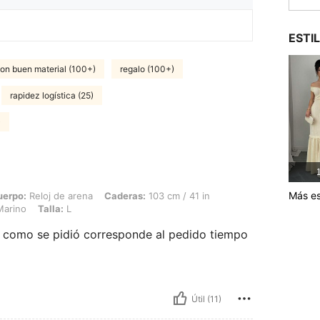
ESTI
on buen material (100+)
regalo (100+)
rapidez logística (25)
)
1
Más es
 de arena, Caderas: 103 cm / 41 in, Cintura: 73 cm / 29 in, Busto: 98 cm / 39 in, Co
uerpo:
Reloj de arena
Caderas:
103 cm / 41 in
Marino
Talla:
L
l como se pidió corresponde al pedido tiempo
Útil (11)