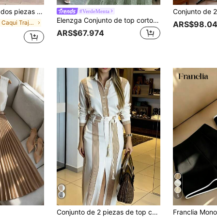
y bolsillos, pantalones de pierna recta de cintura alta elegantes, del trabajo al fin de semana
#VerdeMenta
Elenzga Conjunto de top corto con retorcido verde y tirantes de espagueti con falda de dobladillo con volantes, conjunto de ropa elegante y romántica para fiesta, casual, playa y vacaciones
en Caqui Trajes de dos piezas para mujer
ARS$98.0
ARS$67.974
5
Conjunto de 2 piezas de top con cuello y manga larga con estampado de rayas y falda para mujer, blanco, conjunto casual elegante