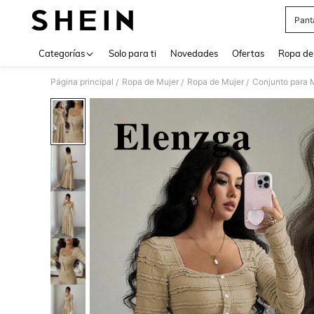
Pant
Use up 
Categorías
Solo para ti
Novedades
Ofertas
Ropa de
Página principal
Ropa de Mujer
Ropa de Mujer
Conjunto para 
/
/
/