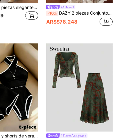
Conjunto de 2 piezas elegante para ir al trabajo en primavera/otoño para mujer, abrigo blazer de diseño británico vintage de doble botonadura con cintura ceñida en verde militar, combinado con pantalones largos rectos de estilo casual simple
Dazy
DAZY 2 piezas Conjunto de chaleco y falda de punto de estilo de vacaciones de verano para mujer
-10%
49
ARS$78.248
Franclia Mono y shorts de verano sexy para mujer con cuello halter y ribete de contraste
#FloresAntiguas