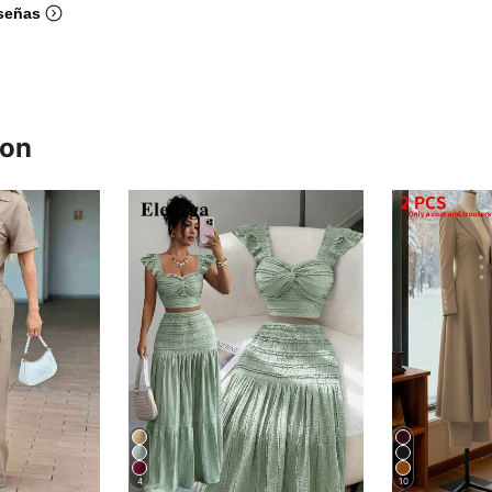
señas
ron
4
10