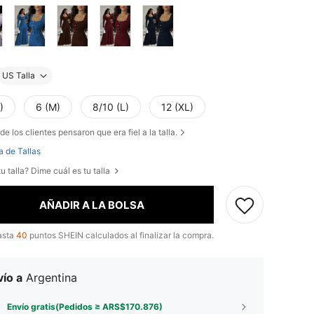
US Talla
)
6 (M)
8/10 (L)
12 (XL)
de los clientes pensaron que era fiel a la talla.
a de Tallas
u talla? Dime cuál es tu talla
AÑADIR A LA BOLSA
asta
40
puntos SHEIN calculados al finalizar la compra.
ío a
Argentina
Envío gratis(Pedidos ≥ ARS$170.876)