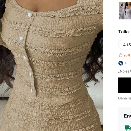
Talla
4 (S
95%
Guí
¿No es t
Gana h
Env