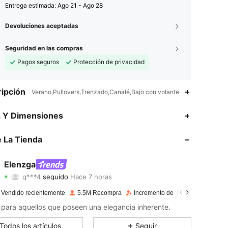
Entrega estimada:
Ago 21 - Ago 28
Devoluciones aceptadas
Seguridad en las compras
Pagos seguros
Protección de privacidad
ipción
Verano,Pullovers,Trenzado,Canalé,Bajo con volante
4,89
14K
3M
s Y Dimensiones
4,89
14K
3M
 La Tienda
4,89
14K
3M
Elenzga
g***4
seguido
Hace 7 horas
4,89
14K
3M
Calificación
Artículos
Seguidores
 Vendido recientemente
5.5M Recompra
Incremento de seguidores de 11
4,89
14K
3M
para aquellos que poseen una elegancia inherente.
4,89
14K
3M
Todos los artículos
Seguir