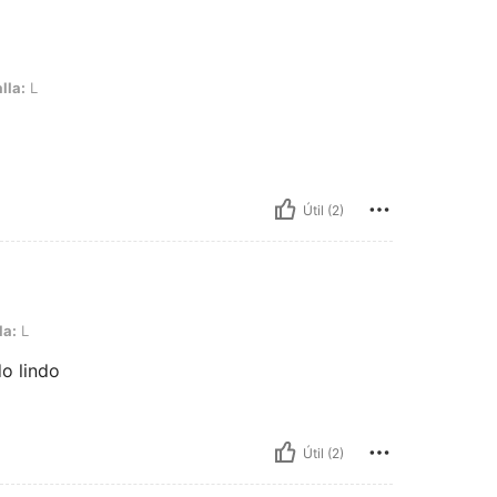
lla:
L
Útil (2)
la:
L
o lindo
Útil (2)