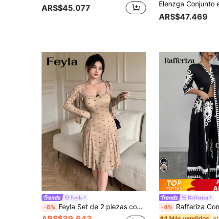
ARS$45.077
ARS$47.469
A
Feyla
Rafferiza
Feyla Set de 2 piezas con parte superior con estampado de moño y vestido para mujer, conjunto de dos piezas para vacaciones, ropa de verano para mujer, atuendo de graduación, conjuntos de luna de miel para mujer
Rafferiza Conjunto de 2 piezas de blusa de verano elegante de mujer de cuello en V y manga corta, y
-6%
-4%
ARS$39.643
#4 Más vendidos