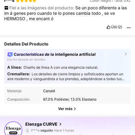
r***8
Color: Negro / Talla: 0XL
Fiel a las imágenes del producto:
Se
un
poco
diferente
a
las
im
á
genes
pero
cuando
te
lo
pones
cambia
todo
,
se
ve
HERMOSO
,
me
encant
ó
Útil
(2)
Detalles Del Producto
Características de la inteligencia artificial
Escrito basado en detalles
A línea:
Diseño de línea A con una elegancia natural.
Cremallera:
Los detalles de cierre limpios y sofisticados aportan un
aire moderno y vanguardista a tus prendas, adaptándose a todas tus
necesidades de estilo.
651K Seguidores
4,84
Material:
Canalé
Composición:
87.0% Poliéster, 13.0% Elastano
651K Seguidores
4,84
Ver más
651K Seguidores
4,84
Elenzga CURVE
t***e
seguido
Hace 1 horas
651K Seguidores
4,84