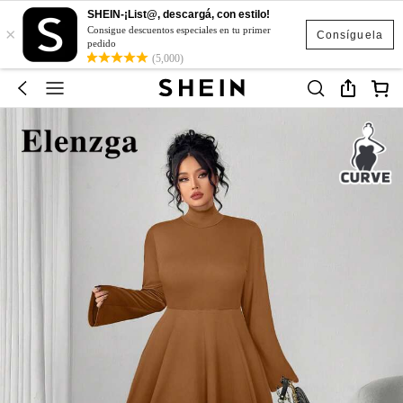
SHEIN-¡List@, descargá, con estilo!
×
Consigue descuentos especiales en tu primer
Consíguela
pedido
(5,000)