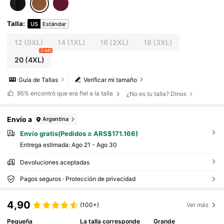
Talla
:
US
Estándar
12
(0XL)
14
(1XL)
16
(2XL)
18
(3XL)
5 left
20
(4XL)
Guía de Tallas
Verificar mi tamaño
95%
encontró que era fiel a la talla
¿No es tu talla? Dinos
Envío a
Argentina
Envío gratis(Pedidos ≥ ARS$171.166)
Entrega estimada:
Ago 21 - Ago 30
Devoluciones aceptadas
Pagos seguros · Protección de privacidad
4,90
(100+)
Ver más
Pequeña
La talla corresponde
Grande