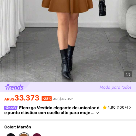
1/5
33.373
-28%
ARS$
ARS$46.352
Elenzga Vestido elegante de unicolor d
4,90
(
100+
)
e punto elástico con cuello alto para muje
r talla grande, nuevo para otoño/invierno
Color: Marrón