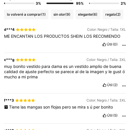
3%
95%
2%
lo volveré a comprar
(1)
sin olor
(9)
elegante
(6)
regalo
(2)
d***4
Color: Negro / Talla: 1XL
ME
ENCANTAN
LOS
PRODUCTOS
SHEIN
LOS
RECOMIENDO
Útil
(0)
c***g
Color: Negro / Talla: 3XL
muy
bonito
vestido
para
dama
es
un
vestido
amplio
de
buena
calidad
de
ajuste
perfecto
se
parece
al
de
la
imagen
y
le
gust
ó
mucho
a
mi
prima
Útil
(2)
f***3
Color: Negro / Talla: 3XL
Tiene
las
mangas
son
flojas
pero
se
mira
s
ú
per
bonito
Útil
(5)