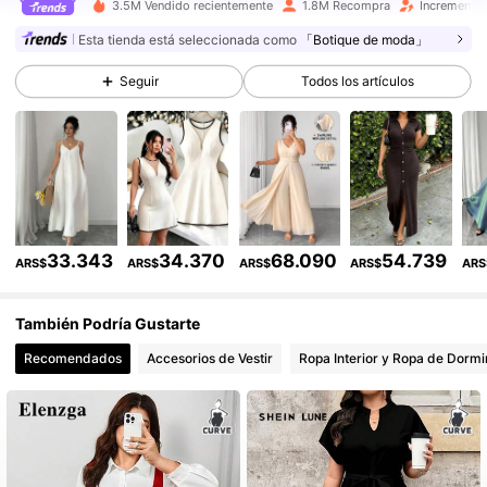
3.5M Vendido recientemente
1.8M Recompra
Incremento 
Esta tienda está seleccionada como
「Botique de moda」
651K Seguidores
4,84
Seguir
Todos los artículos
651K Seguidores
4,84
651K Seguidores
4,84
651K Seguidores
4,84
651K Seguidores
4,84
33.343
34.370
68.090
54.739
ARS$
ARS$
ARS$
ARS$
ARS
651K Seguidores
4,84
También Podría Gustarte
Recomendados
Accesorios de Vestir
Ropa Interior y Ropa de Dormi
651K Seguidores
4,84