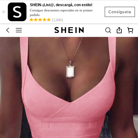
SHEIN-¡List@, descargá, con estilo!
×
Consigue descuentos especiales en tu primer
Consíguela
pedido
(5,000)