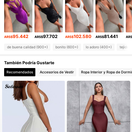
53K Seguidores
4,86
53K Seguidores
4,86
95.442
97.702
102.580
81.441
53K Seguidores
4,86
ARS$
ARS$
ARS$
ARS$
AR
de buena calidad (900+)
bonito (600+)
lo adoro (400+)
tejido 
53K Seguidores
4,86
También Podría Gustarte
53K Seguidores
4,86
Recomendados
Accesorios de Vestir
Ropa Interior y Ropa de Dormi
53K Seguidores
4,86