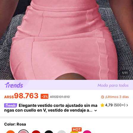
1/11
98.763
-3%
¡Últimos 3 días
ARS$
ARS$101.810
Elegante vestido corto ajustado sin ma
4,79
(
500+
)
ngas con cuello en V, vestido de vendaje a
canalado para mujer, vestido de cóctel se
xy rosa para salir de noche, boda, primavera y
otoño
Color: Rosa