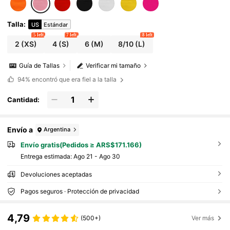
Talla
:
US
Estándar
5 left
7 left
8 left
2
(XS)
4
(S)
6
(M)
8/10
(L)
Guía de Tallas
Verificar mi tamaño
94%
encontró que era fiel a la talla
Cantidad:
Envío a
Argentina
Envío gratis(Pedidos ≥ ARS$171.166)
Entrega estimada:
Ago 21 - Ago 30
Devoluciones aceptadas
Pagos seguros · Protección de privacidad
4,79
(500+)
Ver más