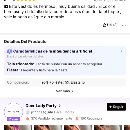
Este
vestido
es
hermoso
,
muy
buena
calidad
.
El
color
el
hermoso
y
el
detalle
de
la
corredera
es
s
ú
per
le
da
el
toque
,
vale
la
pena
as
í
que
c
ó
mpralo
.
Útil
(8)
Detalles Del Producto
Características de la inteligencia artificial
Escrito basado en detalles
Tela tricotada:
Tacto de punto con un aspecto acogedor.
Fiesta:
Elegante y listo para la fiesta.
53K Seguidores
4,86
Composición:
95% Poliéster, 5% Elastano
53K Seguidores
4,86
Ver más
53K Seguidores
4,86
Deer Lady Party
Seguir
p***7
seguido
Hace 5 horas
53K Seguidores
4,86
37K Vendido recientemente
16K Recompra
53K Seguidores
4,86