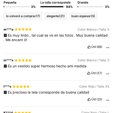
Pequeña
La talla corresponde
Grande
3%
94%
3%
lo volveré a comprar
(7)
elegante
(21)
buen espesor
(5)
m***a
Color: Blanco / Talla: S
Es
muy
lindo
,
tal
cual
se
ve
en
las
fotos
.
Muy
buena
calidad
.
Me
encant
ó!
Útil
(68)
m***s
Color: Blanco / Talla: S
Es
un
vestido
super
hermoso
hecho
ami
medida
Útil
(37)
l***s
Color: Rojo / Talla: XS
Es
precioso
la
tela
corresponde
de
buena
calidad
Útil
(25)
K***d
Color: Rojo / Talla: L