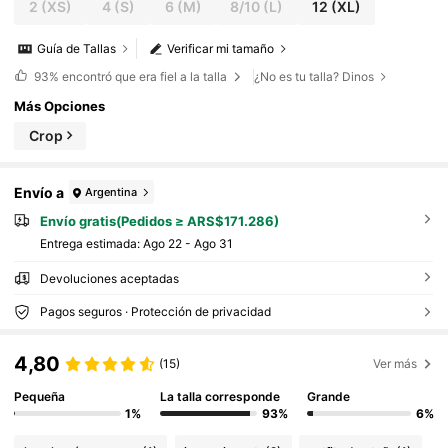
2
(XS)
4
(S)
6
(M)
8/10
(L)
12
(XL)
Guía de Tallas
Verificar mi tamaño
93%
encontró que era fiel a la talla
¿No es tu talla? Dinos
Más Opciones
Crop
Envío a
Argentina
Envío gratis(Pedidos ≥ ARS$171.286)
Entrega estimada:
Ago 22 - Ago 31
Devoluciones aceptadas
Pagos seguros · Protección de privacidad
4,80
(15)
Ver más
Pequeña
La talla corresponde
Grande
1%
93%
6%