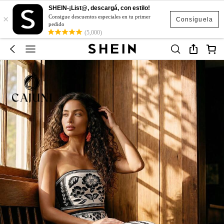
SHEIN-¡List@, descargá, con estilo!
×
Consigue descuentos especiales en tu primer
Consíguela
pedido
(5,000)