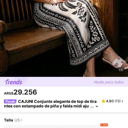
1/5
29.256
ARS$
CAJUNI Conjunto elegante de top de tira
4,80
(
15
)
ntes con estampado de piña y falda midi aju
stada, estilo bohemio.
Talla
US
2 left