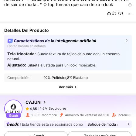
de
sair
de
moda
.
*
O
top
tomara
que
caia
deixa
o
look
moderno
e
elegante
.
*
Parece
uma
pe
ç
a
mais
vers
á
til
para
Útil
(3)
eventos
,
jantares
,
encontros
ou
ocasi
õ
es
em
que
voc
ê
quer
estar
arrumada
sem
exagerar
.
*
Passa
uma
imagem
mais
sofisticada
e
“
rica
”,
por
causa
da
combina
çã
o
de
cores
e
da
Detalles Del Producto
estampa
.
Características de la inteligencia artificial
Escrito basado en detalles
Tela tricotada:
Suave textura de tejido de punto con un encanto
natural.
Ajustado:
Silueta ajustada para un look impecable.
Composición:
92% Poliéster,8% Elastano
Ver más
1.6M Seguidores
4,85
CAJUNI
1.6M Seguidores
4,85
230K Recompra
Aumento de ventasd de 10%
Incremento
1.6M Seguidores
4,85
Esta tienda está seleccionada como
「Botique de moda」
Seguir
Todos los artículos