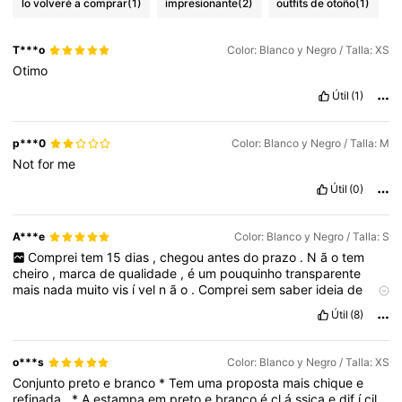
lo volveré a comprar
(1)
impresionante
(2)
outfits de otoño
(1)
T***o
Color: Blanco y Negro / Talla: XS
Otimo
Útil
(1)
p***0
Color: Blanco y Negro / Talla: M
Not
for
me
Útil
(0)
A***e
Color: Blanco y Negro / Talla: S
Comprei
tem
15
dias
,
chegou
antes
do
prazo
.
N
ã
o
tem
cheiro
,
marca
de
qualidade
,
é
um
pouquinho
transparente
mais
nada
muito
vis
í
vel
n
ã
o
.
Comprei
sem
saber
ideia
de
como
seria
pois
n
ã
o
tinha
uma
foto
,
comprarei
mais
na
loja
,
Útil
(8)
muito
boa
e
linda
!!
o***s
Color: Blanco y Negro / Talla: XS
Conjunto
preto
e
branco
*
Tem
uma
proposta
mais
chique
e
refinada
.
*
A
estampa
em
preto
e
branco
é
cl
á
ssica
e
dif
í
cil