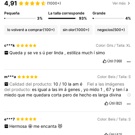
4,91
(1000+)
Ver más
Pequeña
La talla corresponde
Grande
3%
93%
4%
lo volveré a comprar
(100+)
sin olor
(1000+)
negocios
(500+)
c***k
Color: Gris / Talla: XL
Queda
y
se
ve
s
ú
per
linda
,
estiliza
much
í
simo
Útil
(199)
m***a
Color: Beis / Talla: S
Calidad del producto:
10
/
10
la
am
é
Fiel a las imágenes
del producto:
es
igual
a
las
im
á
genes
,
yo
mido
1
,
67
y
ten
í
a
miedo
que
me
quedara
corta
pero
de
hecho
es
larga
divina
Material de la tela:
tiene
buenas
capas
es
hermosa
cero
Útil
(82)
transparente
,
es
satin
pero
no
tan
brillante
entonces
me
encanta
(
tiene
cremallera
a
un
lado
)
e***7
Color: Beis / Talla: S
Hermosa
🤩
me
encanta
😻
Útil
(42)