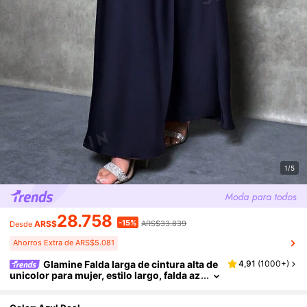
1/5
28.758
-15%
ARS$
ARS$33.839
Desde
Ahorros Extra de ARS$5.081
Glamine Falda larga de cintura alta de
4,91
(
1000+
)
unicolor para mujer, estilo largo, falda az
ul real, falda larga para mujer, falda larga
casual, vestido para fiesta, discoteca, ropa d