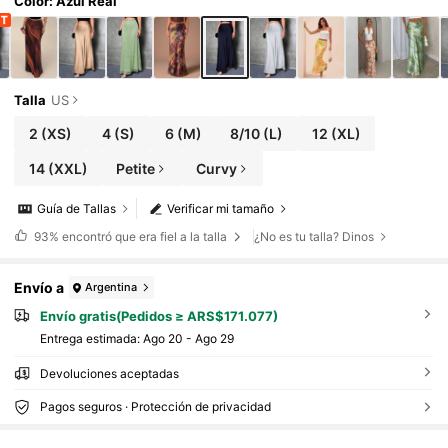
e resort para mujer
Color: Azul Real
Talla
US
2
(XS)
4
(S)
6
(M)
8/10
(L)
12
(XL)
14
(XXL)
Petite
Curvy
Guía de Tallas
Verificar mi tamaño
93%
encontró que era fiel a la talla
¿No es tu talla? Dinos
Envío a
Argentina
Envío gratis(Pedidos ≥ ARS$171.077)
Entrega estimada:
Ago 20 - Ago 29
Devoluciones aceptadas
Pagos seguros · Protección de privacidad