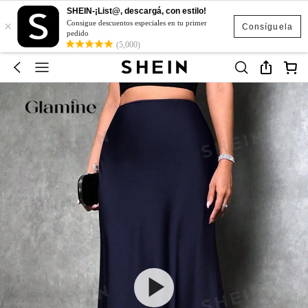
SHEIN-¡List@, descargá, con estilo!
×
Consigue descuentos especiales en tu primer
Consíguela
pedido
(5,000)