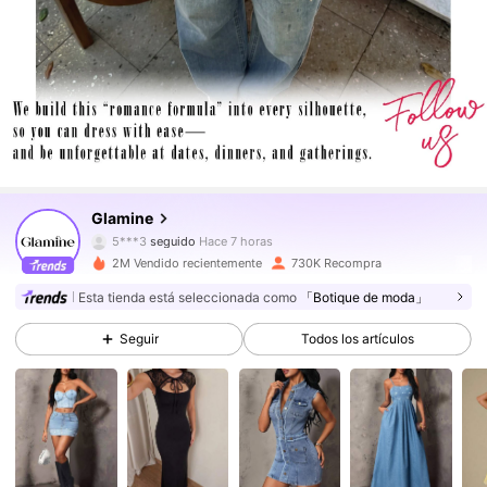
554K Seguidores
4,86
554K Seguidores
4,86
Glamine
5***3
seguido
Hace 7 horas
554K Seguidores
4,86
2M Vendido recientemente
730K Recompra
Esta tienda está seleccionada como
「Botique de moda」
554K Seguidores
4,86
Seguir
Todos los artículos
554K Seguidores
4,86
554K Seguidores
4,86
554K Seguidores
4,86