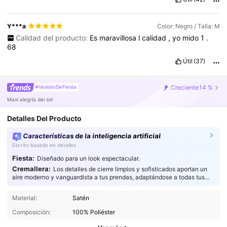
Y***a
Color: Negro / Talla: M
Calidad del producto:
Es
maravillosa
l
calidad
,
yo
mido
1
.
68
Útil
(37)
Creciente
14 %
#VestidoDeFiesta
Maxi alegría del sol
Detalles Del Producto
Características de la inteligencia artificial
Escrito basado en detalles
Fiesta:
Diseñado para un look espectacular.
Cremallera:
Los detalles de cierre limpios y sofisticados aportan un
aire moderno y vanguardista a tus prendas, adaptándose a todas tus
necesidades de estilo.
Material:
Satén
Composición:
100% Poliéster