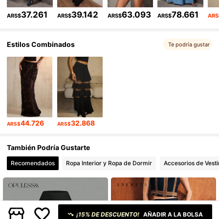
37.261
39.142
63.093
78.661
ARS$
ARS$
ARS$
ARS$
ARS
554K Seguidores
4,86
Estilos Combinados
554K Seguidores
4,86
Te podría gustar
554K Seguidores
4,86
554K Seguidores
4,86
44.726
32.868
ARS$
ARS$
También Podría Gustarte
Recomendados
Ropa Interior y Ropa de Dormir
Accesorios de Vesti
¡15% DE DESCUENTO!
AÑADIR A LA BOLSA