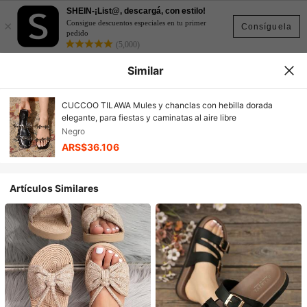
SHEIN-¡List@, descargá, con estilo!
×
Consigue descuentos especiales en tu primer
Consíguela
pedido
(5,000)
Similar
CUCCOO TILAWA Mules y chanclas con hebilla dorada
elegante, para fiestas y caminatas al aire libre
Negro
ARS$36.106
Artículos Similares