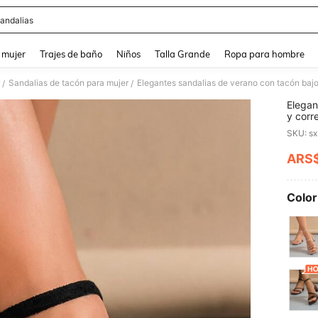
andalias
and down arrow keys to navigate search Búsqueda reciente and Busca y Encuentr
 mujer
Trajes de baño
Niños
Talla Grande
Ropa para hombre
Sandalias de tacón para mujer
/
/
Elegan
y corr
tacone
ARS
PR
Color