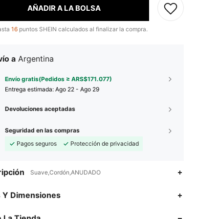
AÑADIR A LA BOLSA
asta
16
puntos SHEIN calculados al finalizar la compra.
ío a
Argentina
Envío gratis(Pedidos ≥ ARS$171.077)
Entrega estimada:
Ago 22 - Ago 29
Devoluciones aceptadas
Seguridad en las compras
Pagos seguros
Protección de privacidad
ipción
Suave,Cordón,ANUDADO
4,88
196
8.7K
s Y Dimensiones
4,88
196
8.7K
 La Tienda