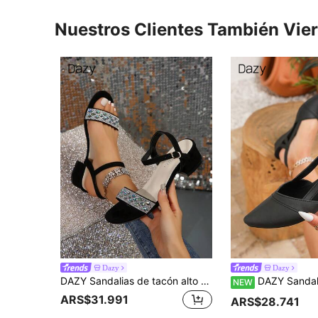
Nuestros Clientes También Vie
Dazy
Dazy
DAZY Sandalias de tacón alto con cristales para mujer, estilo veraniego con tacón grueso, correa con hebilla, sandalias negras elegantes para vacaciones, uso al aire libre, zapatos de tacón alto para San Valentín
DAZY Sandalias de tacón de bloque con punta puntiaguda para mujer, sandalias elegante
NEW
ARS$31.991
ARS$28.741