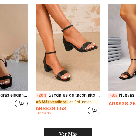
tiples tiras y correa de tobillo, tacón bajo y grueso, zapatos de verano
Sandalias de tacón alto versátiles para mujer, tacón grueso nuevo estilo punta abierta correa única tacones altos 2.17in negro clásico punta redonda, talla grande 44, calzado estilo minimalista de vacaciones adecuado para uso diario, playa y ocasiones especiales de mujer
Nuevas sandalias de verano elegantes y prácticas con correa doble de cuero 
-20%
-8%
en Poliuretano Sandalias De Mujer
#6 Más vendidos
ARS$38.25
ARS$39.553
Estimado
Ver Más