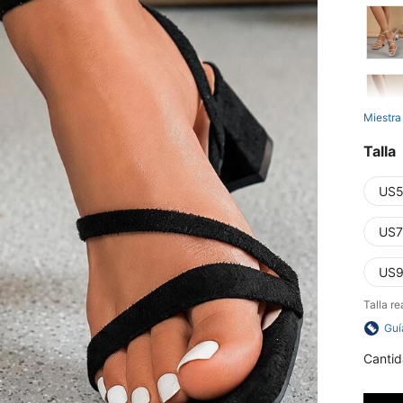
Miestra
Talla
US5
US7
US9
Talla re
Guí
Cantid