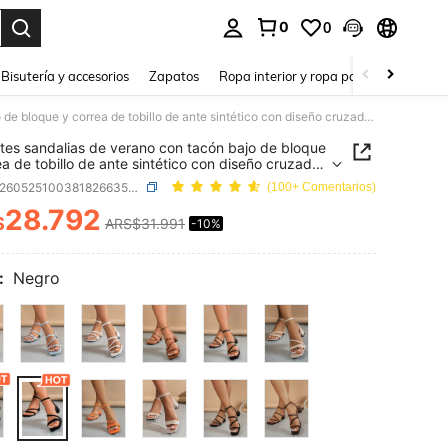
0
0
a. Press Enter to select.
Bisutería y accesorios
Zapatos
Ropa interior y ropa para dormir
Ho
Elegantes sandalias de verano con tacón bajo de bloque y correa de tobillo de ante sintético con diseño cruzado, tacones gruesos
tes sandalias de verano con tacón bajo de bloque
ea de tobillo de ante sintético con diseño cruzado,
s gruesos
SKU: sx260525100381826635780
(100+ Comentarios)
28.792
$
ARS$31.991
-10%
ICE AND AVAILABILITY
:
Negro