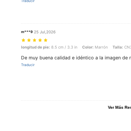
Traducir
m***9
25 Jul,2026
longitud de pie: 8.5 cm / 3.3 in, Color: Marrón, Talla: CN36
longitud de pie:
8.5 cm / 3.3 in
Color:
Marrón
Talla:
CN
De muy buena calidad e idéntico a la imagen de r
Traducir
Ver Más Re