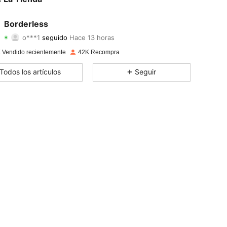
4,88
196
8.7K
Borderless
o***1
seguido
Hace 13 horas
4,88
196
8.7K
Calificación
Artículos
Seguidores
 Vendido recientemente
42K Recompra
4,88
196
8.7K
Todos los artículos
Seguir
4,88
196
8.7K
4,88
196
8.7K
4,88
196
8.7K
4,88
196
8.7K
4,88
196
8.7K