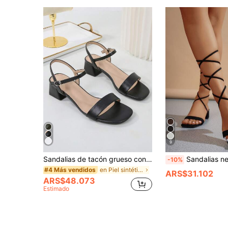
9
Sandalias de tacón grueso con espalda abierta para mujer, zapatos de tacón medio de moda talla grande con punta abierta y correa trasera
Sandalias negras elegantes para mujer, sandalias de ante sintético con múl
-10%
en Piel sintética en contraste Sandalias De Mujer
#4 Más vendidos
ARS$31.102
ARS$48.073
Estimado