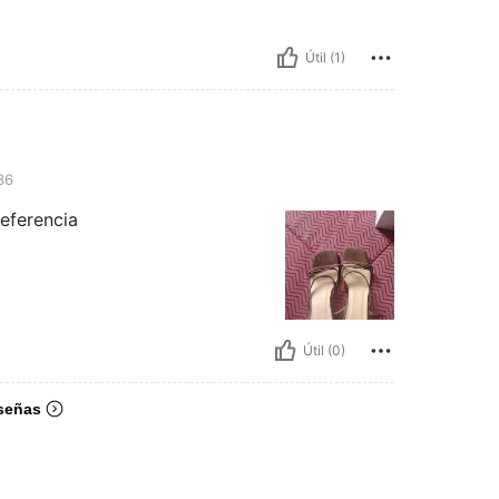
Útil (1)
36
eferencia
Útil (0)
señas