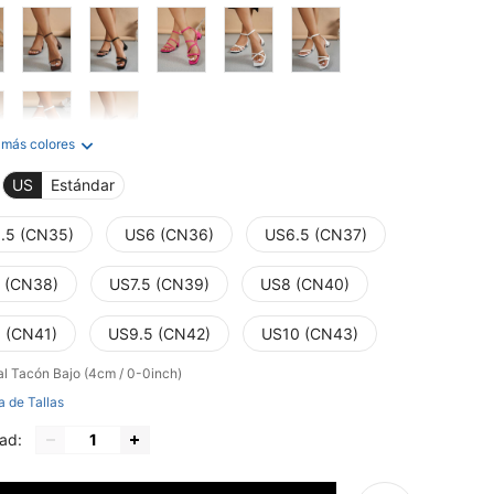
 más colores
US
Estándar
.5 (CN35)
US6 (CN36)
US6.5 (CN37)
 (CN38)
US7.5 (CN39)
US8 (CN40)
 (CN41)
US9.5 (CN42)
US10 (CN43)
al
Tacón Bajo (4cm / 0-0inch)
a de Tallas
ad: