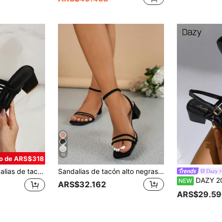
10
o de ARS$318
r, sandalias de vestir con tira blanca versátil, punta abierta y tacón cuadrado grueso, para atuendos de primavera y verano
Sandalias de tacón alto negras para mujer, elegantes sandalias de ante sintético con punta abierta, tacón de bloque y correa de tobillo para el verano, tacones gruesos
Dazy
DAZY 2025 Zapatos de mujer estilo Mary Jane de oro claro con efecto metalizado, apropiados para ir al trabajo,
NEW
ARS$32.162
ARS$29.59