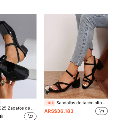
Sandalias de tacón alto con punta redonda y tiras cruzadas, estilo clásico europeo y americano, para atuendos de primavera y verano
-10%
 citas, fiestas, vacaciones y la temporada primaveral. Mocasines planos con cordones sencillos para primavera y Pascua. Nuevas sandalias de tacón alto de unicolor y cristales, de alta moda, para mujeres de talla grande.
ARS$36.183
6