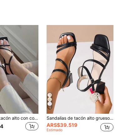
12
Sandalias de tacón alto con cordones negras para mujer, sandalias elegantes y minimalistas de moda casual
Sandalias de tacón alto grueso y punta cuadrada para mujer, sandalias de verano, sandalias de tacón alto versátiles con suela blanda y correa al tobillo para exteriores, punta abierta para fiesta, sandalias
ARS$39.519
34
Estimado