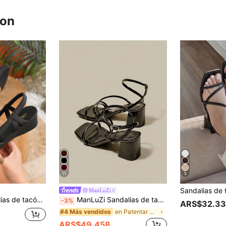
ron
11
5
ManLuZi
s y formales con tacón negro para usar al aire libre en primavera y verano
ManLuZi Sandalias de tacón alto de cuero charol negro para mujer, sandalias de tacón grueso con tiras cruzadas, punta abierta y cordones, zapatos de verano, sandalias con cordones, tacones altos, verano, ropa de noche
-3%
ARS$32.3
en Patentar Sandalias De Mujer
#4 Más vendidos
ARS$49.458