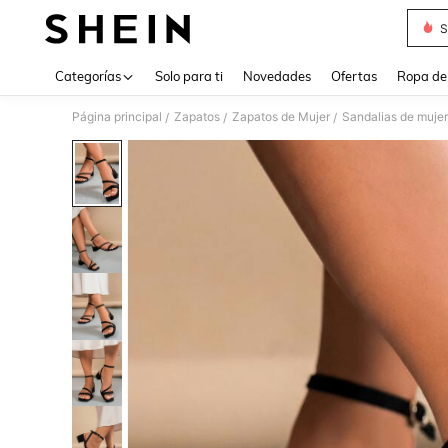
S
Use up 
Categorías
Solo para ti
Novedades
Ofertas
Ropa de
Página principal
Zapatos
Zapatos de Mujer
Sandalias de mujer
/
/
/