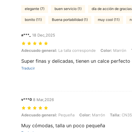
elegante (7)
buen servicio (1)
día de acción de gracias
bonito (11)
Buena portabilidad (1)
muy cool (11)
n
a***_
18 Dec,2025
Adecuado general: La talla corresponde, Color: Marrón, Talla: CN42
Adecuado general:
La talla corresponde
Color:
Marrón
Super finas y delicadas, tienen un calce perfecto
Traducir
v***0
8 Mar,2026
Adecuado general: Pequeña, Color: Marrón, Talla: CN35
Adecuado general:
Pequeña
Color:
Marrón
Talla:
CN35
Muy cómodas, talla un poco pequeña