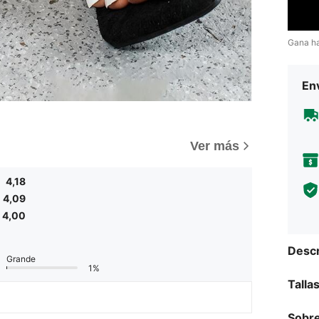
Gana h
Env
Ver más
4,18
4,09
4,00
Descr
Grande
1%
Talla
Sobre