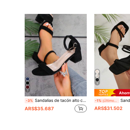
5
7
Ahorr
Sandalias de tacón alto con punta cuadrada para mujer, de unicolor, estilo gótico bohemio elegante y vanguardista, de tela, para oficina, hogar, exterior, boda, festival y verano
Sandalias de tacón alto deslizantes de moda para muje
-3%
-1%
¡Últimos 2 días
ARS$31.502
ARS$35.687