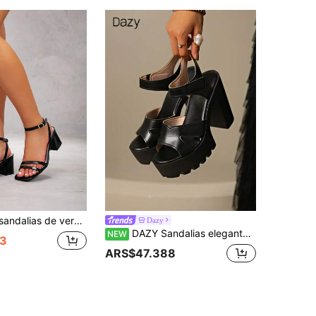
patentado, punta cuadrada y tacón ancho, diseño con hebilla metálica y cordones, adecuadas para ir al trabajo, citas y ocasiones al aire libre
Dazy
DAZY Sandalias elegantes de tacón alto negro para mujer, para fiestas al aire libre en verano, ligeras y cómodas, con correa de tobillo, cierre de gancho y bucle, tacón grueso y suela gruesa
NEW
3
ARS$47.388