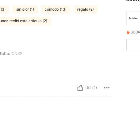
 (3)
sin olor (1)
cómodo (13)
regalo (2)
unca recibí este artículo (2)
200K
Talla:
CN42
Útil (2)