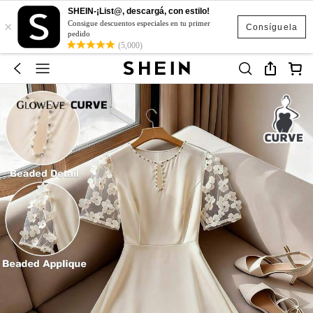
SHEIN-¡List@, descargá, con estilo!
×
Consigue descuentos especiales en tu primer
Consíguela
pedido
(5,000)