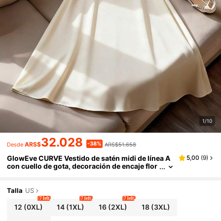
1/10
32.028
-38%
ARS$
ARS$51.658
Desde
GlowEve CURVE Vestido de satén midi de línea A
5,00
(
9
)
con cuello de gota, decoración de encaje flor
al y volantes en las mangas cortas, adecuado
para citas románticas y reuniones, talla grande p
ara mujeres
Talla
US
7 left
7 left
7 left
12
(0XL)
14
(1XL)
16
(2XL)
18
(3XL)