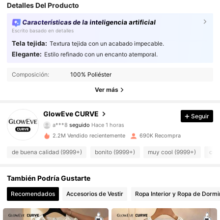
Detalles Del Producto
Características de la inteligencia artificial
Escrito basado en detalles
Tela tejida:
Textura tejida con un acabado impecable.
Elegante:
Estilo refinado con un encanto atemporal.
301K Seguidores
4,76
Composición:
100% Poliéster
301K Seguidores
4,76
Ver más
301K Seguidores
4,76
GlowEve CURVE
Seguir
a***8
seguido
Hace 1 horas
301K Seguidores
4,76
2.2M Vendido recientemente
690K Recompra
de buena calidad (9999+)
bonito (9999+)
muy cool (9999+)
com
301K Seguidores
4,76
301K Seguidores
También Podría Gustarte
4,76
Recomendados
Accesorios de Vestir
Ropa Interior y Ropa de Dormi
301K Seguidores
4,76