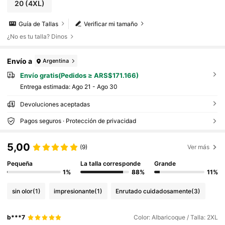
20
(4XL)
Guía de Tallas
Verificar mi tamaño
¿No es tu talla? Dinos
Envío a
Argentina
Envío gratis(Pedidos ≥ ARS$171.166)
Entrega estimada:
Ago 21 - Ago 30
Devoluciones aceptadas
Pagos seguros · Protección de privacidad
5,00
(9)
Ver más
Pequeña
La talla corresponde
Grande
1%
88%
11%
sin olor
(1)
impresionante
(1)
Enrutado cuidadosamente
(3)
b***7
Color: Albaricoque / Talla: 2XL