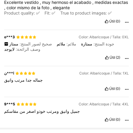
Excelente
vestido
,
muy
hermoso
el
acabado
,
medidas
exactas
,
color
mismo
de
la
foto
,
elegante
Product quality:
✅
Fit:
✅
True to product images:
✅
Útil
(0)
o***3
Color: Albaricoque / Talla: 0XL
جودة المنتج:
ممتازة
ملائم:
ملائم
صحيح لصور المنتج:
ممتاز
وصف الرائحة:
لايوجد
Útil
(2)
ا***ن
Color: Albaricoque / Talla: 1XL
جماله
جدا
مرتب
وانيق
Útil
(0)
9***5
Color: Albaricoque / Talla: 4XL
جميل
وانيق
ومرتب
خوذو
اصغر
من
مقاسكم
Útil
(0)