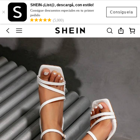
SHEIN-¡List@, descargá, con estilo!
×
Consigue descuentos especiales en tu primer
Consíguela
pedido
(5,000)