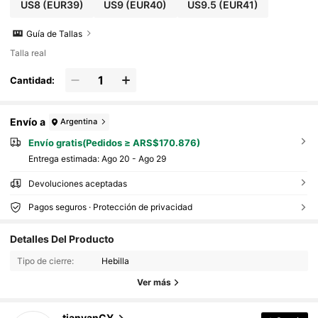
US8
(EUR39)
US9
(EUR40)
US9.5
(EUR41)
Guía de Tallas
Talla real
Cantidad:
Envío a
Argentina
Envío gratis(Pedidos ≥ ARS$170.876)
Entrega estimada:
Ago 20 - Ago 29
Devoluciones aceptadas
Pagos seguros · Protección de privacidad
Detalles Del Producto
32 Seguidores
4,75
32 Seguidores
Tipo de cierre:
Hebilla
4,75
Ver más
32 Seguidores
4,75
32 Seguidores
4,75
tianyanCY