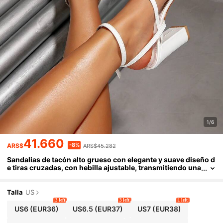
1/6
41.660
-8%
ARS$
ARS$45.282
Sandalias de tacón alto grueso con elegante y suave diseño d
e tiras cruzadas, con hebilla ajustable, transmitiendo una
vibra suave y grácil, adecuadas para ir al trabajo, citas, b
odas y diversas ocasiones.
Talla
US
3 left
3 left
1 left
US6
(EUR36)
US6.5
(EUR37)
US7
(EUR38)