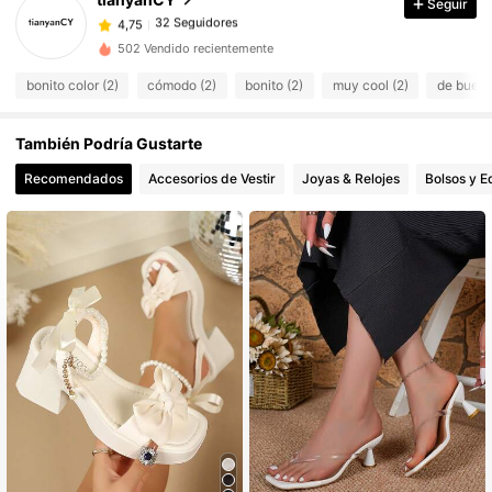
Seguir
32 Seguidores
4,75
s***9
seguido
Hace 1 día
32 Seguidores
502 Vendido recientemente
4,75
32 Seguidores
4,75
bonito color (2)
cómodo (2)
bonito (2)
muy cool (2)
de buena
32 Seguidores
4,75
También Podría Gustarte
32 Seguidores
4,75
Recomendados
Accesorios de Vestir
Joyas & Relojes
Bolsos y E
32 Seguidores
4,75
32 Seguidores
4,75