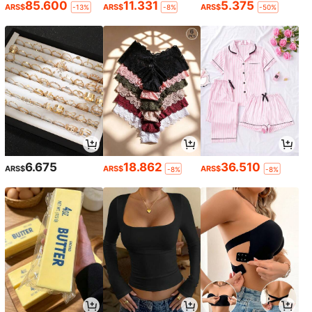
85.600
11.331
5.375
ARS$
ARS$
ARS$
-13%
-8%
-50%
6.675
18.862
36.510
ARS$
ARS$
ARS$
-8%
-8%