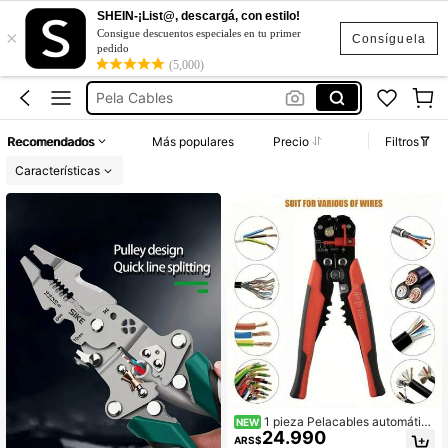
Pelacables
SHEIN-¡List@, descargá, con estilo!
×
Herramientas
Consigue descuentos especiales en tu primer
Consíguela
pedido
Pela Cables
(5,000)
Herramientas Electricas
Herramientas Para Hombre
Recomendados
Más populares
Precio
Filtros
Pelacables
Características
Herramientas
1 pieza Pelacables automátic
NEW
24.990
o, rango de pelado multifunción 24-
ARS$