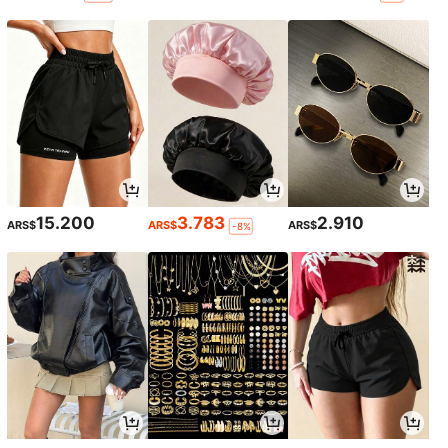
15.200
3.783
2.910
ARS$
ARS$
ARS$
-8%