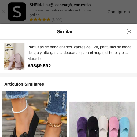
SHEIN-¡List@, descargá, con estilo!
×
Consigue descuentos especiales en tu primer
Consíguela
pedido
(5,000)
Similar
Pantuflas de baño antideslizantes de EVA, pantuflas de moda
de lujo y alta gama, adecuadas para el hogar, el hotel y el
camping al aire libre
Morado
ARS$9.592
Artículos Similares