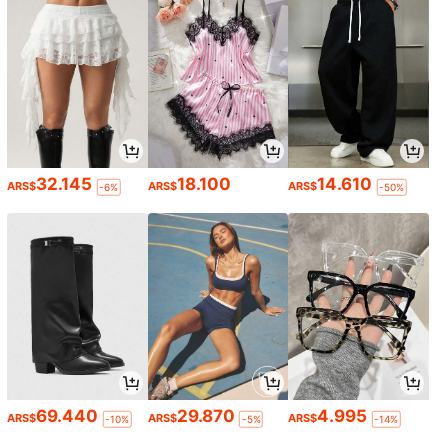
32.145
18.100
14.610
ARS$
ARS$
ARS$
-6%
-50%
69.440
29.870
4.995
ARS$
ARS$
ARS$
-10%
-5%
-14%