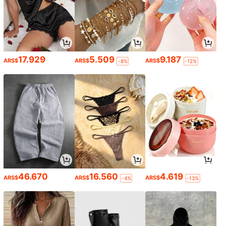
17.929
5.509
9.187
ARS$
ARS$
ARS$
-8%
-12%
46.670
16.560
4.619
ARS$
ARS$
ARS$
-4%
-13%