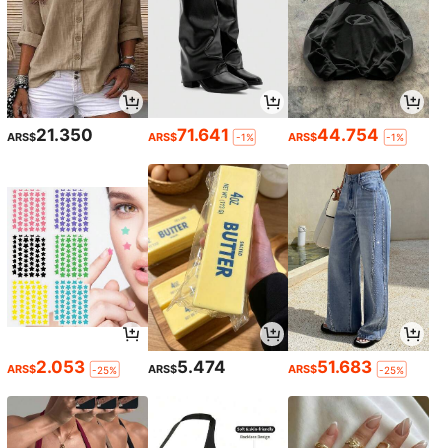
21.350
71.641
44.754
ARS$
ARS$
ARS$
-1%
-1%
2.053
5.474
51.683
ARS$
ARS$
ARS$
-25%
-25%