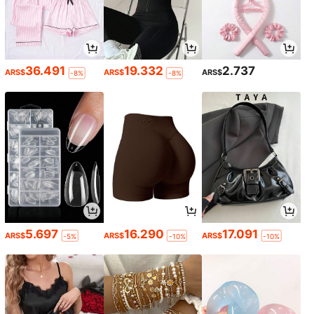
36.491
19.332
2.737
ARS$
ARS$
ARS$
-8%
-8%
5.697
16.290
17.091
ARS$
ARS$
ARS$
-5%
-10%
-10%