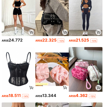
24.772
22.325
21.525
ARS$
ARS$
ARS$
-10%
-10%
18.511
13.344
4.362
ARS$
ARS$
ARS$
-14%
-15%