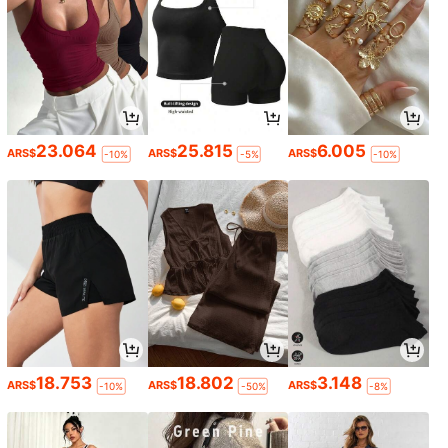
23.064
25.815
6.005
ARS$
ARS$
ARS$
-10%
-5%
-10%
18.753
18.802
3.148
ARS$
ARS$
ARS$
-10%
-50%
-8%