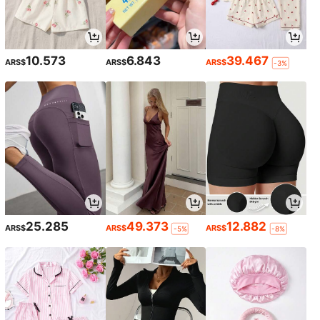
10.573
6.843
39.467
ARS$
ARS$
ARS$
-3%
25.285
49.373
12.882
ARS$
ARS$
ARS$
-5%
-8%