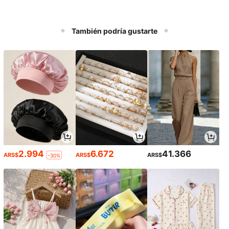
También podría gustarte
2.994
6.672
41.366
ARS$
ARS$
ARS$
-30%