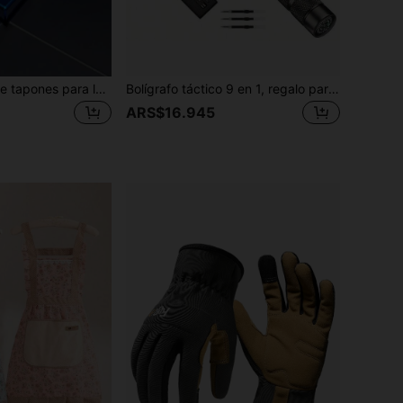
1 par + 3 pares de tapones para los oídos de tamaños S/M/L + caja de almacenamiento, tapones para los oídos a prueba de ruido, chapados, tapones para los oídos de silicona para dormir, adecuados para festivales de música, dormir, estudiar, oficina, exteriores, biblioteca
Bolígrafo táctico 9 en 1, regalo para hombres padres, artilugios geniales para hombres, destornillador multiherramienta, brújula, abrebotellas, silbato, recambios de tinta
ARS$16.945