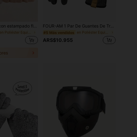
1 pieza Delantal con estampado floral – Delantal estilo princesa resistente al aceite y a las manchas con bolsillos y detalles de encaje; Delantal de cocina con estampado floral estilo vintage para mujeres – Perfecto para limpiar la cocina, la sala de estar o el baño; Un elemento esencial de limpieza de cocina.
FOUR-AM 1 Par De Guantes De Trabajo Ligeros De Alto Rendimiento Para Hombre Y Mujer, Respirables, Con Buena Destreza Y Pantalla Táctil Para Usos Múltiples, Excelente Agarre En Color Verde Oliva
en Poliéster Equipo de protección personal
en Poliéster Equipo de protección personal
#5 Más vendidos
ARS$10.955
ores