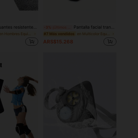
stentes a cortes nivel 5 - HPPE anti-arañazos para cocina, corte de vidrio, jardinería y trabajo
Pantalla facial transparente de alta definición con máscara transpirable - Gafas de soldadura antiviento y anti-, adecuadas para actividades al aire libre, con correa ajustable, material de plástico duradero
-3%
¡Últimos 3 días
en Hombres Equipo de protección personal
en Multicolor Equipo de protección personal
#7 Más vendidos
ARS$15.268