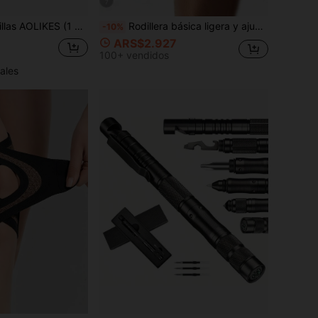
7
Mangas para rodillas AOLIKES (1 par) Rodilleras de compresión de 7 mm para levantamiento de pesas, sentadillas, gimnasio y otros deportes
Rodillera básica ligera y ajustable, transpirable y absorbente de sudor, antideslizante, soporte de rodilla para hombres y mujeres, estabilizador de rótula, almohadillas para espinillas para senderismo, saltadores, baloncesto, fútbol, correr, sentadillas, accesorios de gimnasio, equipo de deportes al aire libre
-10%
ARS$2.927
100+ vendidos
ales