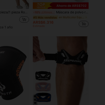
Ahorro de ARS$702
s suaves y transpirables/1 set Combinación de rodilleras y muñequeras, manga de protección de rodilla, accesorio de fitness, soporte de rodilla, rodilleras deportivas, rodilleras de gimnasio
Máscara de polvo reutilizable KN95 con válvula de respiración, máscara facial antipolvo transpirable
-10%
¡Últimos 3 días
en Multicolor Equipo de protección personal
#5 Más vendidos
ARS$6.316
Estimado
ce 1 año