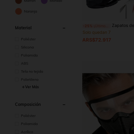
Marrón
Morado
Naranja
Zapatos de trabajo con punta de acero para hombres con cordones de dial, zapatos cómodos de trabajo y entrenamiento para hombres, zapatos deportivos de moda con punta de acero resistentes al desgaste con puntera resistente a perforaciones y anti-apl
-25%
¡Últimos 2 días
Material
Solo quedan 7
ARS$72.917
Poliéster
Silicona
Poliamida
ABS
Tela no tejida
Polietileno
Ver Más
Composición
Poliéster
Poliamida
Acrílico