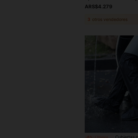
ARS$4.279
3
otros vendedores
Cubiertas para botas de lluvia altas, sobrecalzado impermeable antideslizante para hombres 
-6%
¡Últimos 3 días