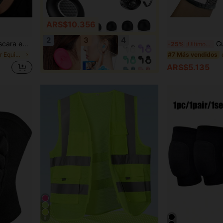
ARS$10.356
2
3
4
étrico, cierre de gancho y bucle, se requiere lavado a mano
Guantes resi
-25%
¡Últimos 2 días
en Poliéster Equipo de protección personal
#7 Más vendidos
ARS$5.135
8