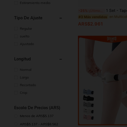
Estiramiento medio
1 Set - Tapones de silicona reutilizables, incluye 2 tapones y 4 accesorios de repuesto, diseñados para el sueño y la reducción de ruido, cómodos para los oídos. Tapones canceladores de ruido nocturno, bloquean 
-25%
¡Últimos 2 días
#3 Más vendidos
Tipo De Ajuste
ARS$2.961
Regular
suelto
Ajustado
Longitud
Normal
Largo
Recortado
Crop
Escala De Precios (ARS)
Menos de ARS$5.137
ARS$5.137 - ARS$8.562