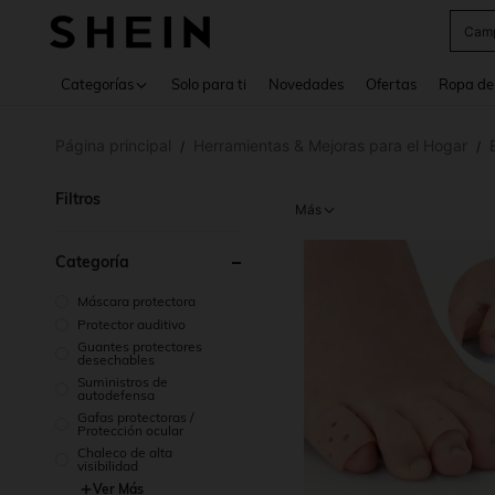
Cam
Use up 
Categorías
Solo para ti
Novedades
Ofertas
Ropa de
Página principal
Herramientas & Mejoras para el Hogar
/
/
Filtros
Más
Categoría
Máscara protectora
Protector auditivo
Guantes protectores
desechables
Suministros de
autodefensa
Gafas protectoras /
Protección ocular
Chaleco de alta
visibilidad
Ver Más