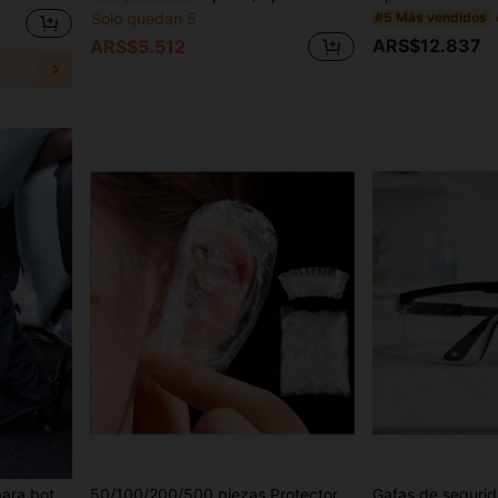
Solo quedan 5
#5 Más vendidos
ARS$12.837
ARS$5.512
y mujeres, galochas gruesas para días lluviosos al aire libre
50/100/200/500 piezas Protectores desechables para oídos, impermeables para teñir, duchar, bañarse, cuidado de belleza, protección del orificio auditivo