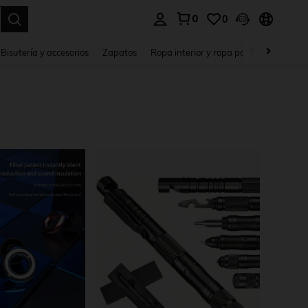
0
0
a. Press Enter to select.
Bisutería y accesorios
Zapatos
Ropa interior y ropa para dormir
Ho