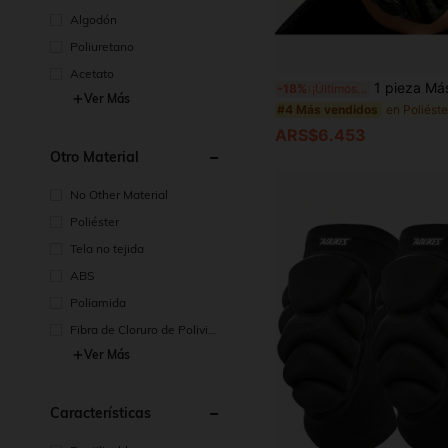
Algodón
Poliuretano
Acetato
1 pieza Máscara exterior desmontable, a prueba de polvo, reutilizable, unisex, con patrón geom
-18%
¡Últimos 3 días
Ver Más
#4 Más vendidos
ARS$6.453
Otro Material
No Other Material
Poliéster
Tela no tejida
ABS
Poliamida
Fibra de Cloruro de Polivinil
o
Ver Más
Características