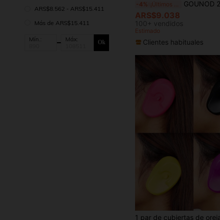
GOUNOD 2025 Nueva Correa Rotuliana para Soporte del Tendón Rotuliano de la Rodilla Correa Rotuliana de Silicona de Doble Capa con Almohadilla Suave 
-4%
¡Últimos 3 días
ARS$8.562 - ARS$15.411
ARS$9.038
Más de ARS$15.411
100+ vendidos
Estimado
Mín.:
Máx:
Clientes habituales
Ok