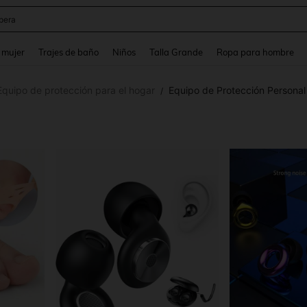
pera
and down arrow keys to navigate search Búsqueda reciente and Busca y Encuentr
 mujer
Trajes de baño
Niños
Talla Grande
Ropa para hombre
Equipo de protección para el hogar
Equipo de Protección Personal
/