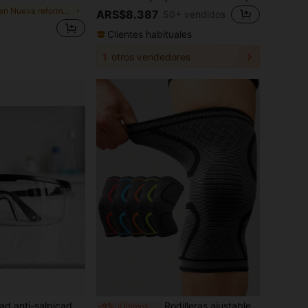
en Nueva reforma y decoración de viviendas Equipo
ARS$8.387
50+ vendidos
Clientes habituales
1
otros vendedores
Gafas de seguridad anti-salpicaduras para el trabajo, gafas protectoras de laboratorio, gafas protectoras industriales a prueba de viento y polvo, gafas de ciclismo
Rodilleras ajustables con agujeros transpirables, rodilleras de nailon, adecuadas para hombres y mujeres, tela de punto, correas antideslizantes para rodillas, mangas para piernas, accesorios esenciales para golf, levantamiento de pesas, gimnasio, voleibol, baloncesto, fútbol, fútbol americano, senderismo y otros deportes
-9%
¡Últimos 3 días