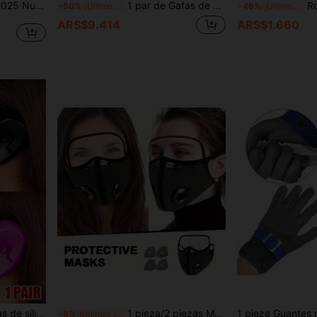
en Forma de Mariposa para Hombres y Mujeres Ejercicio Interior Exterior, Trotar y Deportes de Pelota.
1 par de Gafas de moda y coloridas para motocicleta, esquí, motonieve, deportes al aire libre, motocicleta, ciclismo, deportes al aire libre a prueba de viento, conducción todoterreno, bicicleta
Rodilleras deportivas ligeras con 
-50%
¡Últimos 2 días
-49%
¡Últimos 3 días
ARS$9.414
ARS$1.660
1 par de cubiertas de orejas de silicona reutilizables para teñir el cabello - Impermeables y resistentes al calor, protegen las orejas, adecuadas para salones de belleza, lavado de cabello, ducha - Colores mixtos (negro, púrpura, rosa)
1 pieza/2 piezas Máscara desmontable y plegable, Máscara reutilizable con válvula de exhalación, Escudo transparente desmontable, Equipo para actividades al aire libre, A prueba de polvo, Unisex
-8%
¡Últimos 3 días