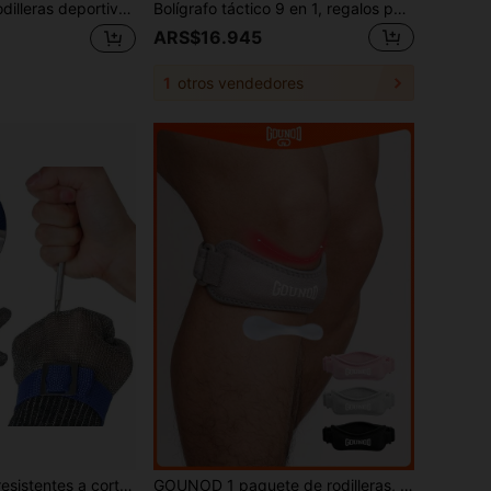
correas cruzadas, soporte elástico de doble lado, mangas de compresión transpirables para la rodilla, amortiguación en forma de V, protectores de rodilla antideslizantes, unisex, adecuados para danza, yoga, tenis, correr, ciclismo, fitness, accesorios de gimnasio
Bolígrafo táctico 9 en 1, regalos para hombres y papá, gadgets geniales para hombres, herramienta múltiple de destornillador, brújula, abridor de botellas, silbato, recargas de tinta
ARS$16.945
1
otros vendedores
1 pieza Guantes resistentes a cortes de acero inoxidable Talla S/M/L/XL/XXL/XXXL
GOUNOD 1 paquete de rodilleras, correa de soporte para la rótula, banda estabilizadora ajustable del tendón rotuliano, para baloncesto, running, senderismo, voleibol, tenis, sentadillas