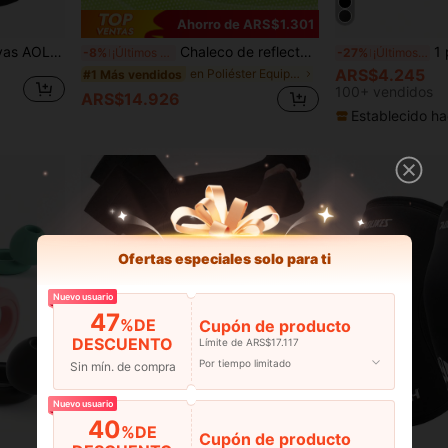
Ahorro de ARS$1.301
1 par de rodilleras deportivas AOLIKES con acolchado de espuma, almohadillas antichoque para voleibol, baile urbano, protección de rodillas para esquí, accesorios de gimnasio, apoyo para las rodillas
Chaleco de reflectante de alta visibilidad en blanco talla XXXL, chaleco de fluorescente de señal unisex para motocicleta
1 pieza/1 pieza Rodillera
-8%
¡Últimos 3 días
-27%
¡Últimos 2 días
ARS$4.245
en Poliéster Equipo de protección personal
#1 Más vendidos
100+ vendidos
ARS$14.926
Establecido ha
Ofertas especiales solo para ti
Nuevo usuario
47
%DE
Cupón de producto
DESCUENTO
Límite de ARS$17.117
Por tiempo limitado
Sin mín. de compra
Nuevo usuario
40
%DE
Cupón de producto