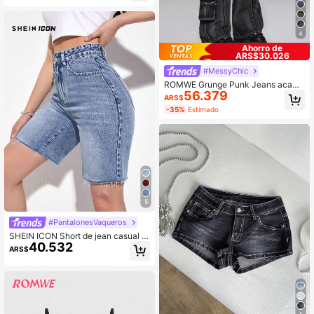
4
Ahorro de
ARS$30.026
#MessyChic
ROMWE Grunge Punk Jeans acamp
56.379
anados de talle súper bajo con rem
ARS$
aches de metal desgastados al estil
-35%
Estimado
o punk
5
#PantalonesVaqueros
SHEIN ICON Short de jean casual c
40.532
on bolsillos y dobladillo deshilachad
ARS$
o para mujer