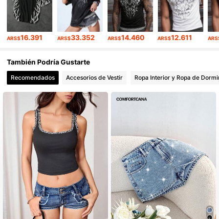
16.391
33.352
14.460
12.611
ARS$
ARS$
ARS$
ARS$
ARS
También Podría Gustarte
Recomendados
Accesorios de Vestir
Ropa Interior y Ropa de Dormi