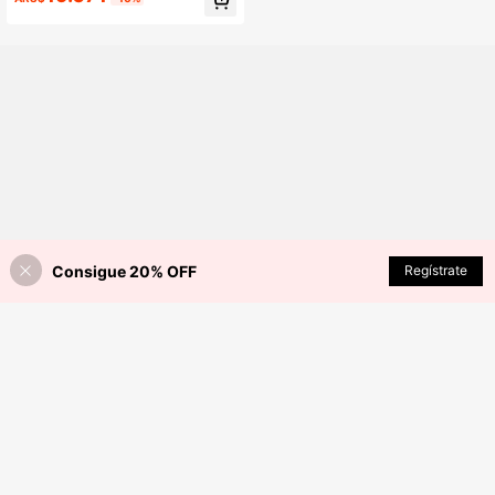
res altas en verano
Consigue 20% OFF
Regístrate
¡30% DE DESCUENTO!
AÑADIR A LA BOLSA