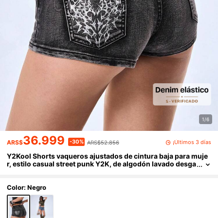
1/6
36.999
-30%
¡Últimos 3 días
ARS$
ARS$52.856
Y2Kool Shorts vaqueros ajustados de cintura baja para muje
r, estilo casual street punk Y2K, de algodón lavado desga
stado en negro con tachuelas de espinas, adecuados par
a primavera/verano, fiesta, vacaciones, vacaciones en la isla,
festival de música, festival EDM, uso diario
Color: Negro