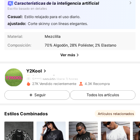
Características de la inteligencia artificial
Escrito basado en detalles
Casual:
Estilo relajado para el uso diario.
ajustado:
Corte skinny con líneas elegantes.
42K Seguidores
4,82
Material:
Mezclilla
42K Seguidores
4,82
Composición:
70% Algodón, 28% Poliéster, 2% Elastano
42K Seguidores
4,82
Ver más
42K Seguidores
4,82
Y2Kool
42K Seguidores
4,82
5***1
seguido
Hace 3 horas
42K Seguidores
4,82
27K Vendido recientemente
4.3K Recompra
42K Seguidores
4,82
Seguir
Todos los artículos
42K Seguidores
4,82
Estilos Combinados
42K Seguidores
4,82
Artículos relacionados
42K Seguidores
4,82
42K Seguidores
4,82