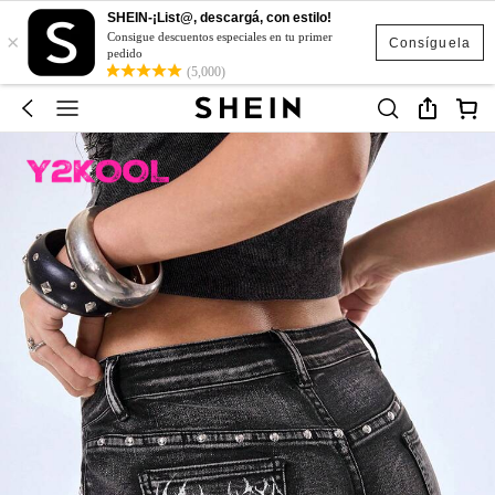
SHEIN-¡List@, descargá, con estilo!
×
Consigue descuentos especiales en tu primer
Consíguela
pedido
(5,000)