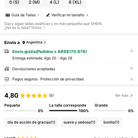
0
(S)
2
(M)
4
(L)
6
(XL)
Guía de Tallas
Verificar mi tamaño
Dazy sigue tallas asiáticas y es más pequeña que SHEIN.
¿No es tu talla? Dinos
Envío a
Argentina
Envío gratis(Pedidos ≥ ARS$170.876)
Entrega estimada:
Ago 20 - Ago 29
Devoluciones aceptadas
Pagos seguros · Protección de privacidad
4,80
(5)
Ver más
Pequeña
La talla corresponde
Grande
0%
100%
0%
día de acción de gracias
(1)
suave y sedoso
(1)
bonito
(1)