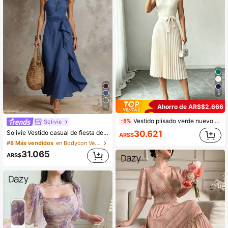
5
Ahorro de ARS$2.666
11
Vestido plisado verde nuevo de verano 2026, manga corta cuello redondo cintura ceñida falda acampanada, adecuado para fiesta de playa y uso diario blanco
-8%
Solivie
30.621
Solivie Vestido casual de fiesta de unicolor con diseño de abertura y ribete de volantes para mujer
ARS$
#8 Más vendidos
en Bodycon Vestidos largos
31.065
ARS$
60+ vendidos