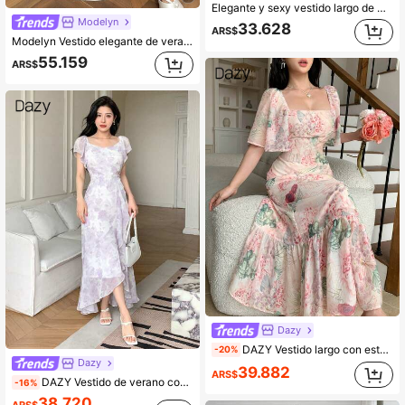
Elegante y sexy vestido largo de mujer con rayas, cuello halter, escote en V profundo, sin mangas, cintura ceñida, espalda descubierta, corte A, amarillo, para fiesta de primavera/verano
Modelyn
33.628
ARS$
Modelyn Vestido elegante de verano para mujer con estampado floral, cuello alto y sin mangas
55.159
ARS$
Dazy
DAZY Vestido largo con estampado floral elegante para mujeres, vestidos de verano y primavera para mujeres
-20%
Dazy
39.882
ARS$
DAZY Vestido de verano con volantes y estampado floral, estilo francés de moda para mujer, ideal para Pascua
-16%
38.720
ARS$