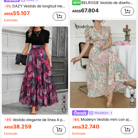
BELROSIE Vestido de diseño elegante y versátil de estilo francés casual con cuentas pesadas, cuello redondo, cintura ceñida, manga corta, corte A-line ajustado, estampado de lunares blanco y negro, puños con ribete de encaje, escote con detalle de encaje, tela de gasa ligera con caída, base blanca con puntos negros, esquema de color clásico, verano
NEW
DAZY Vestido de longitud media con cinturón y cuello de encaje elegante para mujer, vestidos de verano para mujer
-7%
67.804
ARS$
55.107
ARS$
Estimado
10
8
Modelyn
Modelyn Vestido mini con ajuste ceñido para mujer con decoración de cuello cruzado, botones de perlas y mangas abullonadas
Vestido elegante de línea A para mujer KeKe Bloomly con mangas abullonadas, decoración de lazo, diseño de bloques de color, vestido midi de moda para vacaciones de verano
-6%
-3%
32.740
38.259
ARS$
ARS$
Estimado
Estimado