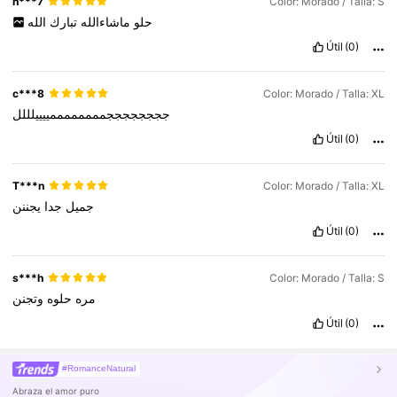
h***7
Color: Morado / Talla: S
حلو
ماشاءالله
تبارك
الله
Útil
(0)
c***8
Color: Morado / Talla: XL
ججججججججممممممممييييلللل
Útil
(0)
T***n
Color: Morado / Talla: XL
جميل
جدا
يجننن
Útil
(0)
s***h
Color: Morado / Talla: S
مره
حلوه
وتجنن
Útil
(0)
#RomanceNatural
Abraza el amor puro