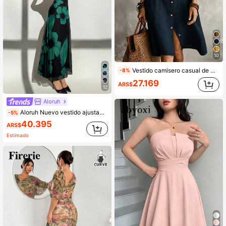
10
Vestido camisero casual de mujer en color marfil tejido, con cuello, manga corta, diseño de botones delanteros, bajo asimétrico, largo hasta la rodilla, elegante para verano, lujo discreto, de la oficina al fin de semana
-8%
27.169
ARS$
12
90+ vendidos
Aloruh
Aloruh Nuevo vestido ajustado de manga larga con estampado de malla floral teñida anudada en rojo para fiesta, otoño/invierno
-5%
40.395
ARS$
Estimado