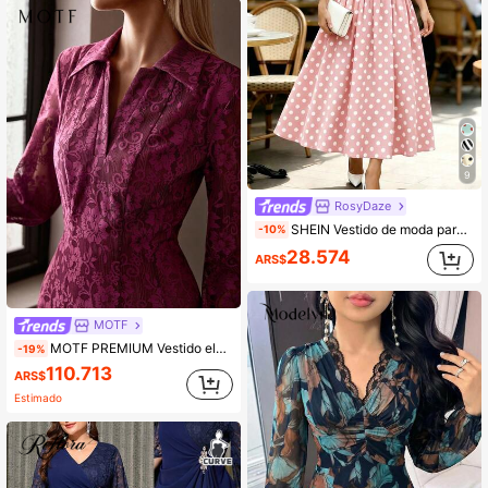
9
RosyDaze
SHEIN Vestido de moda para mujer sin mangas con cuello en V, estampado de lunares, cintura ceñida y corte en A, adecuado para el Día de San Valentín y citas
-10%
28.574
ARS$
MOTF
MOTF PREMIUM Vestido elegante de encaje grueso con cintura ceñida y efecto adelgazante para mujer
-19%
110.713
ARS$
Estimado