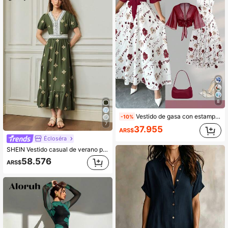
8
Vestido de gasa con estampado floral diminuto y chal, conjunto de 2 piezas para primavera y verano
-10%
7
37.955
ARS$
Écloséra
SHEIN Vestido casual de verano para mujer, diseño francés elegante vintage, patchwork de encaje, cuello en V, manga corta, cintura ceñida, largo, verde militar, exquisitamente bordado
58.576
ARS$