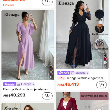
Estimado
5
Elenzga
10
Elenzga Vestido elegante de mujer con cuello en V profundo, parche de encaje, manga larga y abertura alta, adecuado para graduación, vacaciones, Día de San Valentín, festivales de música, Día de la Madre, Acción de Gracias, Pascua, Día Nacional, bailes, citas, fiestas, bodas, actividades al aire libre, primavera/verano
-10%
46.413
Elenzga
ARS$
Elenzga Vestido de mujer elegante y casual con cuello en V, línea A, abertura, decoración de botones y mangas abullonadas, adecuado para el té de la tarde, fiestas, vacaciones, ir al trabajo, primavera/verano
40.293
ARS$