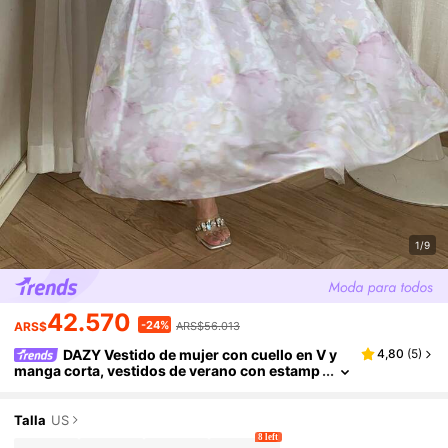
1/9
42.570
-24%
ARS$
ARS$56.013
DAZY Vestido de mujer con cuello en V y
4,80
(
5
)
manga corta, vestidos de verano con estamp
ado floral de moda para mujeres
Talla
US
8 left