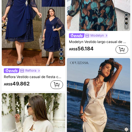
7
Modelyn
Modelyn Vestido largo casual de uso diario para mujer con estampado floral completo y patchwork de encaje en el escote
56.184
ARS$
15
Reflora
Reflora Vestido casual de fiesta con cuello en V, encaje y patchwork plisado para mujer de talla grande
49.862
ARS$