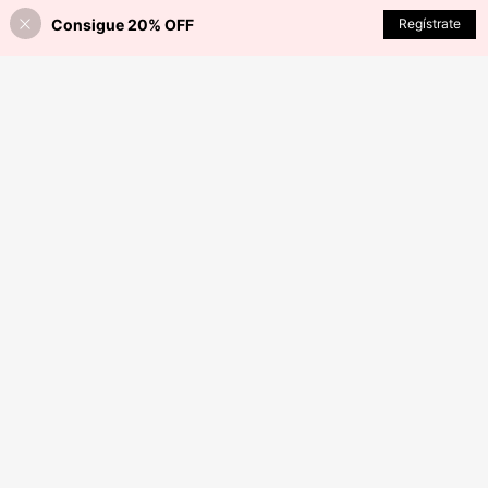
Consigue 20% OFF
Regístrate
¡24% DE DESCUENTO!
AÑADIR A LA BOLSA