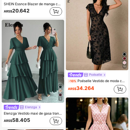
SHEIN Essnce Blazer de manga corta minimalista de unicolor para mujer para uso diario en otoño/invierno
20.642
ARS$
10
Poéselle
Poéselle Vestido de moda con volantes de jacquard estilo vacaciones francesas para mujer
-10%
34.264
ARS$
5
Elenzga
Elenzga Vestido maxi de gasa transparente con forro de gasa, color verde menta, con mangas acampanadas, cintura fruncida, pliegues en la espalda, cintura elástica y corte asimétrico. Elegante, de estilo retro francés, para oficina, viajes, casual, playa, tarde, fiesta, primavera y verano.
58.405
ARS$