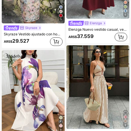
6
5
Elenzga
Skyraze
Elenzga Nuevo vestido casual, versátil y elegante para mujer con cuello, cintura plisada, diseño de manga con volantes y parches de gasa
Skyraze Vestido ajustado con hombros descubiertos, fruncido y estampado floral para mujer
37.559
ARS$
29.527
ARS$
8
9