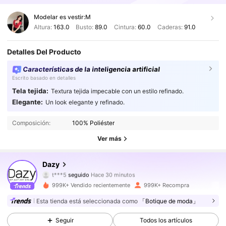
Modelar es vestir:
M
Altura:
163.0
Busto:
89.0
Cintura:
60.0
Caderas:
91.0
Detalles Del Producto
Características de la inteligencia artificial
Escrito basado en detalles
Tela tejida:
Textura tejida impecable con un estilo refinado.
6.6M Seguidores
4,91
Elegante:
Un look elegante y refinado.
Composición:
100% Poliéster
6.6M Seguidores
4,91
Ver más
6.6M Seguidores
4,91
Dazy
6.6M Seguidores
4,91
999K+ Vendido recientemente
999K+ Recompra
6.6M Seguidores
4,91
Esta tienda está seleccionada como
「Botique de moda」
Seguir
Todos los artículos
6.6M Seguidores
4,91