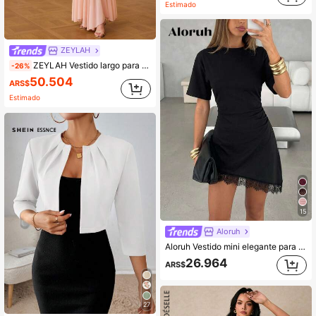
Estimado
ZEYLAH
ZEYLAH Vestido largo para mujer con bajo con volantes y diseño de bloques de color, otoño/invierno
-26%
50.504
ARS$
Estimado
15
Aloruh
Aloruh Vestido mini elegante para mujer con cuello redondo, dobladillo asimétrico, patchwork de encaje, cintura ceñida y manga corta
26.964
ARS$
27