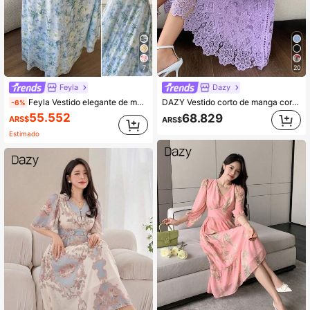
7
20
Feyla
Dazy
Feyla Vestido elegante de manga larga con cuello en V, fruncido y estampado floral para mujer
DAZY Vestido corto de manga corta de encaje soluble en agua, elegante y juvenil, vestido de fiesta de moda de alta gama
-6%
55.552
68.829
ARS$
ARS$
Estimado