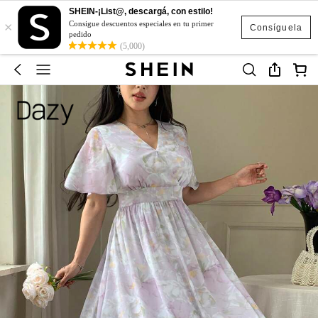
SHEIN-¡List@, descargá, con estilo!
×
Consigue descuentos especiales en tu primer
Consíguela
pedido
(5,000)