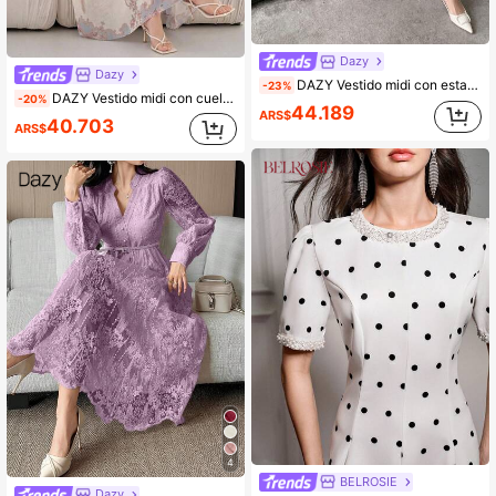
Dazy
Dazy
DAZY Vestido midi con estampado floral de estilo bohemio para mujer, vestidos casuales para mujer en Pascua
-23%
DAZY Vestido midi con cuello en V, mangas con volantes y estampado floral elegante para mujer. Vestido de invitada de boda de verano, vestido de playa estilo bohemio para vacaciones
-20%
44.189
ARS$
40.703
ARS$
4
BELROSIE
Dazy