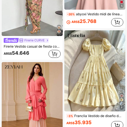
5
abyoxi Vestido midi de línea A ajustado con cintura fruncida sin tirantes en rosa claro para mujer, elegante & suave, casual & minimalista, para oficina, salidas diarias, citas, fiestas, vacaciones, verano otoño, vestido de largo de té
-20%
25.768
ARS$
Firerie CURVE
Firerie Vestido casual de fiesta con cuello en V y estampado floral para mujer de talla grande
54.646
ARS$
4
Franclia Vestido de diseño delicado con estampado floral francés pequeño, cuello cuadrado, mangas abullonadas, abotonadura sencilla y volantes en la cintura
-3%
35.935
ARS$