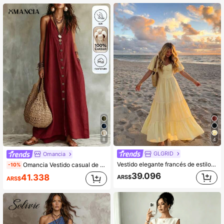
4
8
GLGRID
Omancia
Vestido elegante francés de estilo bohemio amarillo, con cuello cuadrado, manga corta, cintura acampanada y falda corta, con un toque minimalista y casual, adecuado para vacaciones, playa, festivales de música, ir al trabajo, citas y tiempo libre
Omancia Vestido casual de verano para mujer de unicolor para vacaciones
-10%
39.096
41.338
ARS$
ARS$