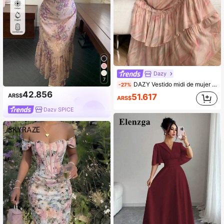
Dazy
7
DAZY Vestido midi de mujer con mangas abullonadas y volantes con estampado floral elegante, vestidos de verano para mujeres
-27%
42.856
ARS$
51.617
ARS$
Dazy SPICE