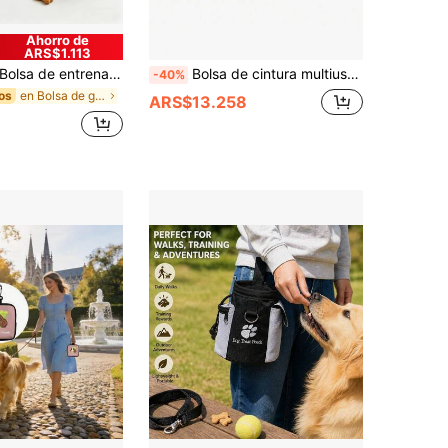
Ahorro de
ARS$1.113
e entrenamiento para mascotas con diseño de huella de pata de silicona, bolsa portátil para premios de perro, bolsa de recompensa para entrenamiento de perros con agarre de una sola mano y diseño adorable de pata, bolsa ligera, impermeable y duradera de fácil limpieza con forma redonda para aperitivos de mascotas, adecuada para alimento de mascotas, tamaño compacto apto para caminar, senderismo, trotar, entrenamiento de obediencia al aire libre, material de silicona suave y flexible, accesorio de entrenamiento de mascotas con estampado de pata de moda, artículo esencial diario para mascotas
Bolsa de cintura multiusos para entrenamiento de perros, riñonera para pasear al perro al aire libre con almacenamiento para premios para mascotas, bolsa para premios de perro, bolsa para pasear al perro
-40%
en Bolsa de golosinas para mascotas
os
ARS$13.258