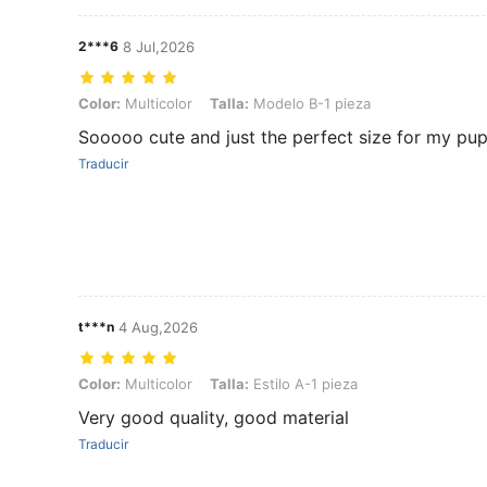
2***6
8 Jul,2026
Color: Multicolor, Talla: Modelo B-1 pieza
Color:
Multicolor
Talla:
Modelo B-1 pieza
Sooooo cute and just the perfect size for my pu
Traducir
t***n
4 Aug,2026
Color: Multicolor, Talla: Estilo A-1 pieza
Color:
Multicolor
Talla:
Estilo A-1 pieza
Very good quality, good material
Traducir