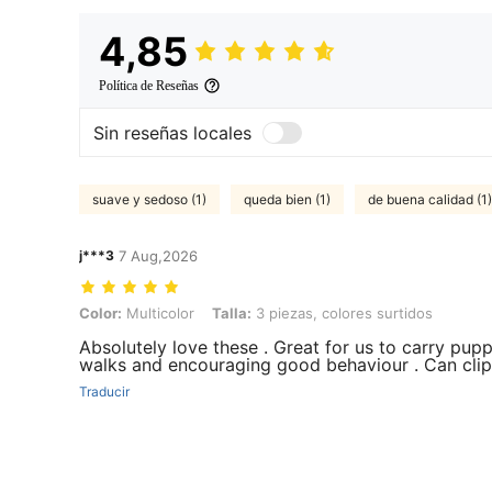
4,85
Política de Reseñas
Sin reseñas locales
suave y sedoso (1)
queda bien (1)
de buena calidad (1)
j***3
7 Aug,2026
Color: Multicolor, Talla: 3 piezas, colores surtidos
Color:
Multicolor
Talla:
3 piezas, colores surtidos
Absolutely love these . Great for us to carry pupp
walks and encouraging good behaviour . Can clip i
Traducir