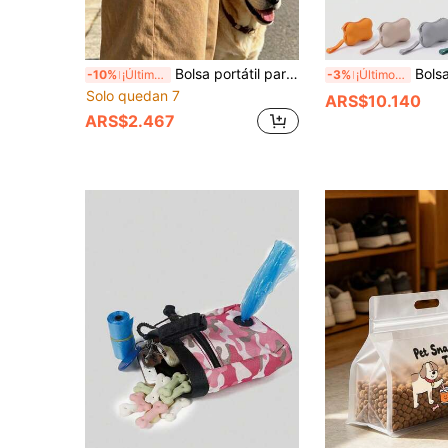
Bolsa portátil para golosinas de perro y bolsa de entrenamiento con estampado de dibujos animados lindos en lona, bolsa para snacks de mascotas con clip para cinturón de cintura, organizador mini con cremallera para almacenamiento de comida de cachorro para obediencia, agilidad y caminatas al aire libre con dispensador integrado de bolsas para excrementos para mayor comodidad
Bolsa de golosinas para perros con clicker de entrenamiento - Bolsa de silicona para golosinas de mascotas, bolsa portátil de almacenamiento de golo
-10%
¡Últimos 2 días
-3%
¡Últimos 2 días
Solo quedan 7
ARS$10.140
ARS$2.467