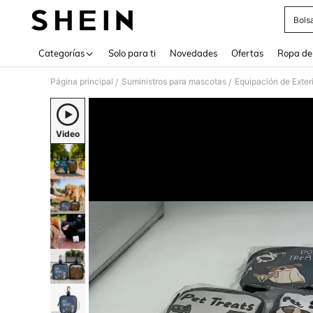
Bols
Use up 
Categorías
Solo para ti
Novedades
Ofertas
Ropa de
Página principal
Suministros para mascotas
Equipación de Exter
/
/
Video