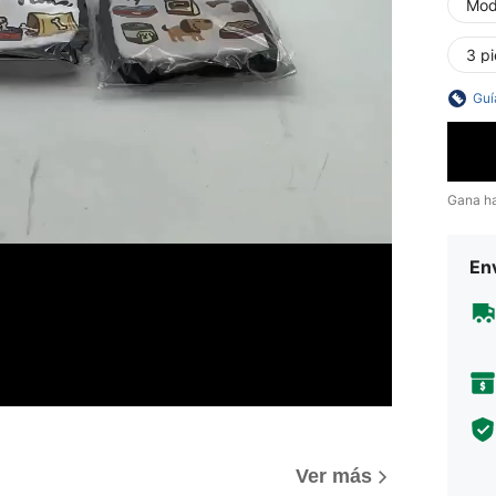
Mod
3 pi
Guí
Gana h
Env
Ver más