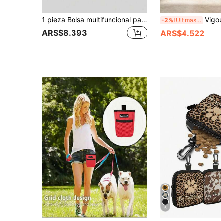
1 pieza Bolsa multifuncional para entrenamiento de mascotas al aire libre, bolsa para premios de perro, bolsa para pasear al perro
Vigour Summer Bolsa de almacenamiento de comida para mascotas, bolsa sellada con estampado lindo de perro, bolsa de almacenamiento de comida para perros transparente y esmerilada con asa, bolsa de almac
-2%
Últimas 6 hrs
ARS$8.393
ARS$4.522
5