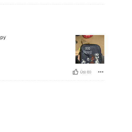
ppy
Útil (0)