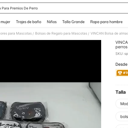
a Para Premios De Perro
and down arrow keys to navigate search Búsqueda reciente and Busca y Encuentr
 mujer
Trajes de baño
Niños
Talla Grande
Ropa para hombre
iores para Mascotas
Bolsas de Regalo para Mascotas
/
/
VINCAN
perros
de ent
SKU: s
bolsa 
perros
Desde
PR
paseos
perros
#1
Talla
Mod
bols