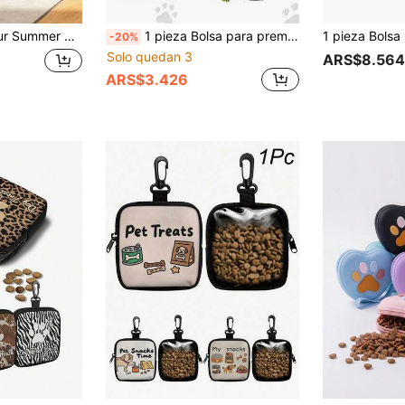
enamiento de comida para perros, bolsa de almacenamiento de comida reutilizable, bolsa para porcionar comida, bolsa a prueba de humedad, bolsa autosellante con asa, mantiene la comida seca fresca, almacena comida y golosinas para gatos y perros, fácil de transportar, adecuada para camping, alojamiento, viajes de fin de semana, viajes y uso diario, esencial para dueños de mascotas, regalo de cumpleaños único, regalo de fiesta
1 pieza Bolsa para premios de perro, Bolsa multiusos para entrenamiento y snacks de mascotas al aire libre, Suministros para perros al aire libre, Bolsa para premios de entrenamiento de perros, Bolsa de transporte y entrenamiento de perros al aire libre
-20%
Solo quedan 3
ARS$8.564
ARS$3.426