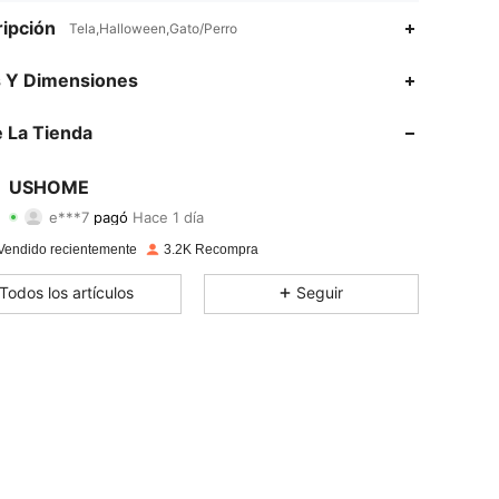
ipción
Tela,Halloween,Gato/Perro
s Y Dimensiones
 La Tienda
4,88
45
672
4,88
45
672
USHOME
e***7
pagó
Hace 1 día
c***l
seguido
Hace 1 día
4,88
45
672
Vendido recientemente
3.2K Recompra
4,88
45
672
Todos los artículos
Seguir
4,88
45
672
4,88
45
672
4,88
45
672
4,88
45
672