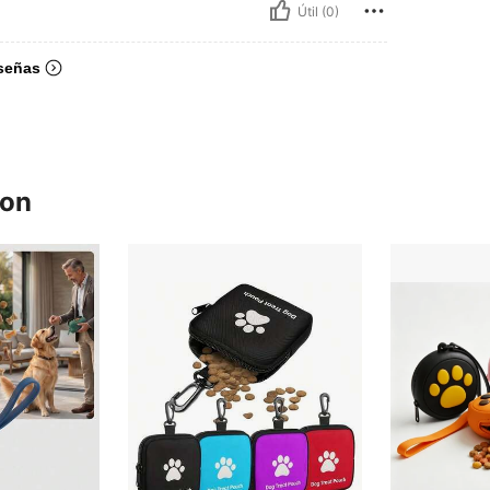
Útil (0)
señas
ron