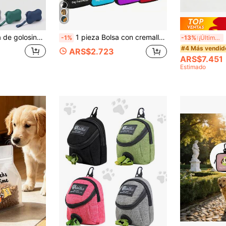
sinas para entrenamiento de perros, bolsa de recompensa para cachorros, accesorio de entrenamiento interactivo, contenedor de golosinas para pasear perros sin manos, soporte ligero y reutilizable de golosinas de recompensa para cachorros y gatitos, adecuado para entrenamiento de obediencia para perros de todos los tamaños
1 pieza Bolsa con cremallera para premios de entrenamiento de mascotas, bolsa portátil para premios de mascotas hecha de material de poliéster, con diseño de gancho, adecuada para actividades al aire libre y paseos de perros, puede almacenar premios para perros/gatos, a prueba de humedad, perfecta para que los dueños y entrenadores de perros/gatos lleven suministros para mascotas, accesorios para mascotas, bolsa sellada para premios de mascotas, artículos esenciales para mascotas
Bolsa d
-1%
-13%
¡Últimos 2 días
#4 Más vendid
ARS$2.723
ARS$7.451
Estimado