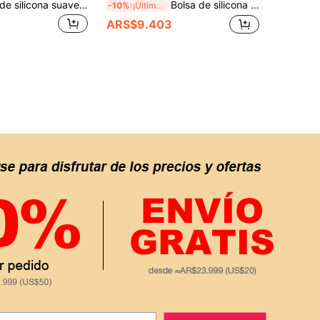
1 pieza Bolsa de silicona suave en forma de corazón para premios de entrenamiento de perros con logotipo de huella de pata 3D colorido y lindo; viene con 5 clips, bolsa portátil de almacenamiento de premios para cachorros con correa de muñeca desmontable; ligera y fácil de limpiar, adecuada para paseos al aire libre, correr, senderismo y entrenamiento de obediencia; contenedor multifuncional de premios para entrenamiento de mascotas, adecuado para todos los tamaños de perros (pequeño, mediano, grande); disponible en 8 colores de moda, lindo y práctico
Bolsa de silicona para premios de perro de una sola mano, bolsa de entrenamiento para perros pequeños de tamaño de bolsillo con anillo de tracción y tapa de cierre automático (incluye correa para la muñeca), bolsa portátil para almacenar aperitivos para mascotas, ligera y conveniente para el entrenamiento de perros, paseos, actividades al aire libre, material de silicona suave fácil de limpiar, bolsa resistente para recompensas de mascotas, tamaño de bolsillo compacto para llevar, adecuada para perros medianos y pequeños, cachorros, artículo esencial para el entrenamiento de mascotas, disponible en negro, azul marino, rosa, azul claro, verde oscuro
-10%
¡Últimos 2 días
ARS$9.403
APP
S EXCLUSIVAS, PROMOCIONES Y NOTICIAS DE SHEIN