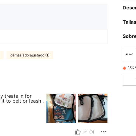
Descr
Talla
Sobre
demasiado ajustado (1)
35K 
y treats in for
t to belt or leash .
Útil (0)