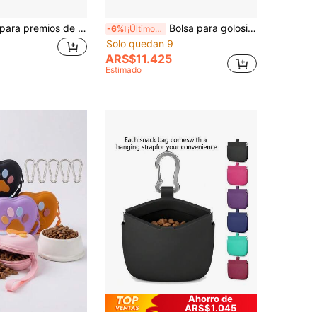
1 pieza Bolsa para premios de perro con estampado de perro lindo, portátil con gancho y cremallera, bolsa de entrenamiento para perros, bolsa para llevar snacks de mascotas, contenedor de snacks para mascotas adecuado para llevar a perros al aire libre y de camping
Bolsa para golosinas para perros, bolsa de entrenamiento con cinturón de cintura y clicker para entrenamiento y paseos, riñonera con clip de cintura para golosinas para mascotas, 3 tazas, negro
-6%
¡Últimos 2 días
Solo quedan 9
ARS$11.425
Estimado
Ahorro de
ARS$1.045