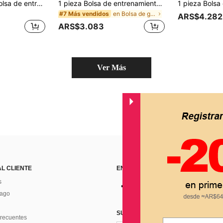
1 pieza/2 piezas Bolsa de entrenamiento para perros con cierre de cremallera - Bolsa portátil de tela de poliéster para golosinas de mascotas para actividades al aire libre y paseos, disponible en negro, rojo, púrpura, azul, adecuada para dueños y entrenadores de perros para llevar golosinas para mascotas, accesorios para perros, bolsa de golosinas para perros, juguetes para perros, bolsa para paseos de perros, almacenamiento de golosinas para perros
1 pieza Bolsa de entrenamiento para perros con cremallera de poliéster - Bolsa portátil para aperitivos de mascotas, adecuada para actividades al aire pasear perros, disponible en varios colores (negro, rojo, morado, azul), opción ideal para que los dueños de perros y entrenadores lleven aperitivos para mascotas mientras viajan
en Bolsa de golosinas para mascotas
#7 Más vendidos
ARS$4.282
ARS$3.083
Ver Más
AL CLIENTE
ENCUÉNTRANOS EN
s
Pago
SUSCRÍBETE PARA RECIBIR OFERTA
recuentes