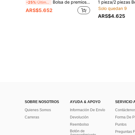
Bolsa de premios para entrenamiento de perros, bolsa multifuncional de cintura para premios, bolsa portátil de recompensa de comida para pasear perros, bolsa de almacenamiento de recompensa para alimentación de mascotas al aire libre
-25%
Últimas 6 hrs
Solo quedan 9
ARS$5.652
ARS$4.625
SOBRE NOSOTROS
AYUDA & APOYO
SERVICIO 
Quienes Somos
Información De Envío
Contácteno
Carreras
Devolución
Forma De 
Reembolso
Puntos
Botón de
Preguntas F