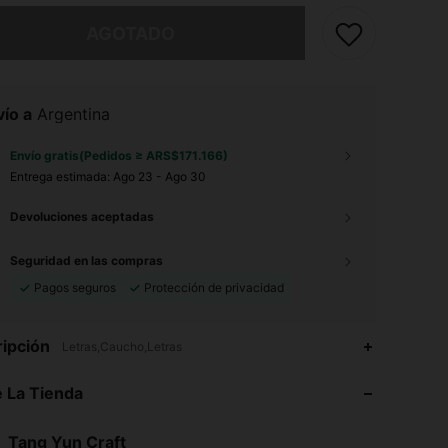
imos, este producto está agotado.
AGOTADO
ío a
Argentina
Envío gratis(Pedidos ≥ ARS$171.166)
Entrega estimada:
Ago 23 - Ago 30
Devoluciones aceptadas
Seguridad en las compras
Pagos seguros
Protección de privacidad
4,83
82
565
ipción
Letras,Caucho,Letras
4,83
82
565
 La Tienda
4,83
82
565
Tang Yun Craft