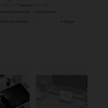
n***7
seguido
Hace 1 día
4,83
82
565
Calificación
Artículos
Seguidores
 Vendido recientemente
892 Recompra
4,83
82
565
Todos los artículos
Seguir
4,83
82
565
4,83
82
565
4,83
82
565
4,83
82
565
4,83
82
565