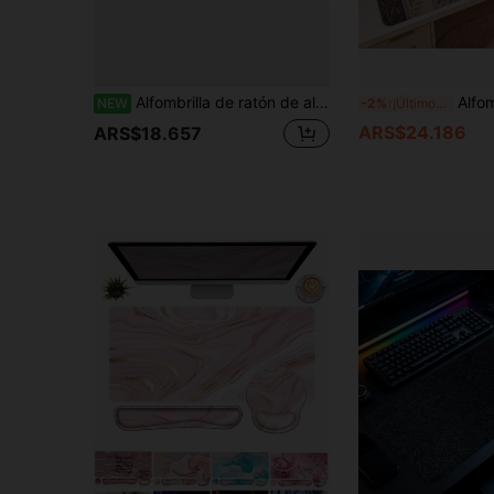
Alfombrilla de ratón de aluminio duro impermeable, tapete portátil para juegos y oficina, compatible con portátil
Alfombrilla de ratón extendida con patchwork de rosas grises, tapete de escritorio acolchado estilo 
NEW
-2%
¡Últimos 2 días
ARS$24.186
ARS$18.657