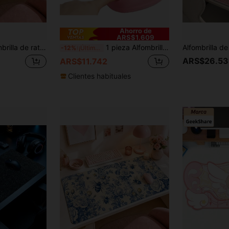
Cupón de producto
DESCUENTO
Límite de ARS$82.160
Pedidos de
Por tiempo limitado
+ARS$102.700
Ahorro de
ARS$1.609
jardín acogedor, alfombrilla de computadora con patrón floral suave, tapete ancho para teclado, adecuado para oficina estilo campestre, dormitorio, configuración de portátil, decoración hecha a mano, regalo, base de goma antideslizante
1 pieza Alfombrilla de ratón 3D de silicona cómoda y gruesa antideslizante, adecuada para la oficina
-12%
¡Últimos 3 días
ARS$26.53
ARS$11.742
Clientes habituales