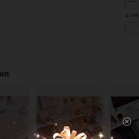
7.9K
ron