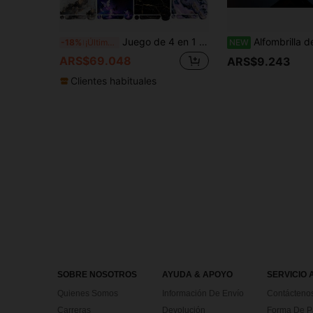
Juego de 4 en 1 de alfombrilla de ratón, reposamuñecas para teclado, reposamuñecas para ratón y posavasos, con diseño ergonómico, adecuado para escritorio de oficina en casa
Alfombrilla de ratón con líneas topográficas para escritorio, alfombrilla de ratón gaming minimalista oscura, alfombrilla de escritorio extendida grande con borde cosido, base de go
-18%
¡Últimos 3 días
NEW
ARS$69.048
ARS$9.243
Clientes habituales
SOBRE NOSOTROS
AYUDA & APOYO
SERVICIO 
Quienes Somos
Información De Envío
Contácteno
Carreras
Devolución
Forma De 