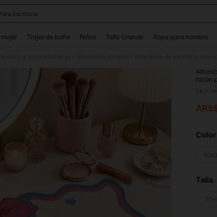
ara Escritorio
and down arrow keys to navigate search Búsqueda reciente and Busca y Encuentr
 mujer
Trajes de baño
Niños
Talla Grande
Ropa para hombre
s de ratón y reposamuñecas
Alfombrilla de ratón
/
/
Alfombr
ratón 
extend
SKU: s
antide
ARS
PR
Color
Neg
Talla
30*