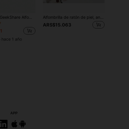
eekShare Alfombrilla de ratón con estilo de anime de la historia de las alas de estrella
Alfombrilla de ratón de piel, antideslizante, para escritorio, teclado y portátil de oficina, fácil de limpiar
7
ARS$15.063
1
o hace 1 año
APP