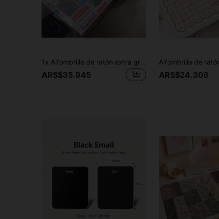
1x Alfombrilla de ratón extra grande con diseño de firma estilo graffiti sobre superficie de goma. Con una base de goma antideslizante, esta esterilla es perfecta como accesorio de escritorio para gamers, oficinas, escuelas, arenas de esports y decoración del hogar. Un regalo ideal para entusiastas del gaming, cuenta con un diseño lavable y duradero, la adición definitiva a cualquier configuración de juego profesional, espacio de trabajo moderno o escritorio.
ARS$35.945
ARS$24.306