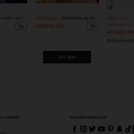
ma antideslizante de poliéster, accesorios de escritorio para decoración de oficina en casa, almohadillas 35.4x15.7 pulgadas, regalo perfecto para hombres y mujeres
Alfombrilla de ratón grande con diseño floral de abeja azul, tapete de escritorio extra largo estilo campestre, accesorio de escritorio antideslizante para portátil/PC, adecuado para dormitorio, estudio y decoración del hogar
G
-8%
¡Últimos 3 días
-10%
¡Últimos 3 días
Solo quedan 
ARS$24.100
ARS$39.59
Establecid
Ver Más
AL CLIENTE
ENCUÉNTRANOS EN
s
Pago