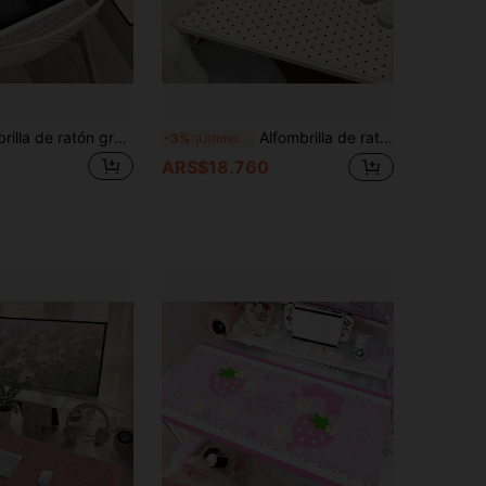
1 pieza Alfombrilla de ratón grande para juegos de espadachín, tapete de escritorio extendido con silueta negra, accesorios de escritorio de oficina, alfombrilla de computadora antideslizante con borde cosido, base de goma resistente a derrames para hogar, oficina y gamers
Alfombrilla de ratón coreana Ins linda minimalista con puntos de tamaño grande | Tapete de escritorio de oficina creativo estético color crema lavable para niñas estudio trabajo
-3%
¡Últimos 3 días
ARS$18.760