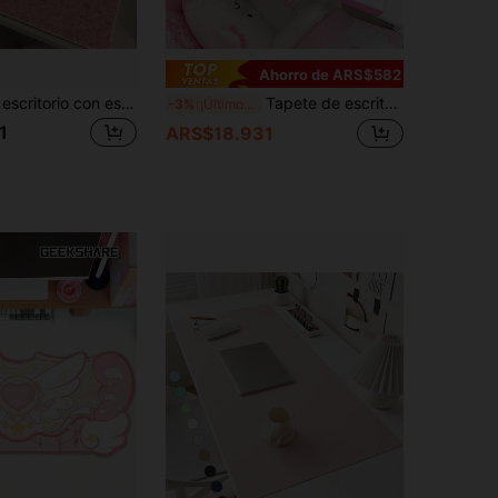
Ahorro de ARS$582
Alfombrilla de escritorio con estampado floral rosa. Alfombrilla de escritorio para teletrabajo. Alfombrilla de ratón extra grande antideslizante que también sirve como almohadilla para el teclado. Alfombrilla de escritorio de gran tamaño. Alfombrilla de ratón para juegos y oficina. Accesorios de escritorio y de computadora con base antideslizante y bordes cosidos. Alfombrilla de escritorio y teclado para juegos y oficina.
Tapete de escritorio de cuero con lunares rosas y fresas estilo Y2K con lazo, almohadilla de escritorio de PU impermeable y antideslizante para escritorio de oficina
-3%
¡Últimos 3 días
1
ARS$18.931