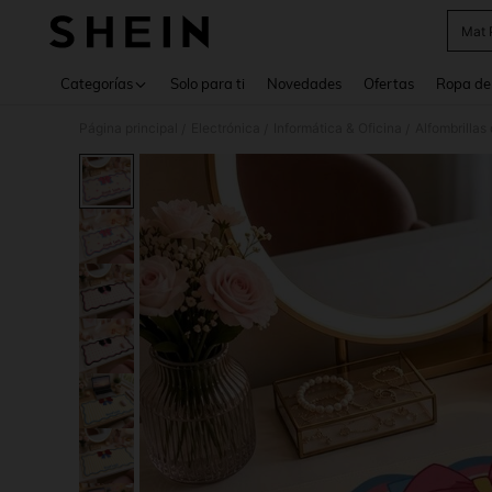
Mat P
Use up 
Categorías
Solo para ti
Novedades
Ofertas
Ropa de
Página principal
Electrónica
Informática & Oficina
Alfombrilla
/
/
/