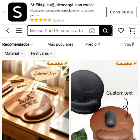
Tapete Para Mouse
SHEIN-¡List@, descargá, con estilo!
×
Consigue descuentos especiales en tu primer
Mouse Pad
Consíguela
pedido
(5,000)
Mouse Pad Personalizado
Mousepad Personalizado
Alfombrilla De Ratón
Recomendados
Más populares
Precio
Filtros
Tapete Para Mouse
Material
Festivales
Mouse Pad