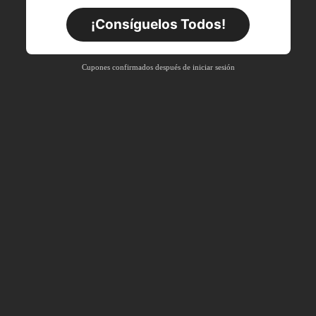
DESCUENTO
Límite de ARS$39.368
¡Consíguelos Todos!
Pedidos de
Por tiempo limitado
+ARS$68.466
Nuevo usuario
Cupones confirmados después de iniciar sesión
40
%DE
Cupón de producto
DESCUENTO
Límite de ARS$82.160
Pedidos de
Por tiempo limitado
+ARS$102.700