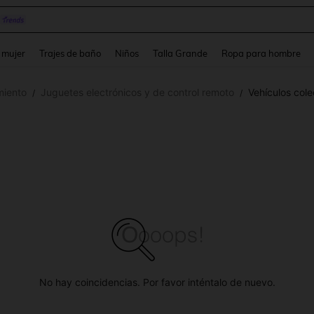
pera
and down arrow keys to navigate search Búsqueda reciente and Busca y Encuentr
 mujer
Trajes de baño
Niños
Talla Grande
Ropa para hombre
miento
Juguetes electrónicos y de control remoto
Vehículos col
/
/
No hay coincidencias. Por favor inténtalo de nuevo.