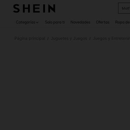
Cam
Use up 
Categorías
Solo para ti
Novedades
Ofertas
Ropa de
Página principal
Juguetes y Juegos
Juegos y Entreteni
/
/