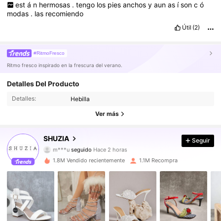
est
á
n
hermosas
.
tengo
los
pies
anchos
y
aun
as
í
son
c
ó
modas
.
las
recomiendo
Útil
(2)
#RitmoFresco
Ritmo fresco inspirado en la frescura del verano.
Detalles Del Producto
769K Seguidores
4,90
Detalles:
Hebilla
769K Seguidores
4,90
Ver más
769K Seguidores
4,90
SHUZIA
Seguir
m***u
seguido
Hace 2 horas
769K Seguidores
4,90
1.8M Vendido recientemente
1.1M Recompra
769K Seguidores
4,90
769K Seguidores
4,90