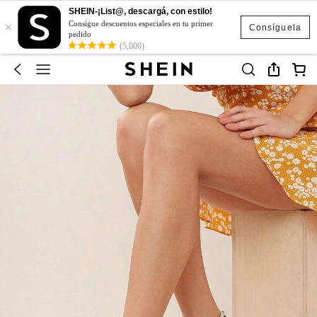
SHEIN-¡List@, descargá, con estilo!
×
Consigue descuentos especiales en tu primer
Consíguela
pedido
(5,000)