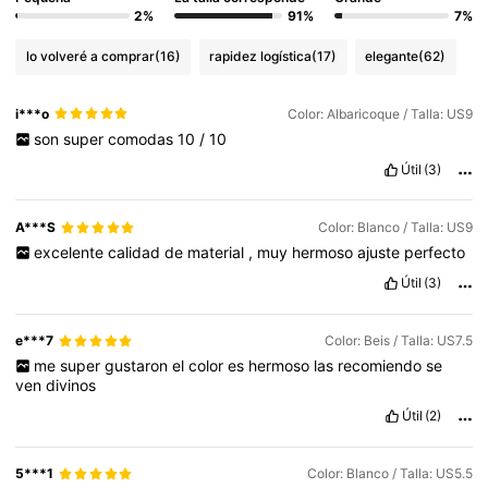
2%
91%
7%
lo volveré a comprar
(16)
rapidez logística
(17)
elegante
(62)
i***o
Color: Albaricoque / Talla: US9
son
super
comodas
10
/
10
Útil
(3)
A***S
Color: Blanco / Talla: US9
excelente
calidad
de
material
,
muy
hermoso
ajuste
perfecto
Útil
(3)
e***7
Color: Beis / Talla: US7.5
me
super
gustaron
el
color
es
hermoso
las
recomiendo
se
ven
divinos
Útil
(2)
5***1
Color: Blanco / Talla: US5.5