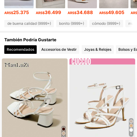
769K Seguidores
4,90
25.375
36.499
34.688
49.605
ARS$
ARS$
ARS$
ARS$
AR
769K Seguidores
4,90
de buena calidad (9999+)
bonito (9999+)
cómodo (9999+)
muy 
769K Seguidores
4,90
También Podría Gustarte
769K Seguidores
4,90
Recomendados
Accesorios de Vestir
Joyas & Relojes
Bolsos y E
769K Seguidores
4,90
6