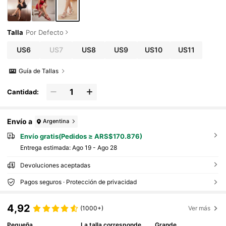
Talla
Por Defecto
US6
US7
US8
US9
US10
US11
Guía de Tallas
Cantidad:
Envío a
Argentina
Envío gratis(Pedidos ≥ ARS$170.876)
Entrega estimada:
Ago 19 - Ago 28
Devoluciones aceptadas
Pagos seguros · Protección de privacidad
4,92
(1000+)
Ver más
Pequeña
La talla corresponde
Grande