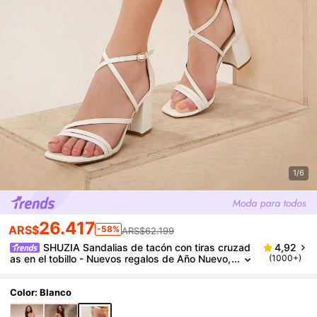
1/6
26.417
ARS$
-58%
ARS$62.199
SHUZIA Sandalias de tacón con tiras cruzad
4,92
as en el tobillo - Nuevos regalos de Año Nuevo,
(1000+)
Día de San Valentín y verano
Color: Blanco