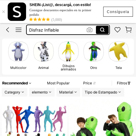
SHEIN-¡List@, descargá, con estilo!
Botargas Inflable
×
Consigue descuentos especiales en tu primer
Consíguela
pedido
Botarga Inflable
(5,000)
Disfraz Inflable
Disfraz De Halloween Mujer
Botargas
Botargas Inflable
Botarga Inflable
Dibujos
Multicolor
Animal
Otro
Tela
animados
Recommended
Most Popular
Price
Filtros
Category
elemento
Material
Tipo de Estampado