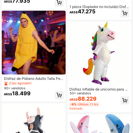
77.935
ARS$
1 pieza (Soplador no incluido) Disfr
47.275
az inflable de delfín, disfraz de tibur
ARS$
ón para adultos, adecuado para div
ersas fiestas, Halloween, Navidad, f
iestas de cosplay
Disfraz de Plátano Adulto Talla Peq
ueña Unisex Fruta Tropical Comida
¡Casi agotado!
Disfraz Divertido, Talla Pequeña Ad
90+ vendidos
Disfraz inflable de unicornio para a
ulto Unisex
18.499
dultos y niños, traje de arcoíris para
50+ vendidos
ARS$
Halloween, carnaval, Purim, Navida
88.229
ARS$
d y cosplay para mujeres y hombres
-6%
Últimas 11 hrs
adultos
Estimado