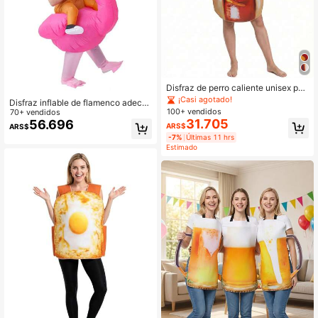
Disfraz de perro caliente unisex par
a adultos, adecuado para carnaval,
¡Casi agotado!
Disfraz inflable de flamenco adecu
Halloween, Navidad, hecho de mat
100+ vendidos
ado para una altura de 1,5-2m, actu
70+ vendidos
erial esponjoso, atuendo de cosplay
31.705
ación de fiesta, accesorios de baile
56.696
ARS$
ARS$
divertido
creativos, ropa inflable divertida par
-7%
Últimas 11 hrs
a adultos, vestido de fiesta
Estimado