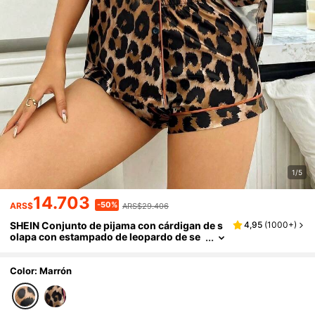
1/5
14.703
-50%
ARS$
ARS$29.406
SHEIN Conjunto de pijama con cárdigan de s
4,95
(
1000+
)
olapa con estampado de leopardo de se
da sintética y pantalones cortos con ribe
te de contraste
Color: Marrón