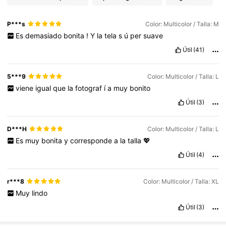
P***s
Color: Multicolor / Talla: M
Es
demasiado
bonita
!
Y
la
tela
s
ú
per
suave
Útil
(41)
5***9
Color: Multicolor / Talla: L
viene
igual
que
la
fotograf
í
a
muy
bonito
Útil
(3)
D***H
Color: Multicolor / Talla: L
Es
muy
bonita
y
corresponde
a
la
talla
💖
Útil
(4)
r***8
Color: Multicolor / Talla: XL
Muy
lindo
Útil
(3)