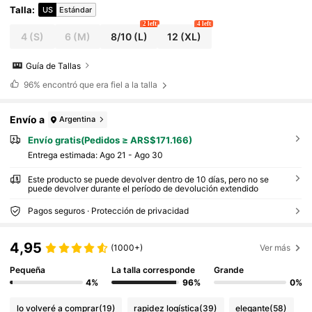
Talla
:
US
Estándar
2 left
4 left
4
(S)
6
(M)
8/10
(L)
12
(XL)
Guía de Tallas
96%
encontró que era fiel a la talla
Envío a
Argentina
Envío gratis(Pedidos ≥ ARS$171.166)
Entrega estimada:
Ago 21 - Ago 30
Este producto se puede devolver dentro de 10 días, pero no se
puede devolver durante el período de devolución extendido
Pagos seguros · Protección de privacidad
4,95
(1000+)
Ver más
Pequeña
La talla corresponde
Grande
4%
96%
0%
lo volveré a comprar
(19)
rapidez logística
(39)
elegante
(58)