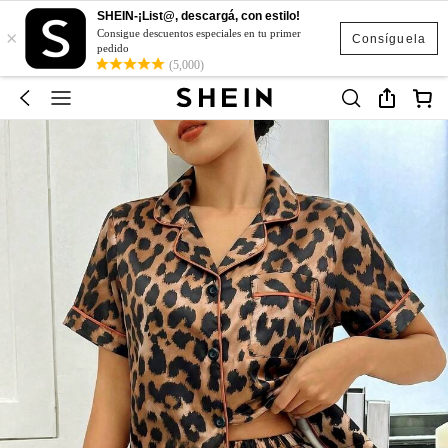
SHEIN-¡List@, descargá, con estilo!
×
Consigue descuentos especiales en tu primer
Consíguela
pedido
(5,000)