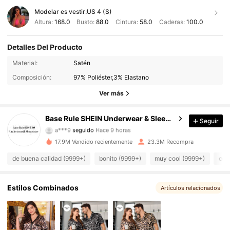
Modelar es vestir:
US 4 (S)
Altura:
168.0
Busto:
88.0
Cintura:
58.0
Caderas:
100.0
Detalles Del Producto
Material:
Satén
1.1M Seguidores
4,93
Composición:
97% Poliéster,3% Elastano
1.1M Seguidores
4,93
Ver más
1.1M Seguidores
4,93
Base Rule SHEIN Underwear & Sleepwear
Seguir
a***9
seguido
Hace 9 horas
1.1M Seguidores
4,93
17.9M Vendido recientemente
23.3M Recompra
de buena calidad (9999+)
bonito (9999+)
muy cool (9999+)
cóm
1.1M Seguidores
4,93
1.1M Seguidores
4,93
Estilos Combinados
Artículos relacionados
1.1M Seguidores
4,93