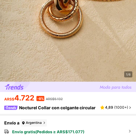
1/6
4.722
-8%
ARS$
ARS$5.132
Nocturel Collar con colgante circular
4,89
(
1000+
)
Envío a
Argentina
Envío gratis(Pedidos ≥ ARS$171.077)