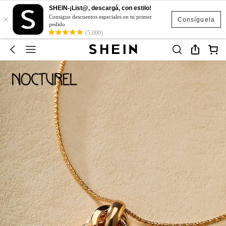
SHEIN-¡List@, descargá, con estilo!
×
Consigue descuentos especiales en tu primer
Consíguela
pedido
(5,000)