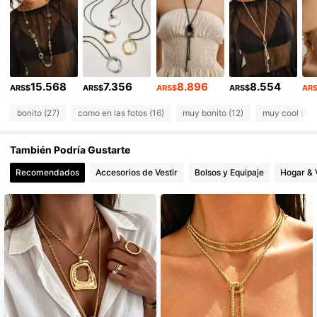
1.6K Seguidores
4,72
1.6K Seguidores
4,72
1.6K Seguidores
4,72
15.568
7.356
8.896
8.554
1.6K Seguidores
4,72
ARS$
ARS$
ARS$
ARS$
AR
bonito (27)
como en las fotos (16)
muy bonito (12)
muy cool (10)
También Podría Gustarte
Recomendados
Accesorios de Vestir
Bolsos y Equipaje
Hogar & 