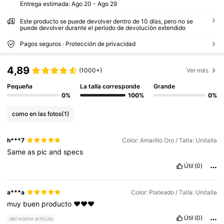
Entrega estimada:
Ago 20 - Ago 29
Este producto se puede devolver dentro de 10 días, pero no se
puede devolver durante el período de devolución extendido
Pagos seguros · Protección de privacidad
4,89
(1000+)
Ver más
Pequeña
La talla corresponde
Grande
0%
100%
0%
como en las fotos
(1)
h***7
Color: Amarillo Oro / Talla: Unitalla
Same
as
pic
and
specs
Útil
(0)
a***a
Color: Plateado / Talla: Unitalla
muy
buen
producto
❤️❤️❤️
Útil
(0)
del mismo artículo