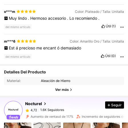
o***m
Color: Plateado / Talla: Unitalla
Muy
lindo
.
Hermoso
accesorio
.
Lo
recomiendo
.
Útil
(1)
del mismo artículo
m***6
Color: Amarillo Oro / Talla: Unitalla
Est
á
precioso
me
encant
ó
demasiado
Útil
(0)
del mismo artículo
Detalles Del Producto
1.6K Seguidores
4,72
Material:
Aleación de Hierro
1.6K Seguidores
4,72
Ver más
1.6K Seguidores
4,72
1.6K Seguidores
4,72
Nocturel
Seguir
1.6K Seguidores
4,72
Aumento de ventasd de 117%
Incremento de seguidores de 
1.6K Seguidores
4,72
1.6K Seguidores
4,72