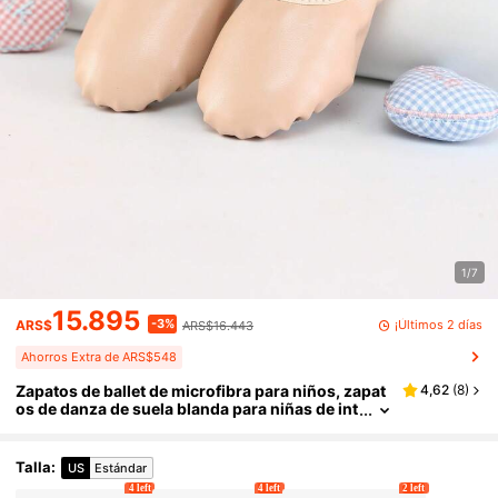
1/7
15.895
-3%
¡Últimos 2 días
ARS$
ARS$16.443
Ahorros Extra de ARS$548
Zapatos de ballet de microfibra para niños, zapat
4,62
(
8
)
os de danza de suela blanda para niñas de int
erior, zapatos de práctica, pantuflas de suela
plana, cómodos y duraderos
Talla
:
US
Estándar
4 left
4 left
2 left