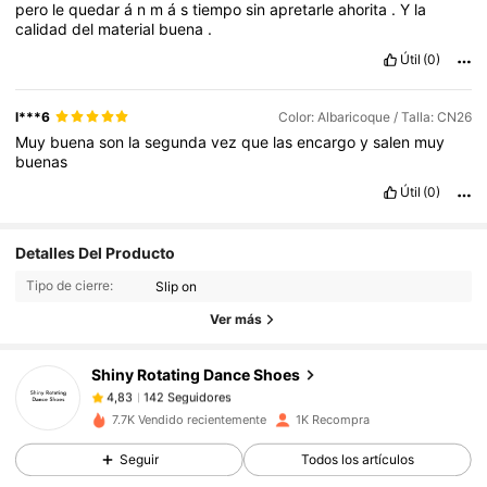
pero
le
quedar
á
n
m
á
s
tiempo
sin
apretarle
ahorita
.
Y
la
calidad
del
material
buena
.
Útil
(0)
l***6
Color: Albaricoque / Talla: CN26
Muy
buena
son
la
segunda
vez
que
las
encargo
y
salen
muy
buenas
Útil
(0)
142 Seguidores
4,83
Detalles Del Producto
142 Seguidores
4,83
Tipo de cierre:
Slip on
142 Seguidores
4,83
Ver más
142 Seguidores
4,83
Shiny Rotating Dance Shoes
142 Seguidores
4,83
g***2
seguido
Hace 1 día
142 Seguidores
4,83
7.7K Vendido recientemente
1K Recompra
142 Seguidores
4,83
Seguir
Todos los artículos