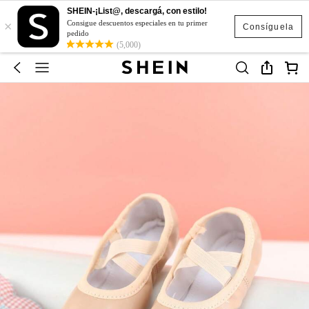
SHEIN-¡List@, descargá, con estilo!
×
Consigue descuentos especiales en tu primer
Consíguela
pedido
(5,000)