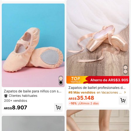
dolescentes/niños
Ahorro de ARS$3.905
Zapatos de ballet profesionales de
Zapatos de baile para niños con su
moda para niñas, bailarinas de saté
#8 Más vendidos
en Vacaciones Zapatos de baile para niños
ela blanda, zapatos de ballet para n
n rosa, adecuados para competenci
Clientes habituales
35.148
ARS$
iñas
as de danza, yoga, fiestas y otras o
200+ vendidos
-10%
¡Últimos 2 días
casiones
8.907
ARS$