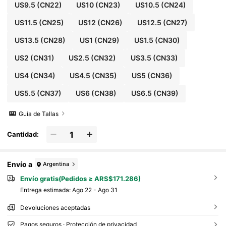
US9.5
(CN22)
US10
(CN23)
US10.5
(CN24)
US11.5
(CN25)
US12
(CN26)
US12.5
(CN27)
US13.5
(CN28)
US1
(CN29)
US1.5
(CN30)
US2
(CN31)
US2.5
(CN32)
US3.5
(CN33)
US4
(CN34)
US4.5
(CN35)
US5
(CN36)
US5.5
(CN37)
US6
(CN38)
US6.5
(CN39)
Guía de Tallas
Cantidad:
Envío a
Argentina
Envío gratis(Pedidos ≥ ARS$171.286)
Entrega estimada:
Ago 22 - Ago 31
Devoluciones aceptadas
Pagos seguros · Protección de privacidad