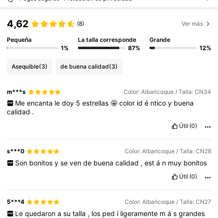
4,62
(8)
Ver más
Pequeña
La talla corresponde
Grande
1%
87%
12%
Asequible
(3)
de buena calidad
(3)
m***s
Color: Albaricoque / Talla: CN34
Me
encanta
le
doy
5
estrellas
🤩
color
id
é
ntico
y
buena
calidad
.
Útil
(0)
s***0
Color: Albaricoque / Talla: CN28
Son
bonitos
y
se
ven
de
buena
calidad
,
est
á
n
muy
bonitos
Útil
(0)
5***4
Color: Albaricoque / Talla: CN27
Le
quedaron
a
su
talla
,
los
ped
í
ligeramente
m
á
s
grandes